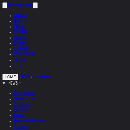
helnwein
.com
ENGLISH
DEUTSCH
POLSKI
ESPAÑOL
ČEŠTINA
ITALIANO
FRANÇAIS
РУССКИЙ
日本語
中文
›
NEWS
›
News Update
HOME
NEWS
News Update
Studio + Live
Exhibitions
Interviews
Quotes
Quotes by Helnwein
Feedback