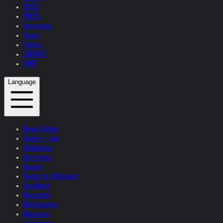
TEXTS
PRESS
Interviews
Topics
Videos
CONTACT
SHOP
Language
News Update
Studio + Live
Exhibitions
Interviews
Quotes
Quotes by Helnwein
Feedback
Biography
Bibliography
Museums