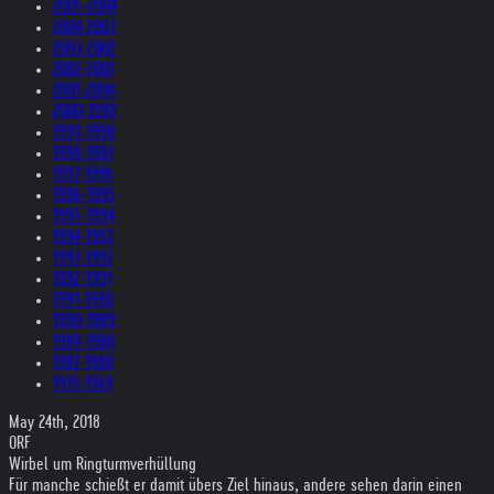
2005-2004
2004-2003
2003-2002
2002-2001
2001-2000
2000-1999
1999-1998
1998-1997
1997-1996
1996-1995
1995-1994
1994-1993
1993-1992
1992-1991
1991-1990
1990-1989
1989-1988
1987-1980
1979-1969
May 24th, 2018
ORF
Wirbel um Ringturmverhüllung
Für manche schießt er damit übers Ziel hinaus, andere sehen darin einen