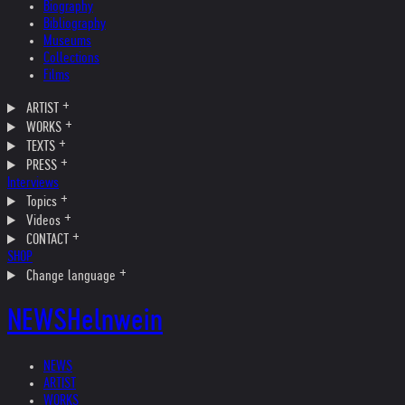
Biography
Bibliography
Museums
Collections
Films
ARTIST
WORKS
TEXTS
PRESS
Interviews
Topics
Videos
CONTACT
SHOP
Change language
NEWS
Helnwein
NEWS
ARTIST
WORKS