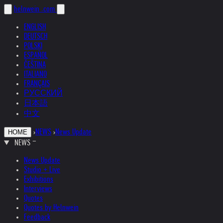
helnwein
.com
ENGLISH
DEUTSCH
POLSKI
ESPAÑOL
ČEŠTINA
ITALIANO
FRANÇAIS
РУССКИЙ
日本語
中文
›
NEWS
›
News Update
HOME
NEWS
News Update
Studio + Live
Exhibitions
Interviews
Quotes
Quotes by Helnwein
Feedback