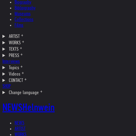
Biography
Bibliography
Museums
Collections
Films
ARTIST
WORKS
TEXTS
PRESS
Interviews
Topics
Videos
CONTACT
SHOP
Change language
NEWS
Helnwein
NEWS
ARTIST
WORKS