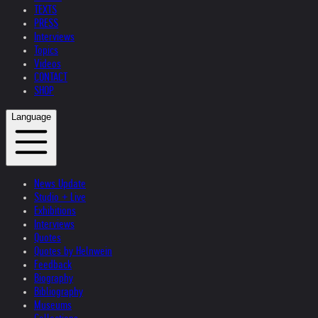
TEXTS
PRESS
Interviews
Topics
Videos
CONTACT
SHOP
Language
News Update
Studio + Live
Exhibitions
Interviews
Quotes
Quotes by Helnwein
Feedback
Biography
Bibliography
Museums