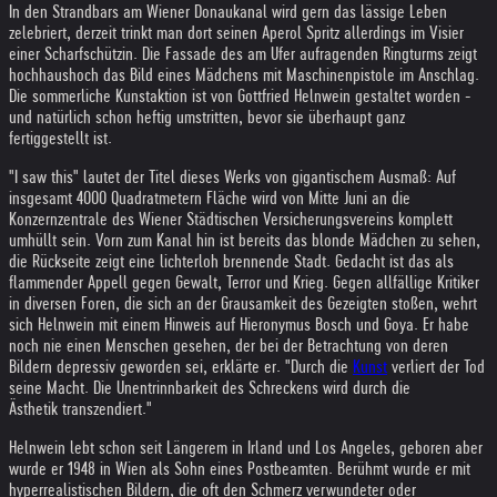
In den Strandbars am Wiener Donaukanal wird gern das lässige Leben
zelebriert, derzeit trinkt man dort seinen Aperol Spritz allerdings im Visier
einer Scharfschützin. Die Fassade des am Ufer aufragenden Ringturms zeigt
hochhaushoch das Bild eines Mädchens mit Maschinenpistole im Anschlag.
Die sommerliche Kunstaktion ist von Gottfried Helnwein gestaltet worden -
und natürlich schon heftig umstritten, bevor sie überhaupt ganz
fertiggestellt ist.
"I saw this" lautet der Titel dieses Werks von gigantischem Ausmaß: Auf
insgesamt 4000 Quadratmetern Fläche wird von Mitte Juni an die
Konzernzentrale des Wiener Städtischen Versicherungsvereins komplett
umhüllt sein. Vorn zum Kanal hin ist bereits das blonde Mädchen zu sehen,
die Rückseite zeigt eine lichterloh brennende Stadt. Gedacht ist das als
flammender Appell gegen Gewalt, Terror und Krieg. Gegen allfällige Kritiker
in diversen Foren, die sich an der Grausamkeit des Gezeigten stoßen, wehrt
sich Helnwein mit einem Hinweis auf Hieronymus Bosch und Goya. Er habe
noch nie einen Menschen gesehen, der bei der Betrachtung von deren
Bildern depressiv geworden sei, erklärte er. "Durch die
Kunst
verliert der Tod
seine Macht. Die Unentrinnbarkeit des Schreckens wird durch die
Ästhetik transzendiert."
Helnwein lebt schon seit Längerem in Irland und Los Angeles, geboren aber
wurde er 1948 in Wien als Sohn eines Postbeamten. Berühmt wurde er mit
hyperrealistischen Bildern, die oft den Schmerz verwundeter oder