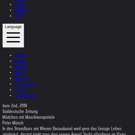
Videos
CONTACT
SHOP
Language
Austria
Ireland
Helvetia
Music
Museum
Photography
Theater
Kristallnacht
June 2nd, 2018
Süddeutsche Zeitung
Mädchen mit Maschinenpistole
Peter Münch
In den Strandbars am Wiener Donaukanal wird gern das lässige Leben
zelebriert, derzeit trinkt man dort seinen Aperol Spritz allerdings im Visier