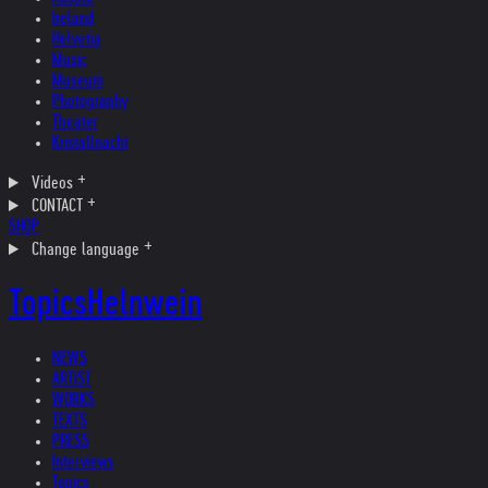
Ireland
Helvetia
Music
Museum
Photography
Theater
Kristallnacht
Videos
CONTACT
SHOP
Change language
Topics
Helnwein
NEWS
ARTIST
WORKS
TEXTS
PRESS
Interviews
Topics