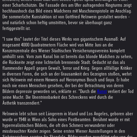
einer Scharfschützin. Die Fassade des am Ufer aufragenden Ringturms zeigt
hochhaushoch das Bild eines Mädchens mit Maschinenpistole im Anschlag.
Die sommerliche Kunstaktion ist von Gottfried Helnwein gestaltet worden -
und natürlich schon heftig umstritten, bevor sie überhaupt ganz
fertiggestellt ist.
"I saw this" lautet der Titel dieses Werks von gigantischem Ausmaß: Auf
insgesamt 4000 Quadratmetern Fläche wird von Mitte Juni an die
Konzernzentrale des Wiener Städtischen Versicherungsvereins komplett
umhüllt sein. Vorn zum Kanal hin ist bereits das blonde Mädchen zu sehen,
die Rückseite zeigt eine lichterloh brennende Stadt. Gedacht ist das als
flammender Appell gegen Gewalt, Terror und Krieg. Gegen allfällige Kritiker
in diversen Foren, die sich an der Grausamkeit des Gezeigten stoßen, wehrt
sich Helnwein mit einem Hinweis auf Hieronymus Bosch und Goya. Er habe
noch nie einen Menschen gesehen, der bei der Betrachtung von deren
Bildern depressiv geworden sei, erklärte er. "Durch die
Kunst
verliert der Tod
seine Macht. Die Unentrinnbarkeit des Schreckens wird durch die
Ästhetik transzendiert."
Helnwein lebt schon seit Längerem in Irland und Los Angeles, geboren aber
wurde er 1948 in Wien als Sohn eines Postbeamten. Berühmt wurde er mit
hyperrealistischen Bildern, die oft den Schmerz verwundeter oder
missbrauchter Kinder zeigen. Seine ersten Wiener Ausstellungen in den
Siebzigerjahren sorgten für Skandale, Bilder wurden zerschlitzt oder von der