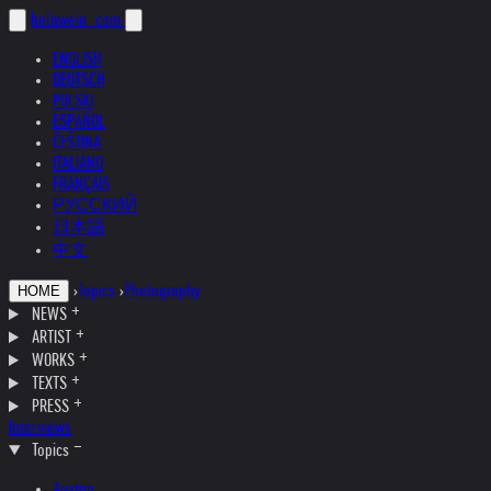
helnwein
.com
ENGLISH
DEUTSCH
POLSKI
ESPAÑOL
ČEŠTINA
ITALIANO
FRANÇAIS
РУССКИЙ
日本語
中文
›
Topics
›
Photography
HOME
NEWS
ARTIST
WORKS
TEXTS
PRESS
Interviews
Topics
Austria