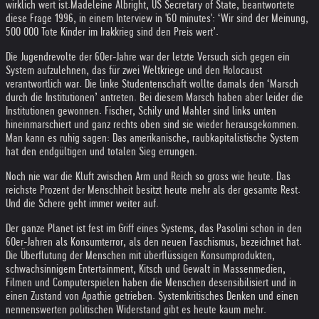
wirklich wert ist.
Madeleine Albright, US Secretary of State, beantwortete
diese Frage 1996, in einem Interview in '60 minutes': ‘Wir sind der Meinung,
500 000 Tote Kinder im Irakkrieg sind den Preis wert’.
Die Jugendrevolte der 60er-Jahre war der letzte Versuch sich gegen ein
System aufzulehnen, das für zwei Weltkriege und den Holocaust
verantwortlich war. Die linke Studentenschaft wollte damals den ‘Marsch
durch die Institutionen’ antreten. Bei diesem Marsch haben aber leider die
Institutionen gewonnen. Fischer, Schily und Mahler sind links unten
hineinmarschiert und ganz rechts oben sind sie wieder herausgekommen.
Man kann es ruhig sagen: Das amerikanische, raubkapitalistische System
hat den endgültigen und totalen Sieg errungen.
Noch nie war die Kluft zwischen Arm und Reich so gross wie heute. Das
reichste Prozent der Menschheit besitzt heute mehr als der gesamte Rest.
Und die Schere geht immer weiter auf.
Der ganze Planet ist fest im Griff eines Systems, das Pasolini schon in den
60er-Jahren als Konsumterror, als den neuen Faschismus, bezeichnet hat.
Die Überflutung der Menschen mit überflüssigen Konsumprodukten,
schwachsinnigem Entertainment, Kitsch und Gewalt in Massenmedien,
Filmen und Computerspielen haben die Menschen desensibilisiert und in
einen Zustand von Apathie getrieben. Systemkritisches Denken und einen
nennenswerten politischen Widerstand gibt es heute kaum mehr.