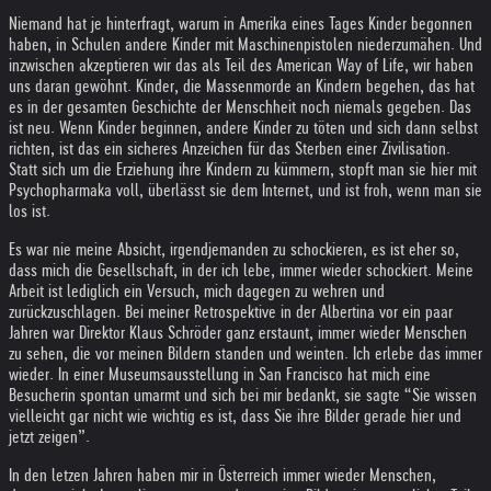
Niemand hat je hinterfragt, warum in Amerika eines Tages Kinder begonnen
haben, in Schulen andere Kinder mit Maschinenpistolen niederzumähen. Und
inzwischen akzeptieren wir das als Teil des American Way of Life, wir haben
uns daran gewöhnt. Kinder, die Massenmorde an Kindern begehen, das hat
es in der gesamten Geschichte der Menschheit noch niemals gegeben. Das
ist neu. Wenn Kinder beginnen, andere Kinder zu töten und sich dann selbst
richten, ist das ein sicheres Anzeichen für das Sterben einer Zivilisation.
Statt sich um die Erziehung ihre Kindern zu kümmern, stopft man sie hier mit
Psychopharmaka voll, überlässt sie dem Internet, und ist froh, wenn man sie
los ist.
Es war nie meine Absicht, irgendjemanden zu schockieren, es ist eher so,
dass mich die Gesellschaft, in der ich lebe, immer wieder schockiert. Meine
Arbeit ist lediglich ein Versuch, mich dagegen zu wehren und
zurückzuschlagen. Bei meiner Retrospektive in der Albertina vor ein paar
Jahren war Direktor Klaus Schröder ganz erstaunt, immer wieder Menschen
zu sehen, die vor meinen Bildern standen und weinten. Ich erlebe das immer
wieder. In einer Museumsausstellung in San Francisco hat mich eine
Besucherin spontan umarmt und sich bei mir bedankt, sie sagte “Sie wissen
vielleicht gar nicht wie wichtig es ist, dass Sie ihre Bilder gerade hier und
jetzt zeigen”.
In den letzen Jahren haben mir in Österreich immer wieder Menschen,