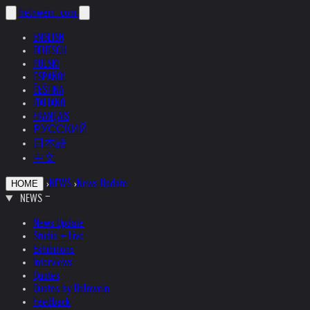
helnwein
.com
ENGLISH
DEUTSCH
POLSKI
ESPAÑOL
ČEŠTINA
ITALIANO
FRANÇAIS
РУССКИЙ
日本語
中文
›
NEWS
›
News Update
HOME
NEWS
News Update
Studio + Live
Exhibitions
Interviews
Quotes
Quotes by Helnwein
Feedback