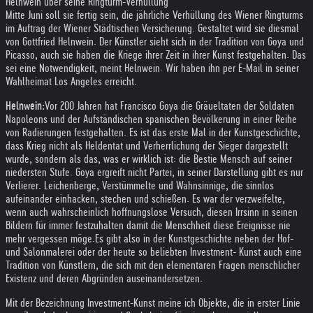
Helnwein über seine Ringturm-Verhüllung
Mitte Juni soll sie fertig sein, die jährliche Verhüllung des Wiener Ringturms
im Auftrag der Wiener Städtischen Versicherung. Gestaltet wird sie diesmal
von Gottfried Helnwein. Der Künstler sieht sich in der Tradition von Goya und
Picasso, auch sie haben die Kriege ihrer Zeit in ihrer Kunst festgehalten. Das
sei eine Notwendigkeit, meint Helnwein. Wir haben ihn per E-Mail in seiner
Wahlheimat Los Angeles erreicht.
Helnwein:
Vor 200 Jahren hat Francisco Goya die Gräueltaten der Soldaten
Napoleons und der Aufständischen spanischen Bevölkerung in einer Reihe
von Radierungen festgehalten. Es ist das erste Mal in der Kunstgeschichte,
dass Krieg nicht als Heldentat und Verherrlichung der Sieger dargestellt
wurde, sondern als das, was er wirklich ist: die Bestie Mensch auf seiner
niedersten Stufe. Goya ergreift nicht Partei, in seiner Darstellung gibt es nur
Verlierer. Leichenberge, Verstümmelte und Wahnsinnige, die sinnlos
aufeinander einhacken, stechen und schießen. Es war der verzweifelte,
wenn auch wahrscheinlich hoffnungslose Versuch, diesen Irrsinn in seinen
Bildern für immer festzuhalten damit die Menschheit diese Ereignisse nie
mehr vergessen möge.
Es gibt also in der Kunstgeschichte neben der Hof-
und Salonmalerei oder der heute so beliebten Investment- Kunst auch eine
Tradition von Künstlern, die sich mit den elementaren Fragen menschlicher
Existenz und deren Abgründen auseinandersetzen.
Mit der Bezeichnung Investment-Kunst meine ich Objekte, die in erster Linie