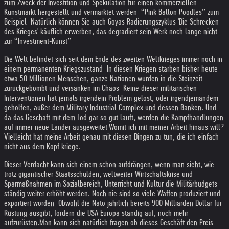
zum Zweck der Investition und Spekulation für einen kommerziellen
Kunstmarkt hergestellt und vermarktet werden. “Pink Ballon Poodles” zum
Beispiel. Natürlich können Sie auch Goyas Radierungszyklus 'Die Schrecken
des Krieges' käuflich erwerben, das degradiert sein Werk noch lange nicht
zur “Investment-Kunst”
Die Welt befindet sich seit dem Ende des zweiten Weltkrieges immer noch in
einem permanenten Kriegszustand. In diesen Kriegen starben bisher heute
etwa 50 Millionen Menschen, ganze Nationen wurden in die Steinzeit
zurückgebombt und versanken im Chaos. Keine dieser militärischen
Interventionen hat jemals irgendein Problem gelöst, oder irgendjemandem
geholfen, außer dem Military Industrial Complex und dessen Banken. Und
da das Geschäft mit dem Tod gar so gut läuft, werden die Kampfhandlungen
auf immer neue Länder ausgeweitet.
Womit ich mit meiner Arbeit hinaus will?
Vielleicht hat meine Arbeit genau mit diesen Dingen zu tun, die ich einfach
nicht aus dem Kopf kriege.
Dieser Verdacht kann sich einem schon aufdrängen, wenn man sieht, wie
trotz gigantischer Staatsschulden, weltweiter Wirtschaftskrise und
Sparmaßnahmen im Sozialbereich, Unterricht und Kultur die Militärbudgets
ständig weiter erhöht werden. Noch nie sind so viele Waffen produziert und
exportiert worden. Obwohl die Nato jährlich bereits 900 Milliarden Dollar für
Rüstung ausgibt, fordern die USA Europa ständig auf, noch mehr
aufzurüsten.
Man kann sich natürlich fragen ob dieses Geschäft den Preis