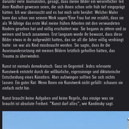
darunter viele Journalisten, gesagt, dass meine Bilder ein wesentlicher Teil
ihrer Kindheit gewesen seien, die sich ihnen schon sehr früh tief eingeprägt
hätten. Ich war überrascht und es hat mich sehr berührt. Welcher Maler
kann das schon von seinem Werk sagen?
Eine Frau hat mir erzählt, dass sie
als 14-Jährige das erste Mal meine frühen Arbeiten mit den verwundeten
Kindern gesehen hat und völlig erschüttert war. Sie begann zu zittern und zu
weinen und brach zusammen. Erst langsam wurde ihr bewusst, dass diese
Bilder etwas in ihr aufgewühlt hatten, das sie all die Jahre völlig verdrängt
hatte: sie war als Kind missbraucht worden. Sie sagte, dass ihr die
Auseinandersetzung mit meinen Bildern letztlich geholfen hätten, das
Trauma zu überwinden.
Kunst ist niemals demokratisch. Ganz im Gegenteil: Jedes relevante
Kunstwerk entsteht durch die willkürliche, eigensinnige und diktatorische
Entscheidung eines Künstlers. Aber aufzwingen sollten Sie sich nichts
lassen. Ein guter Rat: Wenn Ihnen ein Kunstwerk nicht gefällt: schauen sie
einfach nicht hin.
Kunst braucht keine Aufgaben und keine Regeln, das einzige was sie
braucht ist absolute Freiheit. “Kunst darf alles”, wie Kandinsky sagt.