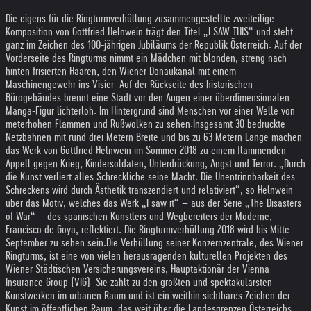
Die eigens für die Ringturmverhüllung zusammengestellte zweiteilige
Komposition von Gottfried Helnwein trägt den Titel „I SAW THIS“ und steht
ganz im Zeichen des 100-jährigen Jubiläums der Republik Österreich. Auf der
Vorderseite des Ringturms nimmt ein Mädchen mit blonden, streng nach
hinten frisierten Haaren, den Wiener Donaukanal mit einem
Maschinengewehr ins Visier. Auf der Rückseite des historischen
Bürogebäudes brennt eine Stadt vor den Augen einer überdimensionalen
Manga-Figur lichterloh. Im Hintergrund sind Menschen vor einer Welle von
meterhohen Flammen und Rußwolken zu sehen.
Insgesamt 30 bedruckte
Netzbahnen mit rund drei Metern Breite und bis zu 63 Metern Länge machen
das Werk von Gottfried Helnwein im Sommer 2018 zu einem flammenden
Appell gegen Krieg, Kindersoldaten, Unterdrückung, Angst und Terror. „Durch
die Kunst verliert alles Schreckliche seine Macht. Die Unentrinnbarkeit des
Schreckens wird durch Ästhetik transzendiert und relativiert“, so Helnwein
über das Motiv, welches das Werk „I saw it“ – aus der Serie „The Disasters
of War“ – des spanischen Künstlers und Wegbereiters der Moderne,
Francisco de Goya, reflektiert. Die Ringturmverhüllung 2018 wird bis Mitte
September zu sehen sein.
Die Verhüllung seiner Konzernzentrale, des Wiener
Ringturms, ist eine von vielen herausragenden kulturellen Projekten des
Wiener Städtischen Versicherungsvereins, Hauptaktionär der Vienna
Insurance Group (VIG). Sie zählt zu den größten und spektakulärsten
Kunstwerken im urbanen Raum und ist ein weithin sichtbares Zeichen der
Kunst im öffentlichen Raum, das weit über die Landesgrenzen Österreichs