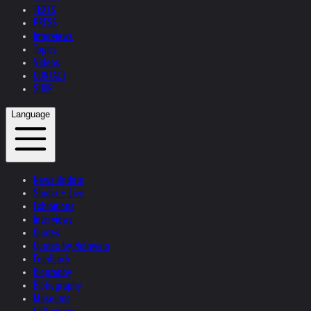
TEXTS
PRESS
Interviews
Topics
Videos
CONTACT
SHOP
Language
News Update
Studio + Live
Exhibitions
Interviews
Quotes
Quotes by Helnwein
Feedback
Biography
Bibliography
Museums