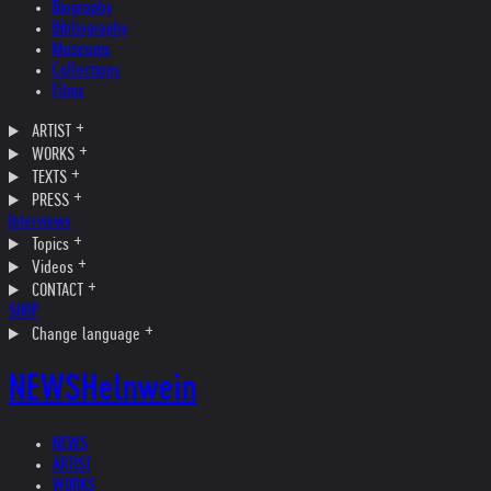
Biography
Bibliography
Museums
Collections
Films
ARTIST
WORKS
TEXTS
PRESS
Interviews
Topics
Videos
CONTACT
SHOP
Change language
NEWS
Helnwein
NEWS
ARTIST
WORKS