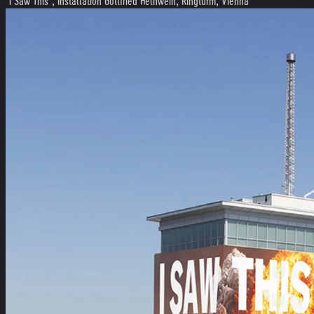
"I Saw This", Installation Gottfried Helnwein, Ringturm, Vienna