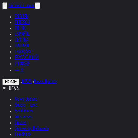
helnwein
.com
ENGLISH
DEUTSCH
POLSKI
ESPAÑOL
ČEŠTINA
ITALIANO
FRANÇAIS
РУССКИЙ
日本語
中文
›
NEWS
›
News Update
HOME
NEWS
News Update
Studio + Live
Exhibitions
Interviews
Quotes
Quotes by Helnwein
Feedback