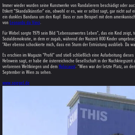
Immer wieder wurden seine Kunstwerke von Randalierern beschädigt oder auch 
Etikett "Skandalkünstler" ein, obwohl er es, wie er selbst sagt, gar nicht auf 
ein dunkles Bandana um den Kopf. Dass er zum Beispiel mit dem amerikanisc
von
Leonardo da Vinci
.
Für Wirbel sorgte 1979 sein Bild "Lebensunwertes Leben", das ein Kind zeigt, 
Sozialdemokratie, in dem er zugab, während der Nazizeit 800 Kinder umgebrach
"Aber ebenso schockierte mich, dass ein Sturm der Entrüstung ausblieb. Da war
Es erschien im Magazin "Profil" und stieß schließlich eine Aufarbeitung dies
Helnwein sagt, er habe die österreichische Gesellschaft in der Nachkriegszeit
verlorenen Weltkriegen und dem
Holocaust
. "Wien war der letzte Platz, an d
September in Wien zu sehen.
www.spiegel.de