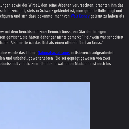
lungen sowie der Wirbel, den seine Arbeiten verursachten, brachten ihm das
ich bezeichnet, stets in Schwarz gekleidet ist, eine getönte Brille trägt und
micfiguren und sich dazu bekannte, mehr von
Walt Disney
gelernt zu haben als
w mit dem Gerichtsmediziner Heinrich Gross, ein Star der hiesigen
en gemischt, sie hätten daher gar nichts gemerkt." Helnwein war schockiert.
chts! Also malte ich das Bild als einen offenen Brief an Gross."
erjahre wurde das Thema
Nationalsozialismus
in Österreich aufgearbeitet.
urden und unbehelligt weiterlebten. Sie sei geprägt gewesen von zwei
Geburtsstadt zurück. Sein Bild des bewaffneten Mädchens ist noch bis