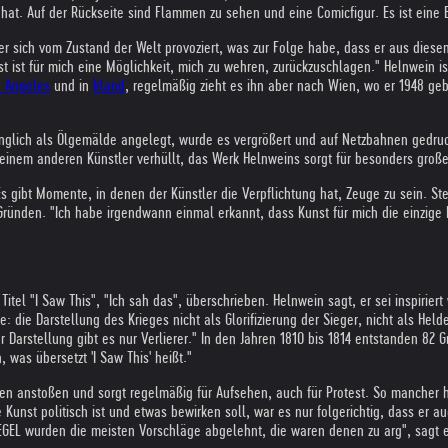
at. Auf der Rückseite sind Flammen zu sehen und eine Comicfigur. Es ist eine E
er sich vom Zustand der Welt provoziert, was zur Folge habe, dass er aus dies
t ist für mich eine Möglichkeit, mich zu wehren, zurückzuschlagen." Helnwein i
s Angeles
und in
Irland
, regelmäßig zieht es ihn aber nach Wien, wo er 1948 ge
sprünglich als Ölgemälde angelegt, wurde es vergrößert und auf Netzbahnen gedr
 einem anderen Künstler verhüllt, das Werk Helnweins sorgt für besonders groß
gibt Momente, in denen der Künstler die Verpflichtung hat, Zeuge zu sein. Ste
n Gründen. "Ich habe irgendwann einmal erkannt, dass Kunst für mich die einzige 
itel "I Saw This", "Ich sah das", überschrieben. Helnwein sagt, er sei inspirie
ie Darstellung des Krieges nicht als Glorifizierung der Sieger, nicht als Helden
r Darstellung gibt es nur Verlierer." In den Jahren 1810 bis 1814 entstanden 82 
 was übersetzt 'I Saw This' heißt."
ten anstoßen und sorgt regelmäßig für Aufsehen, auch für Protest. So mancher h
Kunst politisch ist und etwas bewirken soll, war es nur folgerichtig, dass er auc
GEL wurden die meisten Vorschläge abgelehnt, die waren denen zu arg", sagt e