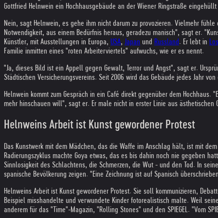
Gottfried Helnwein ein Hochhausgebäude an der Wiener Ringstraße eingehüllt h
Nein, sagt Helnwein, es gehe ihm nicht darum zu provozieren. Vielmehr fühle 
Notwendigkeit, aus einem Bedürfnis heraus, geradezu manisch", sagt er. "Kuns
Künstler, mit Ausstellungen in Europa,
USA
,
Japan
und
Russland
. Er lebt in
Lo
Familie inmitten eines "roten Arbeiterviertels" aufwuchs, wie er es nennt.
"Ja, dieses Bild ist ein Appell gegen Gewalt, Terror und Angst", sagt er. Ur
Städtischen Versicherungsvereins. Seit 2006 wird das Gebäude jedes Jahr von
Helnwein kommt zum Gespräch in ein Café direkt gegenüber dem Hochhaus. "Es 
mehr hinschauen will", sagt er. Er male nicht in erster Linie aus ästhetische
Helnweins Arbeit ist Kunst gewordener Protest
Das Kunstwerk mit dem Mädchen, das die Waffe im Anschlag hält, ist mit dem T
Radierungszyklus machte Goya etwas, das es bis dahin noch nie gegeben hatte: d
Sinnlosigkeit des Schlachtens, die Schmerzen, die Wut - und den Tod. In seine
spanische Bevölkerung zeigen. "Eine Zeichnung ist auf Spanisch überschrieben,
Helnweins Arbeit ist Kunst gewordener Protest. Sie soll kommunizieren, Debat
Beispiel misshandelte und verwundete Kinder fotorealistisch malte. Weil seine 
anderem für das "Time"-Magazin, "Rolling Stones" und den SPIEGEL. "Vom SPIE