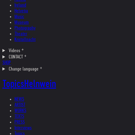
Ireland
Helvetia
Music
Museum
Photography
Theater
Kristallnacht
Videos
CONTACT
SHOP
Change language
Topics
Helnwein
NEWS
ARTIST
WORKS
TEXTS
PRESS
Interviews
Topics