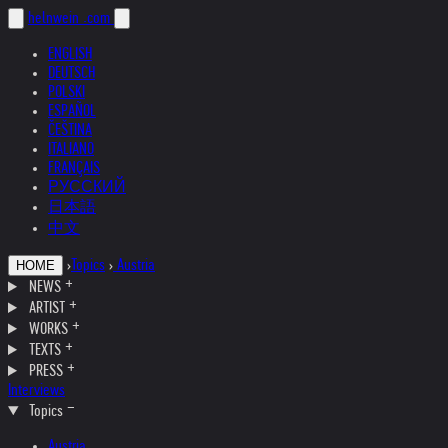
helnwein
.com
ENGLISH
DEUTSCH
POLSKI
ESPAÑOL
ČEŠTINA
ITALIANO
FRANÇAIS
РУССКИЙ
日本語
中文
›
Topics
›
Austria
HOME
NEWS
ARTIST
WORKS
TEXTS
PRESS
Interviews
Topics
Austria