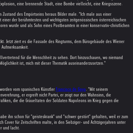
xplosion, eine brennende Stadt, eine Bombe vielleicht, eine Kriegsszene.
em Zustand des Empörtseins heraus Bilder male. "Ich male aus einer
st einer der berühmtesten und wichtigsten zeitgenössischen österreichischen
boren wurde und als Sohn eines Postbeamten in einer konservativ-christlichen
uckt. Jetzt ziert es die Fassade des Ringturms, dem Bürogebäude des Wiener
e Aufmerksamkeit.
llvertretend für die Menschheit zu sehen. Dort hinzuschauen, wo niemand
Möglichkeit ist, mich mit dieser Thematik auseinanderzusetzen."
rt worden vom spanischen Künstler
Francisco de Goya
. "Mit seinem
verehrung, er ergreift nicht Partei, er zeigt nur den Wahnsinn, die
Grafiken, die die Gräueltaten der Soldaten Napoleons im Krieg gegen die
abe ihn schon für "geisteskrank" und "schwer gestört" gehalten, weil er zum
h Cover für Zeitschriften malte, in den Siebziger- und Achtzigerjahren unter
r und lacht.