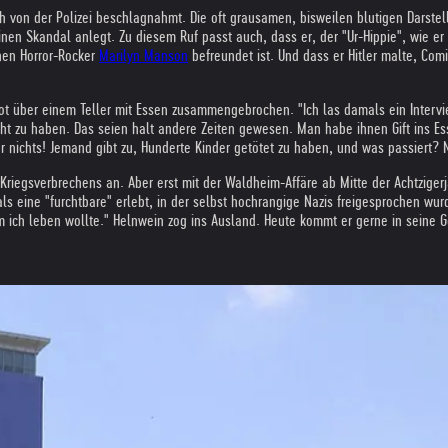
von der Polizei beschlagnahmt. Die oft grausamen, bisweilen blutigen Darstel
einen Skandal anlegt. Zu diesem Ruf passt auch, dass er, der "Ur-Hippie", wie er s
hen Horror-Rocker
Marilyn Manson
befreundet ist. Und dass er Hitler malte, Co
tot über einem Teller mit Essen zusammengebrochen. "Ich las damals ein Intervie
t zu haben. Das seien halt andere Zeiten gewesen. Man habe ihnen Gift ins Ess
 nichts! Jemand gibt zu, Hunderte Kinder getötet zu haben, und was passiert? Ni
es Kriegsverbrechens an. Aber erst mit der Waldheim-Affäre ab Mitte der Achtzig
 als eine "furchtbare" erlebt, in der selbst hochrangige Nazis freigesprochen w
em ich leben wollte." Helnwein zog ins Ausland. Heute kommt er gerne in seine 