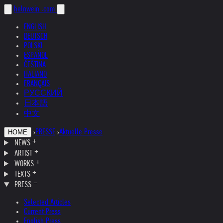
helnwein
.com
ENGLISH
DEUTSCH
POLSKI
ESPAÑOL
ČEŠTINA
ITALIANO
FRANÇAIS
РУССКИЙ
日本語
中文
›
PRESSE
›
Aktuelle Presse
HOME
NEWS
ARTIST
WORKS
TEXTS
PRESS
Selected Articles
Current Press
English Press