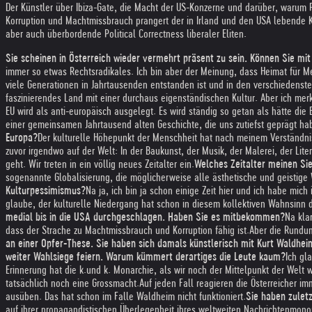
Der Künstler über Ibiza-Gate, die Macht der US-Konzerne und darüber, warum P
Korruption und Machtmissbrauch prangert der in Irland und den USA lebende Küns
aber auch überbordende Political Correctness liberaler Eliten.
Sie scheinen in Österreich wieder vermehrt präsent zu sein. Können Sie m
immer so etwas Rechtsradikales. Ich bin aber der Meinung, dass Heimat für Mens
viele Generationen in Jahrtausenden entstanden ist und in den verschiedensten
faszinierendes Land mit einer durchaus eigenständischen Kultur. Aber ich merk
EU wird als anti-europäisch ausgelegt. Es wird ständig so getan als hätte di
einer gemeinsamen Jahrtausend alten Geschichte, die uns zutiefst geprägt ha
Europa?
Der kulturelle Höhepunkt der Menschheit hat nach meinem Verständnis 
zuvor irgendwo auf der Welt: In der Baukunst, der Musik, der Malerei, der Li
geht. Wir treten in ein völlig neues Zeitalter ein.
Welches Zeitalter meinen Si
sogenannte Globalisierung, die möglicherweise alle ästhetische und geistige W
Kulturpessimismus?
Na ja, ich bin ja schon einige Zeit hier und ich habe mi
glaube, der kulturelle Niedergang hat schon in diesem kollektiven Wahnsinn d
medial bis in die USA durchgeschlagen. Haben Sie es mitbekommen?
Na kla
dass der Strache zu Machtmissbrauch und Korruption fähig ist.
Aber die Rundum
an einer Opfer-These. Sie haben sich damals künstlerisch mit Kurt Waldhei
weiter Wahlsiege feiern. Warum kümmert derartiges die Leute kaum?
Ich gl
Erinnerung hat die k.und k. Monarchie, als wir noch der Mittelpunkt der Welt 
tatsächlich noch eine Grossmacht.
Auf jeden Fall reagieren die Österreicher i
ausüben. Das hat schon im Falle Waldheim nicht funktioniert.
Sie haben zuletz
auf ihrer propagandistischen Überlegenheit ihres weltweiten Nachrichtenmonopo