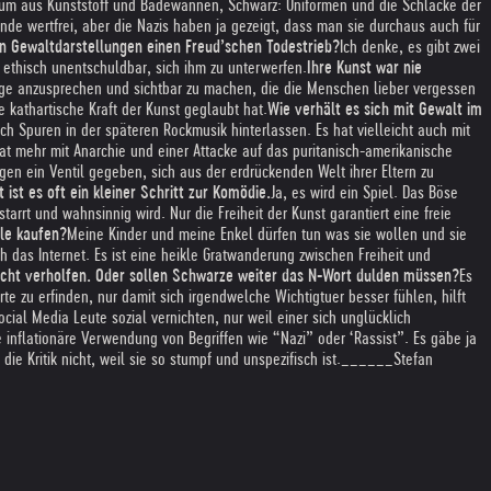
r Raum aus Kunststoff und Badewannen, Schwarz: Uniformen und die Schlacke der
runde wertfrei, aber die Nazis haben ja gezeigt, dass man sie durchaus auch für
n Gewaltdarstellungen einen Freud’schen Todestrieb?
Ich denke, es gibt zwei
 ethisch unentschuldbar, sich ihm zu unterwerfen.
Ihre Kunst war nie
nge anzusprechen und sichtbar zu machen, die die Menschen lieber vergessen
e kathartische Kraft der Kunst geglaubt hat.
Wie verhält es sich mit Gewalt im
lich Spuren in der späteren Rockmusik hinterlassen. Es hat vielleicht auch mit
at mehr mit Anarchie und einer Attacke auf das puritanisch-amerikanische
n ein Ventil gegeben, sich aus der erdrückenden Welt ihrer Eltern zu
 ist es oft ein kleiner Schritt zur Komödie.
Ja, es wird ein Spiel. Das Böse
rstarrt und wahnsinnig wird. Nur die Freiheit der Kunst garantiert eine freie
ole kaufen?
Meine Kinder und meine Enkel dürfen tun was sie wollen und sie
 das Internet. Es ist eine heikle Gratwanderung zwischen Freiheit und
echt verholfen. Oder sollen Schwarze weiter das N-Wort dulden müssen?
Es
e zu erfinden, nur damit sich irgendwelche Wichtigtuer besser fühlen, hilft
cial Media Leute sozial vernichten, nur weil einer sich unglücklich
inflationäre Verwendung von Begriffen wie “Nazi” oder ‘Rassist”. Es gäbe ja
ie Kritik nicht, weil sie so stumpf und unspezifisch ist.
______
Stefan