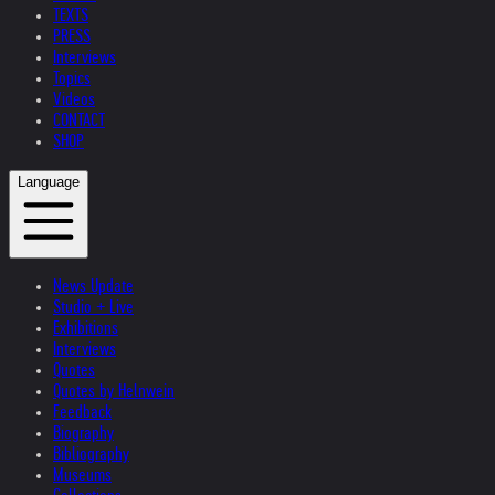
TEXTS
PRESS
Interviews
Topics
Videos
CONTACT
SHOP
Language
News Update
Studio + Live
Exhibitions
Interviews
Quotes
Quotes by Helnwein
Feedback
Biography
Bibliography
Museums