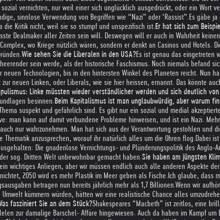
 sozial vernichten, nur weil einer sich unglücklich ausgedrückt, oder ein Wort 
ndige, sinnlose Verwendung von Begriffen wie “Nazi” oder ‘Rassist”.
Es gäbe ja 
 die Kritik nicht, weil sie so stumpf und unspezifisch ist.
Er hat sich zum Beispi
rösste Dealmaker aller Zeiten sein will. Deswegen will er auch in Wahrheit kein
al Complex, wo Kriege nützlich wären, sondern er denkt an Casinos und Hotels. 
Gründen.
Wie sehen Sie die Liberalen in den USA?
Es ist genau das eingetreten 
heerender sein werde, als der historische Faschismus. Noch niemals befand si
r neuen Technologien, bis in den hintersten Winkel des Planeten reicht. Nun ha
ur neuen Linken, oder Liberals, wie sie hier heissen, ernannt. Das könnte auch 
Populismus: Linke müssten wieder verständlicher werden und sich deutlich von
Grundlagen besinnen.
Beim Kapitalismus ist man unglaubwürdig, aber warum fin
hema suspekt und gefährlich sind. Es gibt nur ein sozial und medial akzeptier
tive: man kann auf damit verbundene Probleme hinweisen, und ist ein Nazi. Mehr
n auch nur wahrzunehmen. Man hat sich aus der Verantwortung gestohlen und di
e Thematik anzusprechen, worauf ihr natürlich alles um die Ohren flog.
Dabei ist
erausgehalten: Die gnadenlose Vernichtungs- und Plünderungspolitik des Anglo
der sog. Dritten Welt unbewohnbar gemacht haben.
Sie haben am jüngsten Klim
 ein wichtiges Anliegen, aber wir müssen endlich auch alle anderen Aspekte de
nichtet, 2050 wird es mehr Plastik im Meer geben als Fische.
Ich glaube, dass m
ausgaben betragen nun bereits jährlich mehr als 1,7 Billionen.
Wenn wir aufhör
e Umwelt kümmern würden, hätten wir eine realistische Chance alles umzudrehe
as fasziniert Sie an dem Stück?
Shakespeares “Macbeth” ist zeitlos, eine bri
allelen zur damalige Barschel- Affäre hingewiesen. Auch da haben im Kampf um 