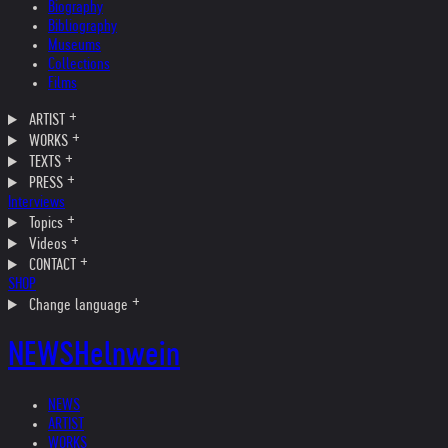
Biography
Bibliography
Museums
Collections
Films
ARTIST
WORKS
TEXTS
PRESS
Interviews
Topics
Videos
CONTACT
SHOP
Change language
NEWS
Helnwein
NEWS
ARTIST
WORKS