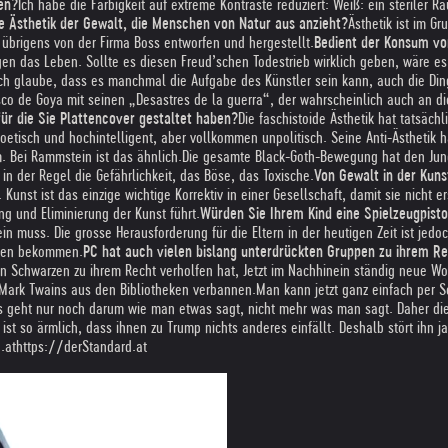
en?
Ich habe die Farbigkeit auf extreme Kontraste reduziert: Weiß: ein sterile
ne Ästhetik der Gewalt, die Menschen von Natur aus anzieht?
Ästhetik ist im G
übrigens von der Firma Boss entworfen und hergestellt.
Bedient der Konsum vo
gen das Leben. Sollte es diesen Freud’schen Todestrieb wirklich geben, wäre es
Ich glaube, dass es manchmal die Aufgabe des Künstler sein kann, auch die Di
isco de Goya mit seinen „Desastres de la guerra“, der wahrscheinlich auch an di
r die Sie Plattencover gestaltet haben?
Die faschistoide Ästhetik hat tatsäch
etisch und hochintelligent, aber vollkommen unpolitisch. Seine Anti-Ästhetik h
. Bei Rammstein ist das ähnlich.
Die gesamte Black-Goth-Bewegung hat den Junge
in der Regel die Gefährlichkeit, das Böse, das Toxische.
Von Gewalt in der Kunst
 Kunst ist das einzige wichtige Korrektiv in einer Gesellschaft, damit sie nicht e
ng und Eliminierung der Kunst führt.
Würden Sie Ihrem Kind eine Spielzeugpist
muss. Die grosse Herausforderung für die Eltern in der heutigen Zeit ist jedoch
sehen bekommen.
PC hat auch vielen bislang unterdrückten Gruppen zu ihrem R
 Schwarzen zu ihrem Recht verholfen hat, Jetzt im Nachhinein ständig neue Wort
Mark Twains aus den Bibliotheken verbannen.
Man kann jetzt ganz einfach per So
s geht nur noch darum wie man etwas sagt, nicht mehr was man sagt. Daher die 
 so ärmlich, dass ihnen zu Trump nichts anderes einfällt. Deshalb stört ihn ja d
.at
https://derStandard.at