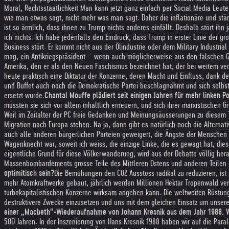
Moral, Rechtsstaatlichkeit.
Man kann jetzt ganz einfach per Social Media Leute
wie man etwas sagt, nicht mehr was man sagt. Daher die inflationäre und stä
ist so ärmlich, dass ihnen zu Trump nichts anderes einfällt. Deshalb stört ihn ja
ich nichts. Ich habe jedenfalls den Eindruck, dass Trump in erster Linie der g
Business stört. Er kommt nicht aus der Ölindustrie oder dem Military Industri
mag, ein Antikriegspräsident – wenn auch möglicherweise aus den falschen 
Amerika, den er als den Neuen Faschismus bezeichnet hat, der bei weitem ver
heute praktisch eine Diktatur der Konzerne, deren Macht und Einfluss, dank de
und Buffet auch noch die Demokratische Partei beschlagnahmt und sich selbst z
ersetzt wurde.
Chantal Mouffe plädiert seit einigen Jahren für mehr linken 
müssten sie sich vor allem inhaltlich erneuern, und sich ihrer marxistischen 
Weil im Zeitalter der PC freie Gedanken und Meinungsäusserungen zu diesem T
Migration nach Europa stehen. Na ja, dann gibt es natürlich noch die Alterna
auch alle anderen bürgerlichen Parteien geweigert, die Ängste der Mensche
Wagenknecht war, soweit ich weiss, die einzige Linke, die es gewagt hat, dies
eigentliche Grund für diese Völkerwanderung, wird aus der Debatte völlig h
Massenbombardements grosse Teile des Mittleren Ostens und anderen Teilen 
optimitisch sein?
Die Bemühungen den CO2 Ausstoss radikal zu reduzieren, ist
mehr Atomkraftwerke gebaut, jährlich werden Millionen Hektar Tropenwald ver
turbokapitalistischen Konzerne wirksam angehen kann. Die weltweiten Rüstungs
destruktivere Zwecke einzusetzen und uns mit dem gleichen Einsatz um unser
einer „Macbeth“-Wiederaufnahme von Johann Kresnik aus dem Jahr 1988. W
500 Jahren. In der Inszenierung von Hans Kresnik 1988 haben wir auf die Par