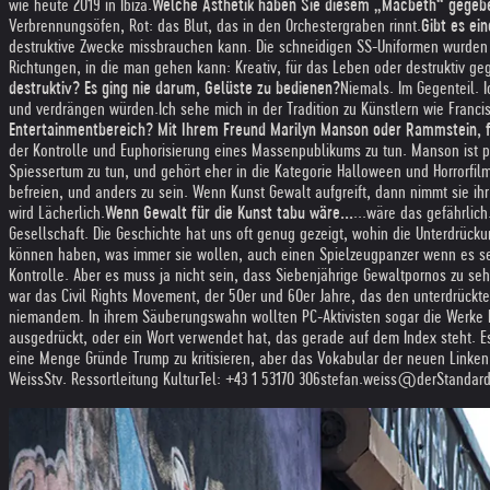
wie heute 2019 in Ibiza.
Welche Ästhetik haben Sie diesem „Macbeth“ gegeb
Verbrennungsöfen, Rot: das Blut, das in den Orchestergraben rinnt.
Gibt es ei
destruktive Zwecke missbrauchen kann. Die schneidigen SS-Uniformen wurden 
Richtungen, in die man gehen kann: Kreativ, für das Leben oder destruktiv ge
destruktiv? Es ging nie darum, Gelüste zu bedienen?
Niemals. Im Gegenteil. 
und verdrängen würden.
Ich sehe mich in der Tradition zu Künstlern wie Franc
Entertainmentbereich? Mit Ihrem Freund Marilyn Manson oder Rammstein, fü
der Kontrolle und Euphorisierung eines Massenpublikums zu tun. Manson ist po
Spiessertum zu tun, und gehört eher in die Kategorie Halloween und Horrorfilm
befreien, und anders zu sein. Wenn Kunst Gewalt aufgreift, dann nimmt sie ihr 
wird Lächerlich.
Wenn Gewalt für die Kunst tabu wäre...
...wäre das gefährlich.
Gesellschaft. Die Geschichte hat uns oft genug gezeigt, wohin die Unterdrücku
können haben, was immer sie wollen, auch einen Spielzeugpanzer wenn es sein 
Kontrolle. Aber es muss ja nicht sein, dass Siebenjährige Gewaltpornos zu 
war das Civil Rights Movement, der 50er und 60er Jahre, das den unterdrückten
niemandem. In ihrem Säuberungswahn wollten PC-Aktivisten sogar die Werke 
ausgedrückt, oder ein Wort verwendet hat, das gerade auf dem Index steht. E
eine Menge Gründe Trump zu kritisieren, aber das Vokabular der neuen Linken ist
Weiss
Stv. Ressortleitung Kultur
Tel: +43 1 53170 306
stefan.weiss@derStandard