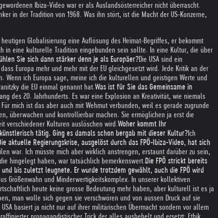
gewordenen Ibiza-Video war er als Auslandsösterreicher nicht überrascht.
nker in der Tradition von 1968. Was ihn stört, ist die Macht der US-Konzerne,
 heutigen Globalisierung eine Auflösung des Heimat-Begriffes, er bekommt
in eine kulturelle Tradition eingebunden sein sollte. In eine Kultur, die über
ühlen Sie sich dann stärker denn je als Europäer?
Die USA sind ein
 dass Europa mehr und mehr mit der EU gleichgesetzt wird. Jede Kritik an der
n. Wenn ich Europa sage, meine ich die kulturellen und geistigen Werte und
anitzky die EU einmal genannt hat.
Was ist für Sie das Gemeinsame in
ng des 20. Jahrhunderts. Es war eine Explosion an Kreativität, wie niemals
e. Für mich ist das aber auch mit Wehmut verbunden, weil es gerade zugrunde
zen, überwachen und kontrollierbar machen. Sie ermöglichen ja erst die
eit verschiedener Kulturen auslöschen wird.
Woher kommt Ihr
 künstlerisch tätig. Ging es damals schon bergab mit dieser Kultur?
Ich
Die aktuelle Regierungskrise, ausgelöst durch das FPÖ-Ibiza-Video, hat sich
len war. Ich müsste mich aber wirklich anstrengen, erstaunt darüber zu sein,
die hingelegt haben, war tatsächlich bemerkenswert.
Die FPÖ strickt bereits
und bis zuletzt leugnete. Er wurde trotzdem gewählt, auch die FPÖ wird
g aus Größenwahn und Minderwertigkeitskomplex. In unserer kollektiven
rtschaftlich heute keine grosse Bedeutung mehr haben, aber kulturell ist es ja
haben, man wolle sich gegen sie verschwören und von aussen Druck auf sie
USA basiert ja nicht nur auf ihrer militärischen Übermacht sondern vor allem
finierter propagandistischer Trick der alles aushebelt und ersetzt: Ethik,