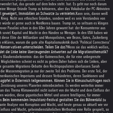
verwendet hat, das gerade auf dem Index steht. hat. Es geht nur noch darum
eine Menge Gründe Trump zu kritisieren, aber das Vokabular der PC-Aktivisten
el geweigert, Immobilien an Schwarze zu vermieten.
Kann sein, davon weiß
en Krieg. Nicht aus ethischen Gründen, sondern weil es sein Verständnis von
Die würde er gerne auch in Nordkorea bauen. Trump ist, so seltsam es klingen
wovor Pasolini schon in den 60er Jahren gewarnt hat: der Konsumterror aus
ch soviel Kapital und Macht in den Händen so Weniger. In den USA haben wir
t diese Elite der Milliardäre und Monopolisten, wie Bezos, Gates, Zuckerberg
erklären, warum die gute alte Kapitalismuskritik durch ’Political Correctness’
 Konservativen unterscheiden. Teilen Sie das?
Wenn sie das wirklich wollen,
det die Linke keine überzeugenden Antworten auf die Migrationsthematik?
tes Glaubensbekenntnis: das der Gutmenschen, die für eine unbegrenzte
 Möglichkeiten scheint es nicht zu geben.
Daher haben sich die Linken, aber
e gesamte Migrations-Debatte den Rechtspopulisten überlassen.
Sarah
 die Massenmigration ja nur der zweite Teil des Problems. Der erste Teil, der
-Amerikanischen Imperiums und dessen Verbündeten, deren Sanktionen und
agipfel in Österreich teilgenommen. Können Sie in Klimaschutzfragen noch
r Zerstörung unseres Planeten miteinbeziehen. Es werden weiterhin immer
an das Thema Klimawandel nicht isoliert von der Macht und dem Einfluss der
en würden, diese gigantischen Mittel und unsere Intelligenz, für immer
n.
Beim kommenden Impulstanz-Festival gestalten Sie das Bühnenbild zu
llante Analyse von Korruption und Macht, und heute genau so aktuell wie vor
Einfluss und Macht, geheimdienstähnlichen Methoden eine Rolle gespielt, so