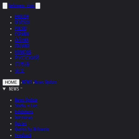
helnwein
.com
ENGLISH
DEUTSCH
POLSKI
ESPAÑOL
ČEŠTINA
ITALIANO
FRANÇAIS
РУССКИЙ
日本語
中文
›
NEWS
›
News Update
HOME
NEWS
News Update
Studio + Live
Exhibitions
Interviews
Quotes
Quotes by Helnwein
Feedback