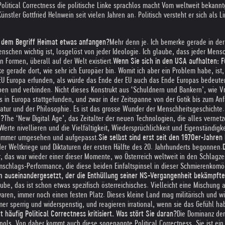
olitical Correctness die politische Linke sprachlos macht Vom weltweit bekannt
tler Gottfried Helnwein seit vielen Jahren an. Politisch versteht er sich als Li
it dem Begriff Heimat etwas anfangen?
Mehr denn je. Ich bemerke gerade in der
chen wichtig ist, losgelöst von jeder Ideologie. Ich glaube, dass jeder Mensch 
 Formen, überall auf der Welt existiert.
Wenn Sie sich in den USA aufhalten: F
e gerade dort, wie sehr ich Europäer bin. Womit ich aber ein Problem habe, ist,
e EU Europa erfunden, als würde das Ende der EU auch das Ende Europas bedeute
ben und verbinden. Nicht dieses Konstrukt aus ‘Schuldnern und Bankern’, wie Vr
in Europa stattgefunden, und zwar in der Zeitspanne von der Gotik bis zum Anfa
teratur und der Philosophie. Es ist das grosse Wunder der Menschheitsgeschicht
e?
The ‘New Digital Age’, das Zeitalter der neuen Technologien, die alles vernet
erte nivellieren und die Vielfältigkeit, Wiedersprüchlichkeit und Eigenständigk
ch immer umgesehen und aufgepasst.
Sie selbst sind erst seit den 1970er-Jahren
er Weltkriege und Diktaturen der ersten Hälfte des 20. Jahrhunderts begonnen.
r, das war wieder einer dieser Momente, wo Österreich weltweit in den Schlagzei
schlags-Performance, die diese beiden Einfaltspinsel in dieser Schmierenkomö
m auseinandergesetzt, der die Enthüllung seiner NS-Vergangenheit bekämpfte 
aube, das ist schon etwas spezifisch österreichisches. Vielleicht eine Mischun
waren, immer noch einen festen Platz. Dieses kleine Land mag militärisch und wi
mmer sperrig und widerspenstig, und reagieren irrational, wenn sie das Gefühl 
t häufig Political Correctness kritisiert. Was stört Sie daran?
Die Dominanz der 
ls. Von daher kommt auch diese sogenannte Political Correctness. Sie ist ein raf