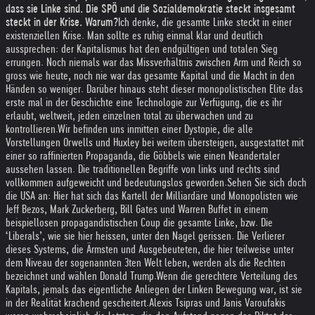
dass sie Linke sind. Die SPÖ und die Sozialdemokratie steckt insgesamt
steckt in der Krise. Warum?
Ich denke, die gesamte Linke steckt in einer
existenziellen Krise. Man sollte es ruhig einmal klar und deutlich
aussprechen: der Kapitalismus hat den endgültigen und totalen Sieg
errungen. Noch niemals war das Missverhältnis zwischen Arm und Reich so
gross wie heute, noch nie war das gesamte Kapital und die Macht in den
Händen so weniger. Darüber hinaus steht dieser monopolistischen Elite das
erste mal in der Geschichte eine Technologie zur Verfügung, die es ihr
erlaubt, weltweit, jeden einzelnen total zu überwachen und zu
kontrollieren.
Wir befinden uns inmitten einer Dystopie, die alle
Vorstellungen Orwells und Huxley bei weitem übersteigen, ausgestattet mit
einer so raffinierten Propaganda, die Göbbels wie einen Neandertaler
aussehen lassen. Die traditionellen Begriffe von links und rechts sind
vollkommen aufgeweicht und bedeutungslos geworden.
Sehen Sie sich doch
die USA an: Hier hat sich das Kartell der Milliardäre und Monopolisten wie
Jeff Bezos, Mark Zuckerberg, Bill Gates und Warren Buffet in einem
beispiellosen propagandistischen Coup die gesamte Linke, bzw. Die
‘Liberals’, wie sie hier heissen, unter den Nagel gerissen. Die Verlierer
dieses Systems, die Ärmsten und Ausgebeuteten, die hier teilweise unter
dem Niveau der sogenannten 3ten Welt leben, werden als die Rechten
bezeichnet und wählen Donald Trump.
Wenn die gerechtere Verteilung des
Kapitals, jemals das eigentliche Anliegen der Linken Bewegung war, ist sie
in der Realität krachend gescheitert.
Alexis Tsipras und Janis Varoufakis