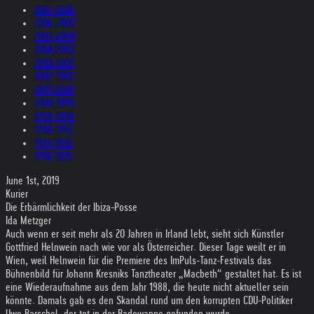
2007-2006
2006-2005
2005-2004
2004-2003
2003-2002
2002-2001
2001-2000
2000-1999
1999-1998
1998-1997
1997-1996
1996-1975
June 1st, 2019
Kurier
Die Erbärmlichkeit der Ibiza-Posse
Ida Metzger
Auch wenn er seit mehr als 20 Jahren in Irland lebt, sieht sich Künstler
Gottfried Helnwein nach wie vor als Österreicher. Dieser Tage weilt er in
Wien, weil Helnwein für die Premiere des ImPuls-Tanz-Festivals das
Bühnenbild für Johann Kresniks Tanztheater „Macbeth“ gestaltet hat. Es ist
eine Wiederaufnahme aus dem Jahr 1988, die heute nicht aktueller sein
könnte. Damals gab es den Skandal rund um den korrupten CDU-Politiker
Uwe Barschel, der tot in der Badewanne gefunden wurde.