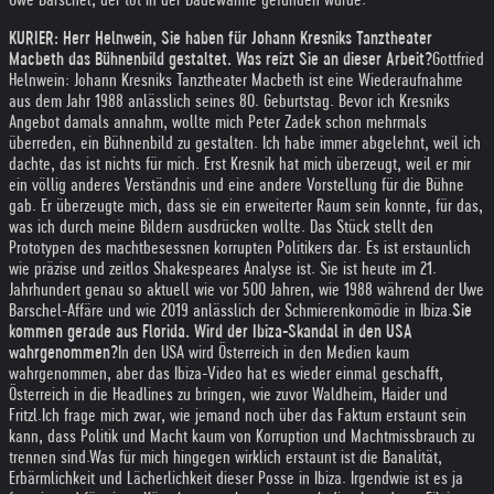
KURIER: Herr Helnwein, Sie haben für Johann Kresniks Tanztheater
Macbeth das Bühnenbild gestaltet. Was reizt Sie an dieser Arbeit?
Gottfried
Helnwein: Johann Kresniks Tanztheater Macbeth ist eine Wiederaufnahme
aus dem Jahr 1988 anlässlich seines 80. Geburtstag. Bevor ich Kresniks
Angebot damals annahm, wollte mich Peter Zadek schon mehrmals
überreden, ein Bühnenbild zu gestalten. Ich habe immer abgelehnt, weil ich
dachte, das ist nichts für mich. Erst Kresnik hat mich überzeugt, weil er mir
ein völlig anderes Verständnis und eine andere Vorstellung für die Bühne
gab. Er überzeugte mich, dass sie ein erweiterter Raum sein konnte, für das,
was ich durch meine Bildern ausdrücken wollte. Das Stück stellt den
Prototypen des machtbesessnen korrupten Politikers dar. Es ist erstaunlich
wie präzise und zeitlos Shakespeares Analyse ist. Sie ist heute im 21.
Jahrhundert genau so aktuell wie vor 500 Jahren, wie 1988 während der Uwe
Barschel-Affäre und wie 2019 anlässlich der Schmierenkomödie in Ibiza.
Sie
kommen gerade aus Florida. Wird der Ibiza-Skandal in den USA
wahrgenommen?
In den USA wird Österreich in den Medien kaum
wahrgenommen, aber das Ibiza-Video hat es wieder einmal geschafft,
Österreich in die Headlines zu bringen, wie zuvor Waldheim, Haider und
Fritzl.
Ich frage mich zwar, wie jemand noch über das Faktum erstaunt sein
kann, dass Politik und Macht kaum von Korruption und Machtmissbrauch zu
trennen sind.
Was für mich hingegen wirklich erstaunt ist die Banalität,
Erbärmlichkeit und Lächerlichkeit dieser Posse in Ibiza. Irgendwie ist es ja