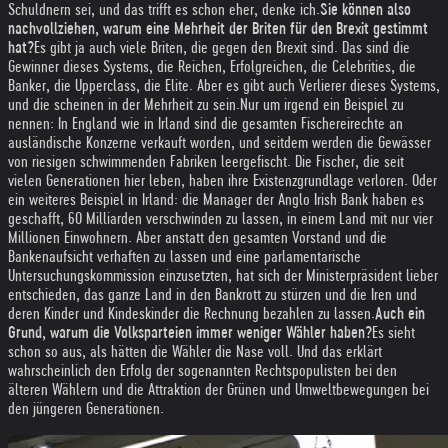
Schuldnern sei, und das trifft es schon eher, denke ich.
Sie können also
nachvollziehen, warum eine Mehrheit der Briten für den Brexit gestimmt
hat?
Es gibt ja auch viele Briten, die gegen den Brexit sind. Das sind die
Gewinner dieses Systems, die Reichen, Erfolgreichen, die Celebrities, die
Banker, die Upperclass, die Elite. Aber es gibt auch Verlierer dieses Systems,
und die scheinen in der Mehrheit zu sein.
Nur um irgend ein Beispiel zu
nennen: In England wie in Irland sind die gesamten Fischereirechte an
ausländische Konzerne verkauft worden, und seitdem werden die Gewässer
von riesigen schwimmenden Fabriken leergefischt. Die Fischer, die seit
vielen Generationen hier leben, haben ihre Existenzgrundlage verloren. Oder
ein weiteres Beispiel in Irland: die Manager der Anglo Irish Bank haben es
geschafft, 60 Milliarden verschwinden zu lassen, in einem Land mit nur vier
Millionen Einwohnern. Aber anstatt den gesamten Vorstand und die
Bankenaufsicht verhaften zu lassen und eine parlamentarische
Untersuchungskommission einzusetzten, hat sich der Ministerpräsident lieber
entschieden, das ganze Land in den Bankrott zu stürzen und die Iren und
deren Kinder und Kindeskinder die Rechnung bezahlen zu lassen.
Auch ein
Grund, warum die Volksparteien immer weniger Wähler haben?
Es sieht
schon so aus, als hätten die Wähler die Nase voll. Und das erklärt
wahrscheinlich den Erfolg der sogenannten Rechtspopulisten bei den
älteren Wählern und die Attraktion der Grünen und Umweltbewegungen bei
den jüngeren Generationen.