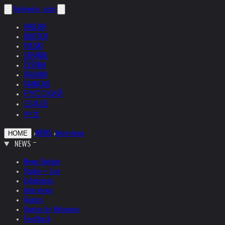
helnwein
.com
ENGLISH
DEUTSCH
POLSKI
ESPAÑOL
ČEŠTINA
ITALIANO
FRANÇAIS
РУССКИЙ
日本語
中文
›
NEWS
›
Interviews
HOME
NEWS
News Update
Studio + Live
Exhibitions
Interviews
Quotes
Quotes by Helnwein
Feedback