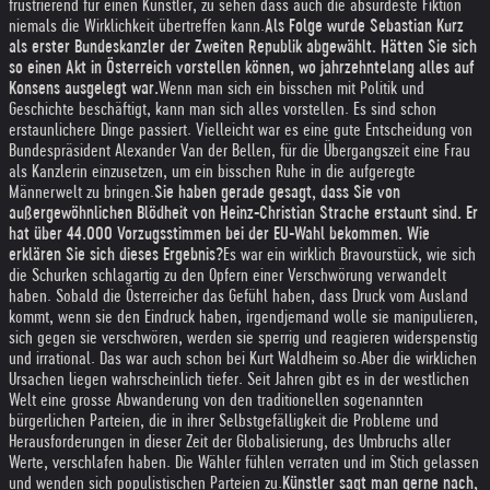
frustrierend für einen Künstler, zu sehen dass auch die absurdeste Fiktion
niemals die Wirklichkeit übertreffen kann.
Als Folge wurde Sebastian Kurz
als erster Bundeskanzler der Zweiten Republik abgewählt. Hätten Sie sich
so einen Akt in Österreich vorstellen können, wo jahrzehntelang alles auf
Konsens ausgelegt war.
Wenn man sich ein bisschen mit Politik und
Geschichte beschäftigt, kann man sich alles vorstellen. Es sind schon
erstaunlichere Dinge passiert. Vielleicht war es eine gute Entscheidung von
Bundespräsident Alexander Van der Bellen, für die Übergangszeit eine Frau
als Kanzlerin einzusetzen, um ein bisschen Ruhe in die aufgeregte
Männerwelt zu bringen.
Sie haben gerade gesagt, dass Sie von
außergewöhnlichen Blödheit von Heinz-Christian Strache erstaunt sind. Er
hat über 44.000 Vorzugsstimmen bei der EU-Wahl bekommen. Wie
erklären Sie sich dieses Ergebnis?
Es war ein wirklich Bravourstück, wie sich
die Schurken schlagartig zu den Opfern einer Verschwörung verwandelt
haben. Sobald die Österreicher das Gefühl haben, dass Druck vom Ausland
kommt, wenn sie den Eindruck haben, irgendjemand wolle sie manipulieren,
sich gegen sie verschwören, werden sie sperrig und reagieren widerspenstig
und irrational. Das war auch schon bei Kurt Waldheim so.
Aber die wirklichen
Ursachen liegen wahrscheinlich tiefer. Seit Jahren gibt es in der westlichen
Welt eine grosse Abwanderung von den traditionellen sogenannten
bürgerlichen Parteien, die in ihrer Selbstgefälligkeit die Probleme und
Herausforderungen in dieser Zeit der Globalisierung, des Umbruchs aller
Werte, verschlafen haben. Die Wähler fühlen verraten und im Stich gelassen
und wenden sich populistischen Parteien zu.
Künstler sagt man gerne nach,