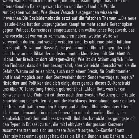
waren wahrscheinlich die letzten, die den Aufstand gegen das Diktat der
internationalen Banker gewagt haben und ihrem Land die Würde
zurückgeben wollten. Wie dieser Versuch ausgegangen wissen wir
inzwischen.
Die Sozialdemokratie setzt auf die falschen Themen ...
Die neue
Pseudo-Linke hat den ursprünglichen Kampf für mehr soziale Gerechtigkeit
gegen ‘Political Correctness’ eingetauscht, ein willkürliches Regelwerk, das
uns vorschreibt wie wir zu kommunizieren haben, welche Worte wir
verwenden dürfen, und welche verboten sind. Es gibt eine totale Inflation
der Begriffe ‘Nazi’ und ‘Rassist’, die jedem um die Ohren fliegen, der sich
nicht brav an das Diktat der selbsternannten Moralisten hält.
Sie leben in
Irland. Der Brexit ist dort allgegenwärtig. Wie ist die Stimmung?
Ich habe
den Eindruck, dass die Iren besorgt sind, aber vielleicht überschätzen sie die
Gefahr. Warum sollte es nicht, auch nach einem Brexit, für Großbritannien
und Irland möglich sein, den Grenzverkehr durch Sonderverträge zu regeln?
Historiker und Politiker sind sich einig, dass gerade dieses EU-Konstrukt
uns über 70 Jahre lang Frieden gebracht hat ...
Mein Gott, was für ein
Schwachsinn. Die Wahrheit ist, dass nach dem Zweiten Weltkrieg eine totale
Ernüchterung eingetreten ist, und die Nachkriegs-Generationen ganz einfach
die Nase voll hatten von den Kriegen und anderen Blödheiten ihrer Eltern.
Ich kenne niemanden in meiner Generation oder der meiner Kinder, der
Frankreich überfallen und besetzen will. Und das hat nicht das geringste mit
den Typen in Brüssel zu tun, die mit Lobbyisten der grossen Konzerne
zusammensitzen und sich um unsere Zukunft sorgen. Ex-Kanzler Franz
Vranitzky hat einmal gesagt hat, dass die EU ein Bündnis aus Bankern und