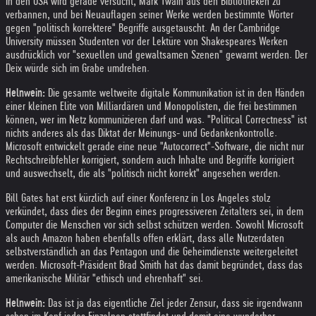
In den USA wird gerade versucht, Mark Twain aus den Bibliotheken zu
verbannen, und bei Neuauflagen seiner Werke werden bestimmte Wörter
gegen "politisch korrektere" Begriffe ausgetauscht. An der Cambridge
University müssen Studenten vor der Lektüre von Shakespeares Werken
ausdrücklich vor "sexuellen und gewaltsamen Szenen" gewarnt werden. Der
Deix würde sich im Grabe umdrehen.
Helnwein:
Die gesamte weltweite digitale Kommunikation ist in den Händen
einer kleinen Elite von Milliardären und Monopolisten, die frei bestimmen
können, wer im Netz kommunizieren darf und was. "Political Correctness" ist
nichts anderes als das Diktat der Meinungs- und Gedankenkontrolle.
Microsoft entwickelt gerade eine neue "Autocorrect"-Software, die nicht nur
Rechtschreibfehler korrigiert, sondern auch Inhalte und Begriffe korrigiert
und auswechselt, die als "politisch nicht korrekt" angesehen werden.
Bill Gates hat erst kürzlich auf einer Konferenz in Los Angeles stolz
verkündet, dass dies der Beginn eines progressiveren Zeitalters sei, in dem
Computer die Menschen vor sich selbst schützen werden. Sowohl Microsoft
als auch Amazon haben ebenfalls offen erklärt, dass alle Nutzerdaten
selbstverständlich an das Pentagon und die Geheimdienste weitergeleitet
werden. Microsoft-Präsident Brad Smith hat das damit begründet, dass das
amerikanische Militär "ethisch und ehrenhaft" sei.
Helnwein:
Das ist ja das eigentliche Ziel jeder Zensur, dass sie irgendwann