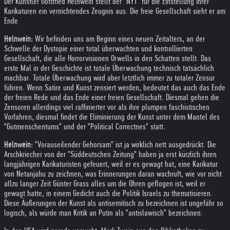
Der Künstler Gottfried Helnwein stellt der "NYT" für die Einstellung ihrer
Karikaturen ein vernichtendes Zeugnis aus. Die freie Gesellschaft sieht er am
Ende
Helnwein:
Wir befinden uns am Beginn eines neuen Zeitalters, an der
Schwelle der Dystopie einer total überwachten und kontrollierten
Gesellschaft, die alle Horrorvisionen Orwells in den Schatten stellt. Das
erste Mal in der Geschichte ist totale Überwachung technisch tatsächlich
machbar. Totale Überwachung wird aber letztlich immer zu totaler Zensur
führen. Wenn Satire und Kunst zensiert werden, bedeutet das auch das Ende
der freien Rede und das Ende einer freien Gesellschaft. Diesmal gehen die
Zensoren allerdings viel raffinierter vor als ihre plumpen faschistischen
Vorfahren, diesmal findet die Eliminierung der Kunst unter dem Mantel des
"Gutmenschentums" und der "Political Correctnes" statt.
Helnwein:
"Vorauseilender Gehorsam" ist ja wirklich nett ausgedrückt. Die
Arschkriecher von der "Süddeutschen Zeitung" haben ja erst kürzlich ihren
langjährigen Karikaturisten gefeuert, weil er es gewagt hat, eine Karikatur
von Netanjahu zu zeichnen, was Erinnerungen daran wachruft, wie vor nicht
allzu langer Zeit Günter Grass alles um die Ohren geflogen ist, weil er
gewagt hatte, in einem Gedicht auch die Politik Israels zu thematisieren.
Diese Äußerungen der Kunst als antisemitisch zu bezeichnen ist ungefähr so
logisch, als würde man Kritik an Putin als "antislawisch" bezeichnen.