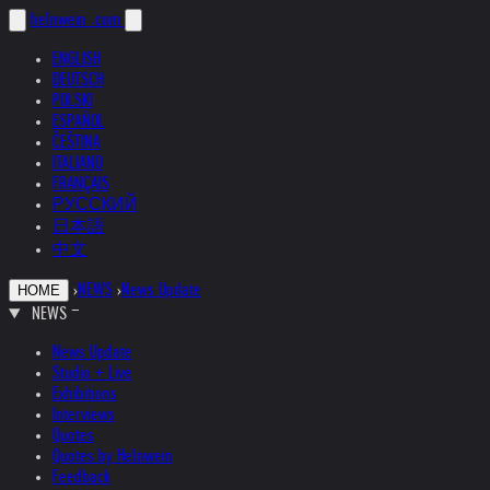
helnwein
.com
ENGLISH
DEUTSCH
POLSKI
ESPAÑOL
ČEŠTINA
ITALIANO
FRANÇAIS
РУССКИЙ
日本語
中文
›
NEWS
›
News Update
HOME
NEWS
News Update
Studio + Live
Exhibitions
Interviews
Quotes
Quotes by Helnwein
Feedback