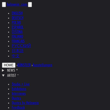
helnwein
.com
ENGLISH
DEUTSCH
POLSKI
ESPAÑOL
ČEŠTINA
ITALIANO
FRANÇAIS
РУССКИЙ
日本語
中文
›
KÜNSTLER
›
Ausstellungen
HOME
NEWS
ARTIST
Studio + Live
Exhibitions
Interviews
Quotes
Quotes by Helnwein
Feedback