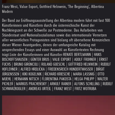
Franz West, Value Export, Gottfried Helnwein, 'The Beginning', Albertina
Modern
Der Band zur Eröffnungsausstellung der Albertina modern führt mit fast 100
Künstlerinnen und Künstlern durch die österreichische Kunst der
Nachkriegszeit an der Schwelle zur Postmoderne. Das Aufarbeiten von
Ständestaat und Nationalsozialismus sowie das internationale Vernetzen
aller wesentlichen Protagonisten sind bislang oft übersehene Kennzeichen
dieser Wiener Avantgarden, denen der umfangreiche Katalog mit
ansprechenden Essays und einer Auswahl an Künstlertexten Rechnung
trägt.
Liste der Künstlerinnen und Künstler:
RENATE BERTLMANN | HANS
BISCHOFFSHAUSEN | GÜNTER BRUS | VALIE EXPORT | ADOLF FROHNER | ERNST
FUCHS | BRUNO GIRONCOLI | ROLAND GOESCHL | GOTTFRIED HELNWEIN | RUDOLF
HOFLEHNER | ALFRED HRDLICKA | FRIEDENSREICH HUNDERTWASSER | BIRGIT
JÜRGENSSEN | KIKI KOGELNIK | RICHARD KRIESCHE | MARIA LASSNIG | OTTO
MUEHL | HERMANN NITSCH | FLORENTINA PAKOSTA | HELGA PHILIPP | WALTER
PICHLER | MARKUS PRACHENSKY | ARNULF RAINER | ALFONS SCHILLING | RUDOLF
SCHWARZKOGLER | ANDREAS URTEIL | FRANZ WEST | FRITZ WOTRUBA