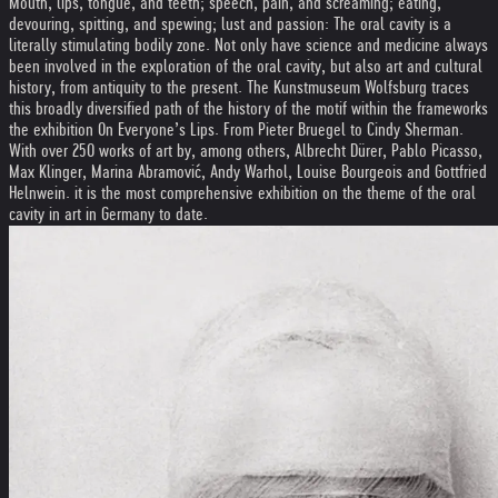
Mouth, lips, tongue, and teeth; speech, pain, and screaming; eating,
devouring, spitting, and spewing; lust and passion: The oral cavity is a
literally stimulating bodily zone. Not only have science and medicine always
been involved in the exploration of the oral cavity, but also art and cultural
history, from antiquity to the present. The Kunstmuseum Wolfsburg traces
this broadly diversified path of the history of the motif within the frameworks
the exhibition On Everyone’s Lips. From Pieter Bruegel to Cindy Sherman.
With over 250 works of art by, among others, Albrecht Dürer, Pablo Picasso,
Max Klinger, Marina Abramović, Andy Warhol, Louise Bourgeois and Gottfried
Helnwein. it is the most comprehensive exhibition on the theme of the oral
cavity in art in Germany to date.