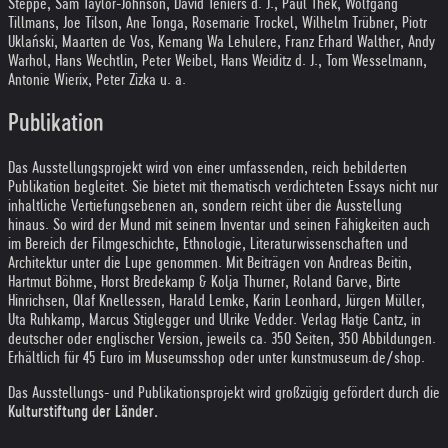
Steppe, Sam Taylor-Johnson, David Teniers d. J., Paul Thek, Wolfgang
Tillmans, Joe Tilson, Ane Tonga, Rosemarie Trockel, Wilhelm Trübner, Piotr
Uklański, Maarten de Vos, Kemang Wa Lehulere, Franz Erhard Walther, Andy
Warhol, Hans Wechtlin, Peter Weibel, Hans Weiditz d. J., Tom Wesselmann,
Antonie Wierix, Peter Zizka u. a.
Publikation
Das Ausstellungsprojekt wird von einer umfassenden, reich bebilderten
Publikation begleitet. Sie bietet mit thematisch verdichteten Essays nicht nur
inhaltliche Vertiefungsebenen an, sondern reicht über die Ausstellung
hinaus. So wird der Mund mit seinem Inventar und seinen Fähigkeiten auch
im Bereich der Filmgeschichte, Ethnologie, Literaturwissenschaften und
Architektur unter die Lupe genommen. Mit Beiträgen von Andreas Beitin,
Hartmut Böhme, Horst Bredekamp & Kolja Thurner, Roland Garve, Birte
Hinrichsen, Olaf Knellessen, Harald Lemke, Karin Leonhard, Jürgen Müller,
Uta Ruhkamp, Marcus Stiglegger und Ulrike Vedder. Verlag Hatje Cantz, in
deutscher oder englischer Version, jeweils ca. 350 Seiten, 350 Abbildungen.
Erhältlich für 45 Euro im Museumsshop oder unter kunstmuseum.de/shop.
Das Ausstellungs- und Publikationsprojekt wird großzügig gefördert durch die
Kulturstiftung der Länder.