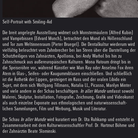
Self-Portrait with Smiling-Aid
Die breit angelegte Ausstellung widmet sich Monstermäulern (Alfred Kubin)
und Vampirbissen (Edvard Munch), betrachtet den Mund als Höllenschlund
und Tor zum Weltinnenraum (Pieter Bruegel). Die Dentalkultur wiederum wird
vielfältig beleuchtet vom Zahnbrecher bei Jan Steen über die Darstellung der
Schutzheiligen von Zahnärzten, Apollonia, bei Andy Warhol bis hin zu
Zahnschmuck aus außereuropäischen Kulturen. Mona Hatoum dringt bis in
die Speiseröhre vor, während Künstler wie Man Ray oder Anselmo Fox ihren
Atem in Glas-, Seifen- oder Kaugummiblasen einschließen. Und schließlich
ist die Ästhetik der Lippen, gesteigert im Kuss und der oralen Libido ein
Sujet, mit dem sich Wolfgang Tillmans, Natalia LL, Picasso, Marilyn Minter
und viele andere in der Schau beschäftigen.
In aller Munde
umfasst sowohl
Malerei, Skulptur, Installation, Fotografie, Zeichnung, Grafik und Videokunst
als auch einzelne Exponate aus ethnologischen und naturwissen­schaft­
lichen Sammlungen, Film und Werbung, Musik und Literatur.
Die Schau
In aller Munde
wird kuratiert von Dr. Uta Ruhkamp und entsteht in
Zusammenarbeit mit dem Kulturwissenschaftler Prof. Dr. Hartmut Böhme und
der Zahnärztin Beate Slominski.