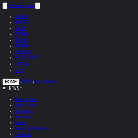
helnwein
.com
ENGLISH
DEUTSCH
POLSKI
ESPAÑOL
ČEŠTINA
ITALIANO
FRANÇAIS
РУССКИЙ
日本語
中文
›
NEWS
›
News Update
HOME
NEWS
News Update
Studio + Live
Exhibitions
Interviews
Quotes
Quotes by Helnwein
Feedback