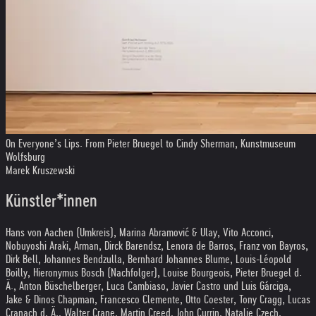
On Everyone’s Lips. From Pieter Bruegel to Cindy Sherman, Kunstmuseum
Wolfsburg
Marek Kruszewski
Künstler*innen
Hans von Aachen (Umkreis), Marina Abramović & Ulay, Vito Acconci,
Nobuyoshi Araki, Arman, Dirck Barendsz, Lenora de Barros, Franz von Bayros,
Dirk Bell, Johannes Bendzulla, Bernhard Johannes Blume, Louis-Léopold
Boilly, Hieronymus Bosch (Nachfolger), Louise Bourgeois, Pieter Bruegel d.
Ä., Anton Büschelberger, Luca Cambiaso, Javier Castro und Luis Gárciga,
Jake & Dinos Chapman, Francesco Clemente, Otto Coester, Tony Cragg, Lucas
Cranach d. Ä., Walter Crane, Martin Creed, John Currin, Natalie Czech,