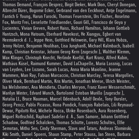
Thomas Demand, François Desprez, Birgit Dieker, Mark Dion, Cheryl Donegan,
Albrecht Dürer, Bogomir Ecker, Gerbrand van den Eeckhout, Antje Engelmann,
Fantich & Young, Harun Farocki, Thomas Feuerstein, Urs Fischer, Anselmo
Fox, Moritz Frei, Lieselotte Friedlaender, Gauri Gill, Francisco de Goya y
Lucientes, Vivian Greven, Robert Haiss, Richard Hamilton, Johann Gottlieb
Hantzsch, Mona Hatoum, Eberhard Havekost, He Xiangyu, Egbert van
Heemskerck d. J., Jeppe Hein, Gottfried Helnwein, Gary Hill, Klara Hobza,
Jenny Holzer, Benjamin Houlihan, Lisa Junghanß, Michael Kalmbach, Isabell
Kamp, Christian Keinstar, Johann Georg Kern (zugeschr.), Walther Klemm,
Max Klinger, Christoph Knecht, Herlinde Koelbl, Kurt Kranz, Alfred Kubin,
Mathäus Küsel, Raimund Kummer, David LaChapelle, Maria Lassnig, Lucas
van Leyden, Lee Lozano, Sarah Lucas, Anna Maria Maiolino, Jeanne
Mammen, Man Ray, Fabian Marcaccio, Christian Marclay, Teresa Margolles,
Oliver Mark, Bernhard Martin, Kris Martin, Jonathan Meese, Ulrich Meister,
Isa Melsheimer, Ana Mendieta, Charles Meryon, Franz Xaver Messerschmidt,
Marilyn Minter, Edvard Munch, Bartolomé Esteban Murillo (zugeschr.),
Natalia LL, Bruce Nauman, Marcel Odenbach, Adolf Oexle, Tony Oursler,
Georg Pencz, Pablo Picasso, Rona Pondick, François Rabelais, Lili Reynaud-
Dewar, Pipilotti Rist, Michele Rocca, Ulrike Rosenbach, Aura Rosenberg,
Miguel Rothschild, Raphael Sadeler d. Ä., Sam Samore, Johann Gottfried
Schadow, Godfried Schalcken, Thomas Schütte, Lorentz Schultes, Elfie
Semotan, Mithu Sen, Cindy Sherman, Slavs and Tatars, Andreas Slominski,
Kiki Smith, Daniel Spoerri, Shaun Stamp, Peter Stauss, Jan Steen, Barbara