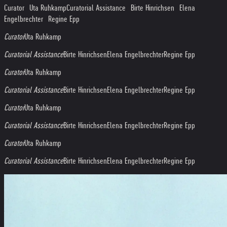
Curator Uta Ruhkamp
Curatorial Assistance Birte Hinrichsen Elena
Engelbrechter Regine Epp
Curator
Uta Ruhkamp
Curatorial Assistance
Birte Hinrichsen
Elena Engelbrechter
Regine Epp
Curator
Uta Ruhkamp
Curatorial Assistance
Birte Hinrichsen
Elena Engelbrechter
Regine Epp
Curator
Uta Ruhkamp
Curatorial Assistance
Birte Hinrichsen
Elena Engelbrechter
Regine Epp
Curator
Uta Ruhkamp
Curatorial Assistance
Birte Hinrichsen
Elena Engelbrechter
Regine Epp