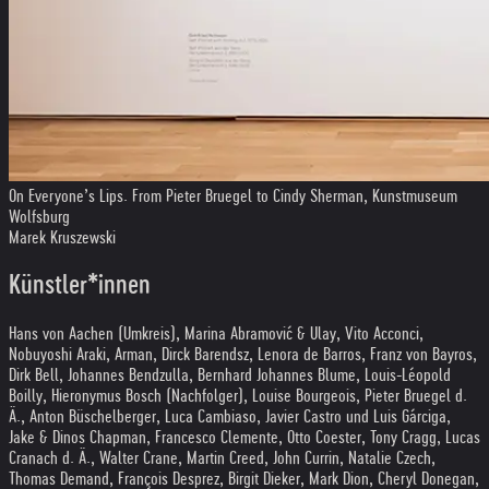
On Everyone’s Lips. From Pieter Bruegel to Cindy Sherman, Kunstmuseum
Wolfsburg
Marek Kruszewski
Künstler*innen
Hans von Aachen (Umkreis), Marina Abramović & Ulay, Vito Acconci,
Nobuyoshi Araki, Arman, Dirck Barendsz, Lenora de Barros, Franz von Bayros,
Dirk Bell, Johannes Bendzulla, Bernhard Johannes Blume, Louis-Léopold
Boilly, Hieronymus Bosch (Nachfolger), Louise Bourgeois, Pieter Bruegel d.
Ä., Anton Büschelberger, Luca Cambiaso, Javier Castro und Luis Gárciga,
Jake & Dinos Chapman, Francesco Clemente, Otto Coester, Tony Cragg, Lucas
Cranach d. Ä., Walter Crane, Martin Creed, John Currin, Natalie Czech,
Thomas Demand, François Desprez, Birgit Dieker, Mark Dion, Cheryl Donegan,