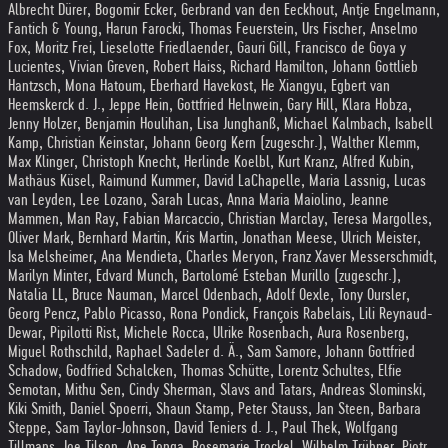
Albrecht Dürer, Bogomir Ecker, Gerbrand van den Eeckhout, Antje Engelmann,
Fantich & Young, Harun Farocki, Thomas Feuerstein, Urs Fischer, Anselmo
Fox, Moritz Frei, Lieselotte Friedlaender, Gauri Gill, Francisco de Goya y
Lucientes, Vivian Greven, Robert Haiss, Richard Hamilton, Johann Gottlieb
Hantzsch, Mona Hatoum, Eberhard Havekost, He Xiangyu, Egbert van
Heemskerck d. J., Jeppe Hein, Gottfried Helnwein, Gary Hill, Klara Hobza,
Jenny Holzer, Benjamin Houlihan, Lisa Junghanß, Michael Kalmbach, Isabell
Kamp, Christian Keinstar, Johann Georg Kern (zugeschr.), Walther Klemm,
Max Klinger, Christoph Knecht, Herlinde Koelbl, Kurt Kranz, Alfred Kubin,
Mathäus Küsel, Raimund Kummer, David LaChapelle, Maria Lassnig, Lucas
van Leyden, Lee Lozano, Sarah Lucas, Anna Maria Maiolino, Jeanne
Mammen, Man Ray, Fabian Marcaccio, Christian Marclay, Teresa Margolles,
Oliver Mark, Bernhard Martin, Kris Martin, Jonathan Meese, Ulrich Meister,
Isa Melsheimer, Ana Mendieta, Charles Meryon, Franz Xaver Messerschmidt,
Marilyn Minter, Edvard Munch, Bartolomé Esteban Murillo (zugeschr.),
Natalia LL, Bruce Nauman, Marcel Odenbach, Adolf Oexle, Tony Oursler,
Georg Pencz, Pablo Picasso, Rona Pondick, François Rabelais, Lili Reynaud-
Dewar, Pipilotti Rist, Michele Rocca, Ulrike Rosenbach, Aura Rosenberg,
Miguel Rothschild, Raphael Sadeler d. Ä., Sam Samore, Johann Gottfried
Schadow, Godfried Schalcken, Thomas Schütte, Lorentz Schultes, Elfie
Semotan, Mithu Sen, Cindy Sherman, Slavs and Tatars, Andreas Slominski,
Kiki Smith, Daniel Spoerri, Shaun Stamp, Peter Stauss, Jan Steen, Barbara
Steppe, Sam Taylor-Johnson, David Teniers d. J., Paul Thek, Wolfgang
Tillmans, Joe Tilson, Ane Tonga, Rosemarie Trockel, Wilhelm Trübner, Piotr