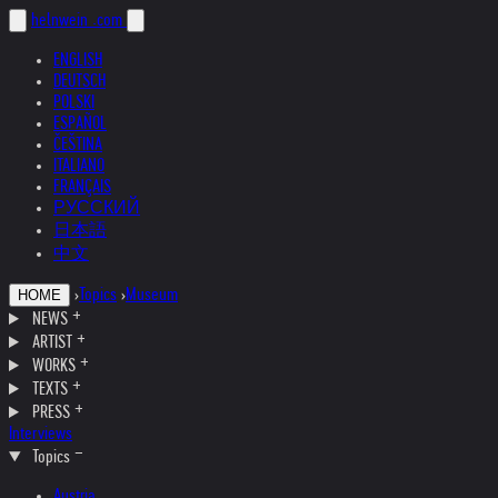
helnwein
.com
ENGLISH
DEUTSCH
POLSKI
ESPAÑOL
ČEŠTINA
ITALIANO
FRANÇAIS
РУССКИЙ
日本語
中文
›
Topics
›
Museum
HOME
NEWS
ARTIST
WORKS
TEXTS
PRESS
Interviews
Topics
Austria