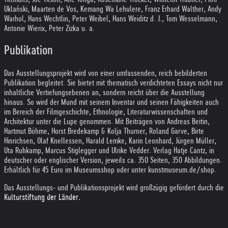
Uklański, Maarten de Vos, Kemang Wa Lehulere, Franz Erhard Walther, Andy
Warhol, Hans Wechtlin, Peter Weibel, Hans Weiditz d. J., Tom Wesselmann,
Antonie Wierix, Peter Zizka u. a.
Publikation
Das Ausstellungsprojekt wird von einer umfassenden, reich bebilderten
Publikation begleitet. Sie bietet mit thematisch verdichteten Essays nicht nur
inhaltliche Vertiefungsebenen an, sondern reicht über die Ausstellung
hinaus. So wird der Mund mit seinem Inventar und seinen Fähigkeiten auch
im Bereich der Filmgeschichte, Ethnologie, Literaturwissenschaften und
Architektur unter die Lupe genommen. Mit Beiträgen von Andreas Beitin,
Hartmut Böhme, Horst Bredekamp & Kolja Thurner, Roland Garve, Birte
Hinrichsen, Olaf Knellessen, Harald Lemke, Karin Leonhard, Jürgen Müller,
Uta Ruhkamp, Marcus Stiglegger und Ulrike Vedder. Verlag Hatje Cantz, in
deutscher oder englischer Version, jeweils ca. 350 Seiten, 350 Abbildungen.
Erhältlich für 45 Euro im Museumsshop oder unter kunstmuseum.de/shop.
Das Ausstellungs- und Publikationsprojekt wird großzügig gefördert durch die
Kulturstiftung der Länder.