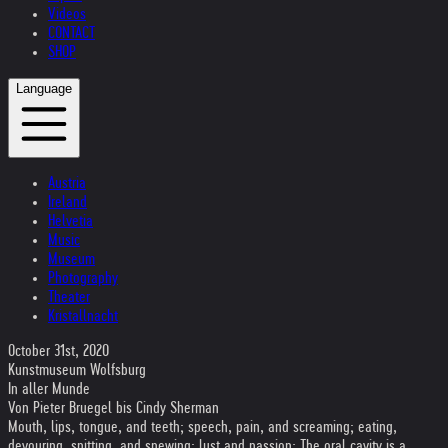
Videos
CONTACT
SHOP
Language
Austria
Ireland
Helvetia
Music
Museum
Photography
Theater
Kristallnacht
October 31st, 2020
Kunstmuseum Wolfsburg
In aller Munde
Von Pieter Bruegel bis Cindy Sherman
Mouth, lips, tongue, and teeth; speech, pain, and screaming; eating,
devouring, spitting, and spewing; lust and passion: The oral cavity is a