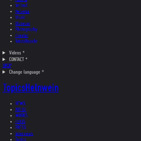
Ireland
Helvetia
Music
Museum
Photography
Theater
Kristallnacht
Videos
CONTACT
SHOP
Change language
Topics
Helnwein
NEWS
ARTIST
WORKS
TEXTS
PRESS
Interviews
Topics