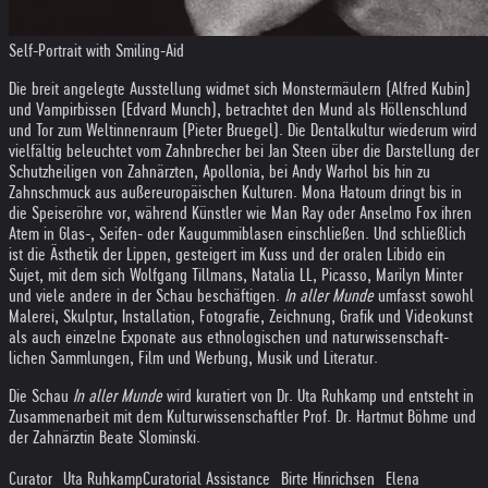
Self-Portrait with Smiling-Aid
Die breit angelegte Ausstellung widmet sich Monstermäulern (Alfred Kubin)
und Vampirbissen (Edvard Munch), betrachtet den Mund als Höllenschlund
und Tor zum Weltinnenraum (Pieter Bruegel). Die Dentalkultur wiederum wird
vielfältig beleuchtet vom Zahnbrecher bei Jan Steen über die Darstellung der
Schutzheiligen von Zahnärzten, Apollonia, bei Andy Warhol bis hin zu
Zahnschmuck aus außereuropäischen Kulturen. Mona Hatoum dringt bis in
die Speiseröhre vor, während Künstler wie Man Ray oder Anselmo Fox ihren
Atem in Glas-, Seifen- oder Kaugummiblasen einschließen. Und schließlich
ist die Ästhetik der Lippen, gesteigert im Kuss und der oralen Libido ein
Sujet, mit dem sich Wolfgang Tillmans, Natalia LL, Picasso, Marilyn Minter
und viele andere in der Schau beschäftigen.
In aller Munde
umfasst sowohl
Malerei, Skulptur, Installation, Fotografie, Zeichnung, Grafik und Videokunst
als auch einzelne Exponate aus ethnologischen und naturwissen­schaft­
lichen Sammlungen, Film und Werbung, Musik und Literatur.
Die Schau
In aller Munde
wird kuratiert von Dr. Uta Ruhkamp und entsteht in
Zusammenarbeit mit dem Kulturwissenschaftler Prof. Dr. Hartmut Böhme und
der Zahnärztin Beate Slominski.
Curator Uta Ruhkamp
Curatorial Assistance Birte Hinrichsen Elena