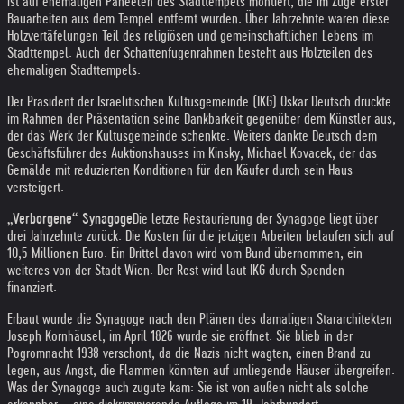
ist auf ehemaligen Paneelen des Stadttempels montiert, die im Zuge erster
Bauarbeiten aus dem Tempel entfernt wurden. Über Jahrzehnte waren diese
Holzvertäfelungen Teil des religiösen und gemeinschaftlichen Lebens im
Stadttempel. Auch der Schattenfugenrahmen besteht aus Holzteilen des
ehemaligen Stadttempels.
Der Präsident der Israelitischen Kultusgemeinde (IKG) Oskar Deutsch drückte
im Rahmen der Präsentation seine Dankbarkeit gegenüber dem Künstler aus,
der das Werk der Kultusgemeinde schenkte. Weiters dankte Deutsch dem
Geschäftsführer des Auktionshauses im Kinsky, Michael Kovacek, der das
Gemälde mit reduzierten Konditionen für den Käufer durch sein Haus
versteigert.
„Verborgene“ Synagoge
Die letzte Restaurierung der Synagoge liegt über
drei Jahrzehnte zurück. Die Kosten für die jetzigen Arbeiten belaufen sich auf
10,5 Millionen Euro. Ein Drittel davon wird vom Bund übernommen, ein
weiteres von der Stadt Wien. Der Rest wird laut IKG durch Spenden
finanziert.
Erbaut wurde die Synagoge nach den Plänen des damaligen Stararchitekten
Joseph Kornhäusel, im April 1826 wurde sie eröffnet. Sie blieb in der
Pogromnacht 1938 verschont, da die Nazis nicht wagten, einen Brand zu
legen, aus Angst, die Flammen könnten auf umliegende Häuser übergreifen.
Was der Synagoge auch zugute kam: Sie ist von außen nicht als solche