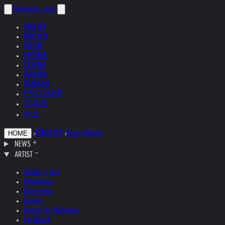
helnwein
.com
ENGLISH
DEUTSCH
POLSKI
ESPAÑOL
ČEŠTINA
ITALIANO
FRANÇAIS
РУССКИЙ
日本語
中文
›
KÜNSTLER
›
News Update
HOME
NEWS
ARTIST
Studio + Live
Exhibitions
Interviews
Quotes
Quotes by Helnwein
Feedback