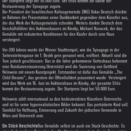
Der Startpreis liegt bei 50.000 Euro. Der Erlös kommt zur Gänze der
Restaurierung der Synagoge zugute.
Der Präsident der Israelitischen Kultusgemeinde (IKG) Oskar Deutsch drückte
im Rahmen der Präsentation seine Dankbarkeit gegenüber dem Künstler aus,
der das Werk der Kultusgemeinde schenkte. Weiters dankte Deutsch dem
Geschäftsführer des Auktionshauses im Kinsky, Michael Kovacek, der das
Gemälde mit reduzierten Konditionen für den Käufer durch sein Haus
versteigert.
Vor 200 Jahren wurde der Wiener Stadttempel, wie die Synagoge in der
Seitenstettengasse im 1. Bezirk gern genannt wird, eröffnet. Aktuell sind die
Tore jedoch geschlossen. Das in die Jahre gekommene Gotteshaus bekommt
eine Rundumrestaurierung.
Unterstützt wird die Sanierung von Gottfried
Helnwein mit einem Kunstprojekt. Entstanden ist dafür das Gemälde „The
Child Dreams“, das gestern der Öffentlichkeit präsentiert wurde. Versteigert
wird das Werk am 16. Juni im Auktionshaus im Kinsky, der gesamte Erlös
kommt der Restaurierung zugute. Der Startpreis liegt bei 50.000 Euro.
Helnwein zählt international zu den bedeutendsten Künstlern Österreichs
und ist für seine hyperrealistischen Bilder bekannt. Das porträtierte Kind soll
Sinnbild für Hoffnung, Erinnerung und Zukunft der jüdischen Gemeinde in
Wien und Österreich sein.
Ein Stück Geschichte
Das Gemälde selbst ist auch ein Stück Geschichte. Es