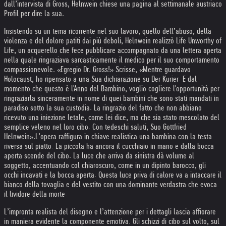
dall’intervista di Gross, Helnwein chiese una pagina al settimanale austriaco
Profil per dire la sua.
Insistendo su un tema ricorrente nel suo lavoro, quello dell’abuso, della
violenza e del dolore patiti dai più deboli, Helnwein realizzò Life Unworthy of
Life, un acquerello che fece pubblicare accompagnato da una lettera aperta
nella quale ringraziava sarcasticamente il medico per il suo comportamento
compassionevole. «Egregio Dr. Gross!» Scrisse, «Mentre guardavo
Holocaust, ho ripensato a una Sua dichiarazione su Der Kurier. E dal
momento che questo è l'Anno del Bambino, voglio cogliere l'opportunità per
ringraziarla sinceramente in nome di quei bambini che sono stati mandati in
paradiso sotto la sua custodia. La ringrazio del fatto che non abbiano
ricevuto una iniezione letale, come lei dice, ma che sia stato mescolato del
semplice veleno nel loro cibo. Con tedeschi saluti, Suo Gottfried
Helnwein».
L’opera raffigura in chiave realistica una bambina con la testa
riversa sul piatto. La piccola ha ancora il cucchiaio in mano e dalla bocca
aperta scende del cibo. La luce che arriva da sinistra dà volume al
soggetto, accentuando col chiaroscuro, come in un dipinto barocco, gli
occhi incavati e la bocca aperta. Questa luce priva di calore va a intaccare il
bianco della tovaglia e del vestito con una dominante verdastra che evoca
il lividore della morte.
L’impronta realista del disegno e l’attenzione per i dettagli lascia affiorare
in maniera evidente la componente emotiva. Gli schizzi di cibo sul volto, sul