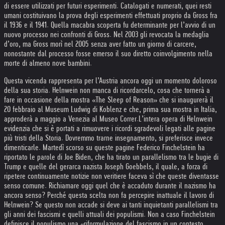
di essere utilizzati per futuri esperimenti. Catalogati e numerati, quei resti
umani costituivano la prova degli esperimenti effettuati proprio da Gross fra
il 1936 e il 1941. Quella macabra scoperta fu determinante per l’avvio di un
nuovo processo nei confronti di Gross. Nel 2003 gli revocata la medaglia
d’oro, ma Gross morì nel 2005 senza aver fatto un giorno di carcere,
nonostante dal processo fosse emerso il suo diretto coinvolgimento nella
morte di almeno nove bambini.
Questa vicenda rappresenta per l’Austria ancora oggi un momento doloroso
della sua storia. Helnwein non manca di ricordarcelo, cosa che tornerà a
fare in occasione della mostra «The Sleep of Reason» che si inaugurerà il
20 febbraio al Museum Ludwig di Koblenz e che, prima sua mostra in Italia,
approderà a maggio a Venezia al Museo Correr.
L’intera opera di Helnwein
evidenzia che si è portati a rimuovere i ricordi sgradevoli legati alle pagine
più tristi della Storia. Dovremmo trarne insegnamento, si preferisce invece
dimenticarle. Martedì scorso su queste pagine Federico Finchelstein ha
riportato le parole di Joe Biden, che ha tirato un parallelismo tra le bugie di
Trump e quelle del gerarca nazista Joseph Goebbels, il quale, a forza di
ripetere continuamente notizie non veritiere faceva sì che queste diventasse
senso comune. Richiamare oggi quel che è accaduto durante il nazismo ha
ancora senso? Perché questa scelta non fa percepire inattuale il lavoro di
Helnwein? Se questo non accade si deve ai tanti inquietanti parallelismi tra
gli anni dei fascismi e quelli attuali dei populismi. Non a caso Finchelstein
definisce il populismo una «riformulazione del fascismo in un contesto