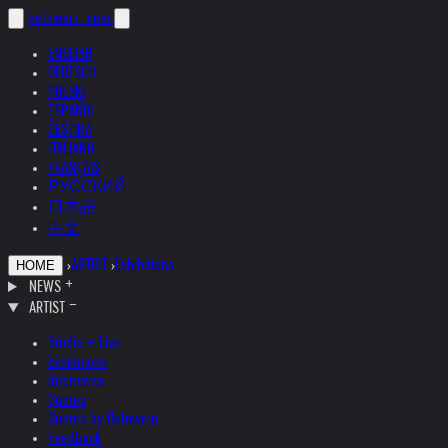
helnwein
.com
ENGLISH
DEUTSCH
POLSKI
ESPAÑOL
ČEŠTINA
ITALIANO
FRANÇAIS
РУССКИЙ
日本語
中文
›
ARTIST
›
Exhibitions
HOME
NEWS
ARTIST
Studio + Live
Exhibitions
Interviews
Quotes
Quotes by Helnwein
Feedback