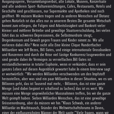
Ausgangssperre, Versammlungsverbot, alle Lokale, Museen, Konzertsäle
und alle anderen Sport- Kultureinrichtungen, Cafes, Restaurants, Hotels und
Geschäfte sind geschlossen, nur Supermärkte und Apotheken sind noch
geöffnet. Wr müssen Masken tragen und zu anderen Menschen auf Distanz
gehen.
Natürlich ist das alles nur zu unserem Besten.
Die gesamte Wirtschaft
kommt zum erliegen, die Folgen sind Arbeitslosigkeit und Bankrott vieler
kleiner und mittlerer Betriebe und gewaltige Staatsverschuldung, bei vielen
führt das zu schweren Depressionen, die Selbstmordrate steigt,
Drogenkonsum und Gewalt gegen Frauen und Kinder nimmt zu. Wir alle
verlieren dabei.
Alle? Nein nicht alle.Eine kleine Clique Hundertfacher
Milliardäre wie Jeff Bezos, Bill Gates, und einige internationale Grossbanken
und Konzernen sind durch die Krise viel lästige Konkurrenz losgeworden und
sind gerade dabei ihr Vermögen zu vervielfachen.
Bill Gates ist
verständlicherweise in totaler Euphorie, wenn er verkündet, dass er sein
ganzes Leben auf diesen Augenblick gewartet habe.
In einem Interview sagt
er wortwörtlich: “Wir werden Milliarden verschwenden um den Impfstoff
herzustellen, aber was sind ein paar Milliarden in dieser Situation, wo es um
Billionen geht, das ist Tausend mal mehr, - Billionen, das ist eine ganze
Menge (und dabei beginnt er schallend zu lachen) das ist es wert. Wir
müssen eine Menge ungewöhnlicher Massnahmen treffen, bis wir die ganze
Welt geimpft haben. Sieben Milliarden Menschen, das ist eine gewaltige
Grössenordnung, aber da müssen wir hin.”
Klaus Schwab, ein anderer
Milliardär im Machtrausch, Gründer des Weltwirtschaftsforums in Davos,
einer der einflussreichsten Männer der Welt sagte:
“Viele fragen, wann wir