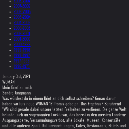
2008-2007
2007-2006
2006-2005
2005-2004
2004-2003
2003-2002
2002-2001
2001-2000
2000-1999
1999-1998
1998-1997
1997-1996
1996-1975
January 3rd, 2021
WOMAN
Mein Brief an mich
Sandra Jungmann
Was würdest du in einem Brief an dich selbst schreiben? Genau darum
haben wir fürs neue WOMAN 12 Promis gebeten. Das Ergebnis? Berührend.
"Wir sind gerade dabei unsere letzten Freiheiten zu verlieren. Die ganze Welt
befindet sich im sogenannten Lockdown, das heisst in den meisten Ländern:
Ausgangssperre, Versammlungsverbot, alle Lokale, Museen, Konzertsäle
und alle anderen Sport- Kultureinrichtungen, Cafes, Restaurants, Hotels und