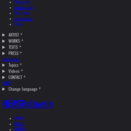
Biography
Bibliography
Museums
Collections
Films
ARTIST
WORKS
TEXTS
PRESS
Interviews
Topics
Videos
CONTACT
SHOP
Change language
NEWS
Helnwein
NEWS
ARTIST
WORKS