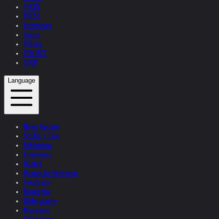
TEXTS
PRESS
Interviews
Topics
Videos
CONTACT
SHOP
Language
News Update
Studio + Live
Exhibitions
Interviews
Quotes
Quotes by Helnwein
Feedback
Biography
Bibliography
Museums