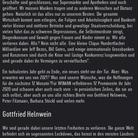
Geschäfte sind geschlossen, nur Supermärkte und Apotheken sind noch
geöffnet. Wr müssen Masken tragen und zu anderen Menschen auf Distanz
gehen. Natürlich ist das alles nur zu unserem Besten. Die gesamte
Wirtschaft kommt zum erliegen, die Folgen sind Arbeitslosigkeit und Bankrott
vieler kleiner und mittlerer Betriebe und gewaltige Staatsverschuldung, bei
vielen führt das zu schweren Depressionen, die Selbstmordrate steigt,
Drogenkonsum und Gewalt gegen Frauen und Kinder nimmt zu. Wir alle
verlieren dabei. Alle? Nein nicht alle. Eine kleine Clique Hundertfacher
Milliardäre wie Jeff Bezos, Bill Gates, und einige internationale Grossbanken
und Konzernen sind durch die Krise viel lästige Konkurrenz losgeworden und
sind gerade dabei ihr Vermögen zu vervielfachen".
Ein turbulentes Jahr geht zu Ende, ein neues steht vor der Tür. Aber: Was
erwarten wir uns von 2021? Was sind unsere Wünsche, was die Hoffnungen
für die nächsten 12 Monate?
Für WOMAN reflektieren 12 Prominente ihr Jahr
2020 und schauen aber auch nach vorn - in persönlichen Zeilen, die sie an
sich selbst, aber auch an uns alle richten.
Briefe von Gottfried Helnwein,
Peter Filzmaier, Barbara Stöckl und vielen mehr.
Gottfried Helnwein
Wir sind gerade dabei unsere letzten Freiheiten zu verlieren. Die ganze Welt
befindet sich im sogenannten Lockdown, das heisst in den meisten Ländern: