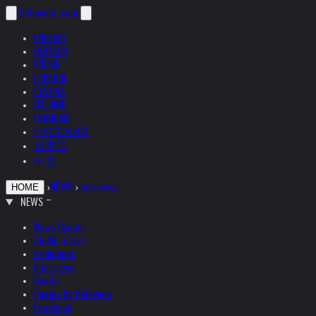
helnwein
.com
ENGLISH
DEUTSCH
POLSKI
ESPAÑOL
ČEŠTINA
ITALIANO
FRANÇAIS
РУССКИЙ
日本語
中文
›
NEWS
›
Interviews
HOME
NEWS
News Update
Studio + Live
Exhibitions
Interviews
Quotes
Quotes by Helnwein
Feedback