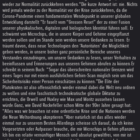
wieder zur Normalität zurückkehren werden.
“Die kurze Antwort ist: nie. Nichts
wird jemals wieder zu der Normalität vor der Krise zurückkehren, da die
Corona-Pandemie einen fundamentalen Wendepunkt in unserer globalen
Entwicklung darstellt ”
Er faselt vom “Grossen Reset” der zu einer Fusion
unserer physikalischen, digitalen und biologischen Identität führen soll. Er
schwärmt von Microchips, die in unsere Körper und Gehirne eingepflanzt
werden sollen und im Stande sein werden unsere Gedanken zu lesen. Er
träumt davon, dass neue Technologien den ‘Autoritäten’ die Möglichkeit
geben werden, in unsere bisher ganz persönliche Bereiche unseres
Verstandes einzudringen, um unsere Gedanken zu lesen, unser Verhalten zu
beeinflussen und Erinnerungen aus unseren Gehirnen abrufen zu können.
Er
schreibt in seinem Buch: “Sogar das überschreiten nationaler Grenzen wird
eines Tages nur mit einem ausführlichen Gehirn-Scan möglich sein um das
Sicherheitsrisiko einer Person einschätzen zu können.”
Die Elite der
Plutokraten ist also offensichtlich wieder einmal dabei die Welt neu ordnen
zu wollen und eine faschistisch technokratische globale Diktatur zu
errichten, die Orwell und Huxley wie Max und Moritz aussehen lassen
würde.
Ganz, wie David Rockefeller schon Mitte der 90er Jahre gesagt hat:
“Alles was wir brauchen ist eine ordentliche Krise und die Nationen werden
die Neue Weltordnung akzeptieren.”
Aber natürlich ist das alles wieder
einmal nur zu unserem Besten.
Allerdings scheisse ich darauf, da ich keine
Vorgesetzten oder Aufpasser brauche, die mir Microchips in Gehirn pflanzen.
Ich bin ein relativ vernünftiger Mensch und absolut gewaltfrei, von mir ist