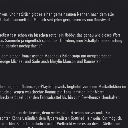
anken. Und natürlich gibt es einen gemeinsamen Nenner, nach dem alle
eshalb sammelt der Mensch seit jeher gern, seien es nun Kunstwerke,
selbst fast schon ein bisschen retro: ein Hobby, das genau wie dieses Wort
das Sammeln ja eigentlich schon los. Trotzdem, eine Schallplattensammlung
 mal darüber nachgedacht?
der dem großen französischen Modehaus Balenciaga mit ausgesprochen
ben George Michael und Sade auch Marylin Manson und Rammstein.
rer eigenen Balenciaga-Playlist, jeweils begleitet von einer Minikollektion im
ntlichte, zeigen waschechte Rammstein-Fans inmitten ihrer Merch-
beckenstöpsel über den Fahrradsattel bis hin zum Pkw-Kennzeichenhalter.
its tief in die Tasche, denn vieles ist jetzt schon ausverkauft. Ein
chten Könner, nämlich dem Hyperrealisten Gottfried Helnwein. Gut möglich,
 ein echter Sammler natürlich nicht. Vielleicht wäre es an dieser Stelle eine