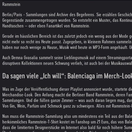
Rammstein
Berlin/Paris - Sammlungen sind Archive des Begehrens. Sie erzählen Geschic
Gegenstände zusammengetragen wurden. So entsteht ein Muster, das Kontinui
Handtaschen – oder eben Fanartikel von Rammstein.
Gerade im häuslichen Bereich ist das zuletzt jedoch ein wenig aus der Mode g
nicht mehr so recht ins Heute passt. Zugegeben, in kleinem Rahmen sammeln 
haben nur noch wenige zu Hause, Musik wird heute in MP3-Form angehäuft. Un
Auch Demna Gvasalia sammelt seine Lieblingsmusik auf einem Streamingportal
disruptiven Kollektionen neuen Schwung verlieh, ist auch bei der Musikauswa
Da sagen viele „Ich will“: Balenciaga im Merch-Loo
Was im Zuge der Veröffentlichung dieser Playlist annonciert wurde, startete d
Merchandise-Look. Den Anfang macht die Berliner Band Rammstein, deren Fanba
Sammlungen. Und die füllen ganze Zimmer – was auch daran liegen mag, dass 
Von Gin, Wein, Parfüm und Schmuck ganz zu schweigen. Alles mit Rammstein-L
Nun muss die Rammstein-Sammlung also um mindestens ein Teil aus der Balenciag
herkömmliches Rammstein-T-Shirt kostet im Fanshop um 21 Euro, das von Bale
dass die limitierten Designerstücke im Internet also bald für noch höhere S