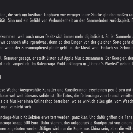
hten, die sich um kostbare Trophäen wie weniger teure Stücke gleichermaßen r
tät, Sinn und ein Gefühl von Verbundenheit an den Sammelnden zurückspielt. D
ekommen, weil auch unser Besitz sich immer mehr digitalisiert. So ist Sammeln 
wir dennoch alle irgendwas, denn ab drei Dingen von der gleichen Sorte geht 
d wenn der Streamingdienst pleite geht, ist die Musik weg. Einfach so. Schon
. Genauer gesagt, er stellt Listen auf Apple Music zusammen. Der Georgier, 
hl nicht zimperlich: Im Balenciaga-Profil erklingen in „Demna’s Playlist“ ne
k
iese Woche: Ausgewählte Künstler und Künstlerinnen erscheinen peu á peu mit ih
se weltweit überaus solide ist. Die Fotos, die Balenciaga zum Launch veröffe
die Musiker einen Onlineshop betreiben, wo es wirklich alles gibt: vom Wasch
ogo, versteht sich.
a-Music Kollektion erweitert werden, ganz klar. Und dafür griffen die Fans bere
nciaga knapp 500 Euro. Dafür stammt das aufgedruckte Bandporträt von einem e
ummen angeboten werden.
Billiger wird nur die Kopie aus China sein, aber die will