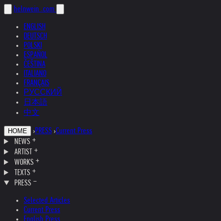
helnwein
.com
ENGLISH
DEUTSCH
POLSKI
ESPAÑOL
ČEŠTINA
ITALIANO
FRANÇAIS
РУССКИЙ
日本語
中文
›
PRESS
›
Current Press
HOME
NEWS
ARTIST
WORKS
TEXTS
PRESS
Selected Articles
Current Press
English Press