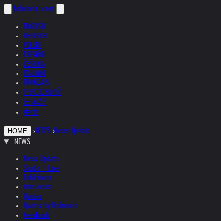
helnwein
.com
ENGLISH
DEUTSCH
POLSKI
ESPAÑOL
ČEŠTINA
ITALIANO
FRANÇAIS
РУССКИЙ
日本語
中文
›
NEWS
›
News Update
HOME
NEWS
News Update
Studio + Live
Exhibitions
Interviews
Quotes
Quotes by Helnwein
Feedback