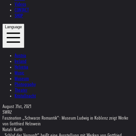
Videos
CONTACT
SHOP
Language
Austria
Ireland
Helvetia
Music
Museum
Photography
Theater
Kristallnacht
August 31st, 2021
SWR2
Faszination „Schwarze Romantik“: Museum Ludwig in Koblenz zeigt Werke
von Gottfried Helnwein
Natali Kurth
„Schlaf der Vernunft“ heißt eine Ausstellung mit Werken von Gottfried