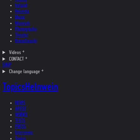
Ireland
Helvetia
Music
Museum
Photography
Theater
Kristallnacht
Videos
CONTACT
SHOP
Change language
Topics
Helnwein
NEWS
ARTIST
WORKS
TEXTS
PRESS
Interviews
Topics