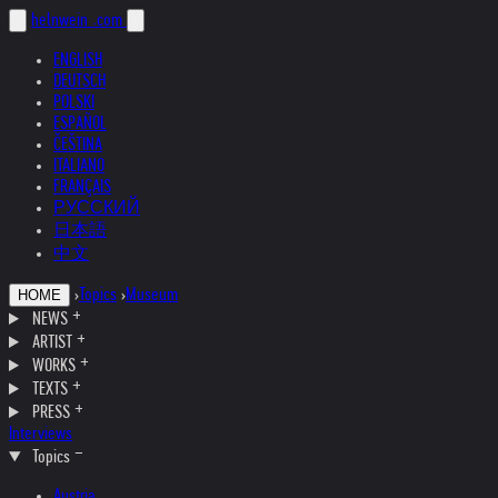
helnwein
.com
ENGLISH
DEUTSCH
POLSKI
ESPAÑOL
ČEŠTINA
ITALIANO
FRANÇAIS
РУССКИЙ
日本語
中文
›
Topics
›
Museum
HOME
NEWS
ARTIST
WORKS
TEXTS
PRESS
Interviews
Topics
Austria