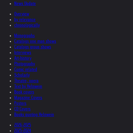
News Update
Overview
by relevance
chronologically
Monographs
Catalogs one man shows
Catalogs group shows
Interviews
Art-history
Photography
Comic related
Scholarly
Theatre, opera
Text by Helnwein
Book covers
Magazine Covers
Posters
CD Covers
Books quoting Helnwein
2026-2025
2025-2024