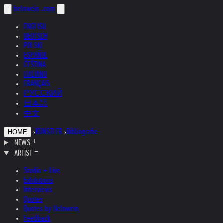
helnwein
.com
ENGLISH
DEUTSCH
POLSKI
ESPAÑOL
ČEŠTINA
ITALIANO
FRANÇAIS
РУССКИЙ
日本語
中文
›
KÜNSTLER
›
Bibliografie
HOME
NEWS
ARTIST
Studio + Live
Exhibitions
Interviews
Quotes
Quotes by Helnwein
Feedback