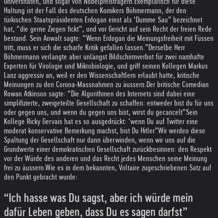
Universitäten, und sogar von Nobelpreisträgern.
Exemplarisch für diese
Haltung ist der Fall des deutschen Komikers Böhmermann, der den
türkischen Staatspräsidenten Erdogan einst als ‘Dumme Sau” bezeichnet
hat, “die gerne Ziegen fickt”, und vor Gericht auf sein Recht der freien Rede
bestand. Sein Anwalt sagte: “Wenn Erdogan die Meinungsfreiheit mit Füssen
tritt, muss er sich die scharfe Kritik gefallen lassen.”Derselbe Herr
Böhmermann verlangte aber unlängst Bildschirmverbot für zwei namhafte
Experten für Virologie und Mikrobiologie, und griff seinen Kollegen Markus
Lanz aggressiv an, weil er den Wissenschaftlern erlaubt hatte, kritische
Meinungen zu den Corona-Massnahmen zu äussern.
Der britische Comedian
Rowan Atkinson sagte: “Die Algorithmen des Internets sind dabei eine
simplifizierte, zweigeteilte Gesellschaft zu schaffen: entweder bist du für uns
oder gegen uns, und wenn du gegen uns bist, wirst du gecancelt”
Sein
Kollege Ricky Gervais hat es so ausgedrückt: ‘wenn Du auf Twitter eine
moderat konservative Bemerkung machst, bist Du Hitler”
Wir werden diese
Spaltung der Gesellschaft nur dann überwinden, wenn wir uns auf die
Grundwerte einer demokratischen Gesellschaft zurückbesinnen: den Respekt
vor der Würde des anderen und das Recht jedes Menschen seine Meinung
frei zu äussern.
Wie es in dem bekannten, Voltaire zugeschriebenen Satz auf
den Punkt gebracht wurde:
“Ich hasse was Du sagst, aber ich würde mein
dafür Leben geben, dass Du es sagen darfst”