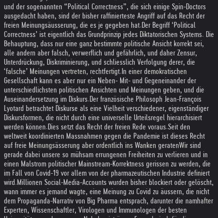
und der sogenannten “Political Correctness”, die sich einige Spin-Doctors
ausgedacht haben, sind der bisher raffinierteste Angriff auf das Recht der
freien Meinungsäusserung, die es je gegeben hat.
Der Begriff ‘Political
Correctness’ ist eigentlich das Grundprinzip jedes Diktatorischen Systems. Die
Behauptung, dass nur eine ganz bestimmte politische Ansicht korrekt sei,
alle andern aber falsch, verwerflich und gefährlich, und daher Zensur,
Unterdrückung, Diskriminierung, und schliesslich Verfolgung derer, die
‘falsche’ Meinungen vertreten, rechtfertigt.
In einer demokratischen
Gesellschaft kann es aber nur ein Neben- Mit- und Gegeneinander der
unterschiedlichsten politischen Ansichten und Meinungen geben, und die
Auseinandersetzung im Diskurs.
Der französische Philosoph Jean-François
Lyotard betrachtet Diskurse als eine Vielheit verschiedener, eigenständiger
Diskursformen, die nicht durch eine universelle Urteilsregel hierarchisiert
werden können.
Dies setzt das Recht der freien Rede voraus.
Seit den
weltweit koordinierten Massnahmen gegen die Pandemie ist dieses Recht
auf freie Meinungsässerung aber ordentlich ins Wanken geraten
Wir sind
gerade dabei unsere so mühsam errungenen Freiheiten zu verlieren und in
einen Malstrom politischer Mainstream-Korrektness gerissen zu werden, die
im Fall von Covid-19 vor allem von der pharmazeutischen Industrie definiert
wird.
Millionen Social-Media-Accounts wurden bisher blockiert oder gelöscht,
wann immer es jemand wagte, eine Meinung zu Covid zu äussern, die nicht
dem Propaganda-Narrativ von Big Pharma entsprach, darunter die namhafter
Experten, Wissenschaftler, Virologen und Immunologen der besten