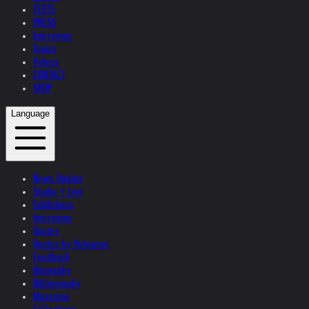
TEXTS
PRESS
Interviews
Topics
Videos
CONTACT
SHOP
Language
News Update
Studio + Live
Exhibitions
Interviews
Quotes
Quotes by Helnwein
Feedback
Biography
Bibliography
Museums