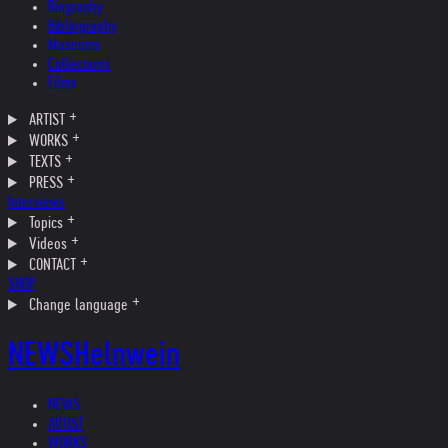
Biography
Bibliography
Museums
Collections
Films
ARTIST
WORKS
TEXTS
PRESS
Interviews
Topics
Videos
CONTACT
SHOP
Change language
NEWS
Helnwein
NEWS
ARTIST
WORKS