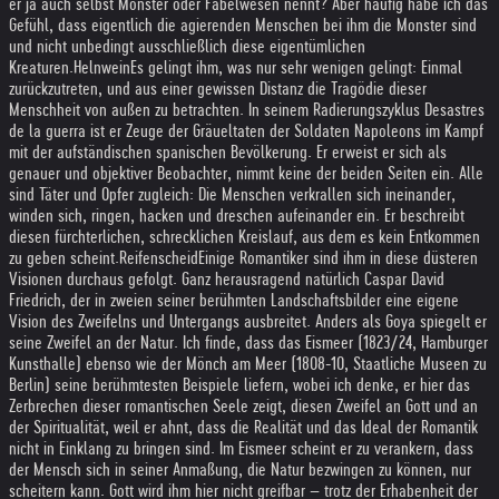
er ja auch selbst Monster oder Fabelwesen nennt? Aber häufig habe ich das
Gefühl, dass eigentlich die agierenden Menschen bei ihm die Monster sind
und nicht unbedingt ausschließlich diese eigentümlichen
Kreaturen.
Helnwein
Es gelingt ihm, was nur sehr wenigen gelingt: Einmal
zurückzutreten, und aus einer gewissen Distanz die Tragödie dieser
Menschheit von außen zu betrachten. In seinem Radierungszyklus Desastres
de la guerra ist er Zeuge der Gräueltaten der Soldaten Napoleons im Kampf
mit der aufständischen spanischen Bevölkerung. Er erweist er sich als
genauer und objektiver Beobachter, nimmt keine der beiden Seiten ein. Alle
sind Täter und Opfer zugleich: Die Menschen verkrallen sich ineinander,
winden sich, ringen, hacken und dreschen aufeinander ein. Er beschreibt
diesen fürchterlichen, schrecklichen Kreislauf, aus dem es kein Entkommen
zu geben scheint.
Reifenscheid
Einige Romantiker sind ihm in diese düsteren
Visionen durchaus gefolgt. Ganz herausragend natürlich Caspar David
Friedrich, der in zweien seiner berühmten Landschaftsbilder eine eigene
Vision des Zweifelns und Untergangs ausbreitet. Anders als Goya spiegelt er
seine Zweifel an der Natur. Ich finde, dass das Eismeer (1823/24, Hamburger
Kunsthalle) ebenso wie der Mönch am Meer (1808-10, Staatliche Museen zu
Berlin) seine berühmtesten Beispiele liefern, wobei ich denke, er hier das
Zerbrechen dieser romantischen Seele zeigt, diesen Zweifel an Gott und an
der Spiritualität, weil er ahnt, dass die Realität und das Ideal der Romantik
nicht in Einklang zu bringen sind. Im Eismeer scheint er zu verankern, dass
der Mensch sich in seiner Anmaßung, die Natur bezwingen zu können, nur
scheitern kann. Gott wird ihm hier nicht greifbar – trotz der Erhabenheit der