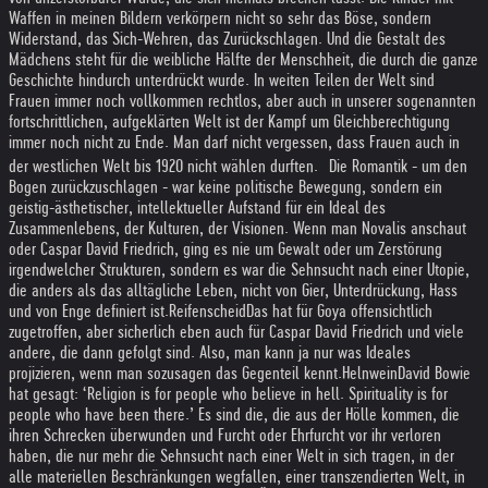
Waffen in meinen Bildern verkörpern nicht so sehr das Böse, sondern
Widerstand, das Sich-Wehren, das Zurückschlagen. Und die Gestalt des
Mädchens steht für die weibliche Hälfte der Menschheit, die durch die ganze
Geschichte hindurch unterdrückt wurde. In weiten Teilen der Welt sind
Frauen immer noch vollkommen rechtlos, aber auch in unserer sogenannten
fortschrittlichen, aufgeklärten Welt ist der Kampf um Gleichberechtigung
immer noch nicht zu Ende. Man darf nicht vergessen, dass Frauen auch in
der westlichen Welt bis 1920 nicht wählen durften. Die Romantik - um den
Bogen zurückzuschlagen - war keine politische Bewegung, sondern ein
geistig-ästhetischer, intellektueller Aufstand für ein Ideal des
Zusammenlebens, der Kulturen, der Visionen. Wenn man Novalis anschaut
oder Caspar David Friedrich, ging es nie um Gewalt oder um Zerstörung
irgendwelcher Strukturen, sondern es war die Sehnsucht nach einer Utopie,
die anders als das alltägliche Leben, nicht von Gier, Unterdrückung, Hass
und von Enge definiert ist.
Reifenscheid
Das hat für Goya offensichtlich
zugetroffen, aber sicherlich eben auch für Caspar David Friedrich und viele
andere, die dann gefolgt sind. Also, man kann ja nur was Ideales
projizieren, wenn man sozusagen das Gegenteil kennt.
Helnwein
David Bowie
hat gesagt: ‘Religion is for people who believe in hell. Spirituality is for
people who have been there.’ Es sind die, die aus der Hölle kommen, die
ihren Schrecken überwunden und Furcht oder Ehrfurcht vor ihr verloren
haben, die nur mehr die Sehnsucht nach einer Welt in sich tragen, in der
alle materiellen Beschränkungen wegfallen, einer transzendierten Welt, in