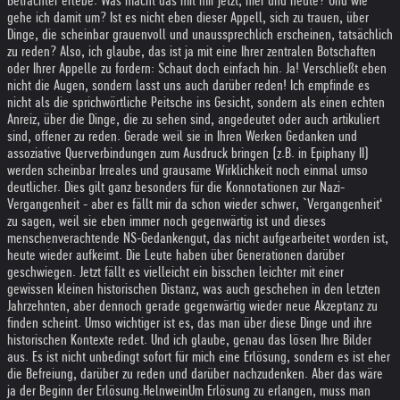
Betrachter erlebe: Was macht das mit mir jetzt, hier und heute? Und wie
gehe ich damit um? Ist es nicht eben dieser Appell, sich zu trauen, über
Dinge, die scheinbar grauenvoll und unaussprechlich erscheinen, tatsächlich
zu reden? Also, ich glaube, das ist ja mit eine Ihrer zentralen Botschaften
oder Ihrer Appelle zu fordern: Schaut doch einfach hin. Ja! Verschließt eben
nicht die Augen, sondern lasst uns auch darüber reden! Ich empfinde es
nicht als die sprichwörtliche Peitsche ins Gesicht, sondern als einen echten
Anreiz, über die Dinge, die zu sehen sind, angedeutet oder auch artikuliert
sind, offener zu reden. Gerade weil sie in Ihren Werken Gedanken und
assoziative Querverbindungen zum Ausdruck bringen (z.B. in Epiphany II)
werden scheinbar Irreales und grausame Wirklichkeit noch einmal umso
deutlicher. Dies gilt ganz besonders für die Konnotationen zur Nazi-
Vergangenheit - aber es fällt mir da schon wieder schwer, `Vergangenheit‘
zu sagen, weil sie eben immer noch gegenwärtig ist und dieses
menschenverachtende NS-Gedankengut, das nicht aufgearbeitet worden ist,
heute wieder aufkeimt. Die Leute haben über Generationen darüber
geschwiegen. Jetzt fällt es vielleicht ein bisschen leichter mit einer
gewissen kleinen historischen Distanz, was auch geschehen in den letzten
Jahrzehnten, aber dennoch gerade gegenwärtig wieder neue Akzeptanz zu
finden scheint. Umso wichtiger ist es, das man über diese Dinge und ihre
historischen Kontexte redet. Und ich glaube, genau das lösen Ihre Bilder
aus. Es ist nicht unbedingt sofort für mich eine Erlösung, sondern es ist eher
die Befreiung, darüber zu reden und darüber nachzudenken. Aber das wäre
ja der Beginn der Erlösung.
Helnwein
Um Erlösung zu erlangen, muss man