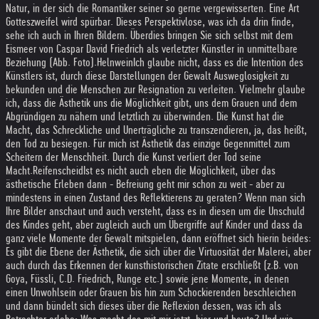
Natur, in der sich die Romantiker seiner so gerne vergewisserten. Eine Art
Gotteszweifel wird spürbar. Dieses Perspektivlose, was ich da drin finde,
sehe ich auch in Ihren Bildern. Überdies bringen Sie sich selbst mit dem
Eismeer von Caspar David Friedrich als verletzter Künstler in unmittelbare
Beziehung (Abb. Foto).
Helnwein
Ich glaube nicht, dass es die Intention des
Künstlers ist, durch diese Darstellungen der Gewalt Ausweglosigkeit zu
bekunden und die Menschen zur Resignation zu verleiten. Vielmehr glaube
ich, dass die Ästhetik uns die Möglichkeit gibt, uns dem Grauen und dem
Abgründigen zu nähern und letztlich zu überwinden. Die Kunst hat die
Macht, das Schreckliche und Unerträgliche zu transzendieren, ja, das heißt,
den Tod zu besiegen. Für mich ist Ästhetik das einzige Gegenmittel zum
Scheitern der Menschheit. Durch die Kunst verliert der Tod seine
Macht.
Reifenscheid
Ist es nicht auch eben die Möglichkeit, über das
ästhetische Erleben dann - Befreiung geht mir schon zu weit - aber zu
mindestens in einen Zustand des Reflektierens zu geraten? Wenn man sich
Ihre Bilder anschaut und auch versteht, dass es in diesen um die Unschuld
des Kindes geht, aber zugleich auch um Übergriffe auf Kinder und dass da
ganz viele Momente der Gewalt mitspielen, dann eröffnet sich hierin beides:
Es gibt die Ebene der Ästhetik, die sich über die Virtuosität der Malerei, aber
auch durch das Erkennen der kunsthistorischen Zitate erschließt (z.B. von
Goya, Füssli, C.D. Friedrich, Runge etc.) sowie jene Momente, in denen
einen Unwohlsein oder Grauen bis hin zum Schockierenden beschleichen
und dann bündelt sich dieses über die Reflexion dessen, was ich als