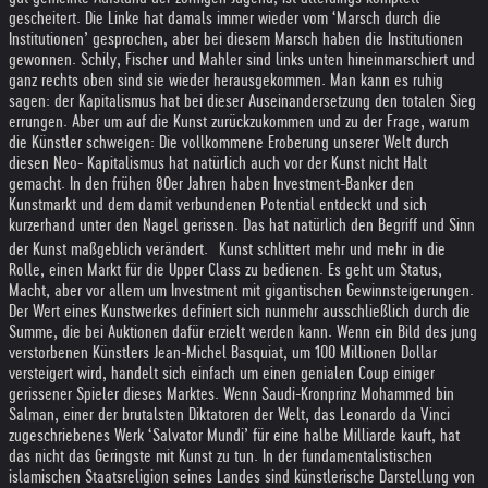
gescheitert. Die Linke hat damals immer wieder vom ‘Marsch durch die
Institutionen’ gesprochen, aber bei diesem Marsch haben die Institutionen
gewonnen. Schily, Fischer und Mahler sind links unten hineinmarschiert und
ganz rechts oben sind sie wieder herausgekommen. Man kann es ruhig
sagen: der Kapitalismus hat bei dieser Auseinandersetzung den totalen Sieg
errungen. Aber um auf die Kunst zurückzukommen und zu der Frage, warum
die Künstler schweigen: Die vollkommene Eroberung unserer Welt durch
diesen Neo- Kapitalismus hat natürlich auch vor der Kunst nicht Halt
gemacht. In den frühen 80er Jahren haben Investment-Banker den
Kunstmarkt und dem damit verbundenen Potential entdeckt und sich
kurzerhand unter den Nagel gerissen. Das hat natürlich den Begriff und Sinn
der Kunst maßgeblich verändert. Kunst schlittert mehr und mehr in die
Rolle, einen Markt für die Upper Class zu bedienen. Es geht um Status,
Macht, aber vor allem um Investment mit gigantischen Gewinnsteigerungen.
Der Wert eines Kunstwerkes definiert sich nunmehr ausschließlich durch die
Summe, die bei Auktionen dafür erzielt werden kann. Wenn ein Bild des jung
verstorbenen Künstlers Jean-Michel Basquiat, um 100 Millionen Dollar
versteigert wird, handelt sich einfach um einen genialen Coup einiger
gerissener Spieler dieses Marktes. Wenn Saudi-Kronprinz Mohammed bin
Salman, einer der brutalsten Diktatoren der Welt, das Leonardo da Vinci
zugeschriebenes Werk ‘Salvator Mundi’ für eine halbe Milliarde kauft, hat
das nicht das Geringste mit Kunst zu tun. In der fundamentalistischen
islamischen Staatsreligion seines Landes sind künstlerische Darstellung von