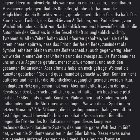
eigene Ideen zu entwickeln. Als wäre man in einer riesigen, unsichtbaren
Maschinerie gefangen. Und als Künstler, glaube ich, hat man die
Möglichkeit, da ein Korrektiv zu sein, gerade innerhalb der Gesellschaft. Das
Korrektiv zur Freiheit, das Korrektiv zum Auflehnen, zum Protestieren, zum
Wachrütteln oder schlicht zum Nachdenklich werden.
Helnwein
Deshalb ist die
Autonomie des Künstlers in jeder Gesellschaft so unglaublich wichtig.
Tyrannen zu allen Zeiten haben sich Hofnarren gehalten, weil sie tief in
ihrem Inneren spürten, dass das Prinzip der freien Rede, zumindest als
Symbol, erhalten bleiben musste.
Reifenscheid
Ja, auch gegenwärtig leben
wir wieder in einer Zeit der Unfreiheit und des Zwiespalts. Die Pandemie hat
uns an viele Abgründe geführt, menschlich, emotional und auch den
gesamten Kultursektor. Aber oftmals habe ich mich gefragt: Wo sind die
Künstler geblieben? Sie sind quasi mundtot gemacht worden: Konnten nicht
auftreten und nicht für die Öffentlichkeit zugänglich gemacht werden. Klar,
im digitalen Netz ging schon mal was. Aber mir fehlte trotzdem der gute
Revoluzzer-Geist, der sich deutlicher gewehrt hätte – ich beschwöre jetzt
mal die 1968er – als gerade Künstler, Philosophen und Studenten sich
aufbäumten und alte Strukturen zerschlugen. Wo war dieser Spirit in den
letzten Monaten? Alle Aktionen, die ich wahrgenommen habe, verhallten
fast folgenlos….
Helnwein
Der letzte ernsthafte Versuch einer Rebellion
gegen die Diktatur des Kapitalismus - gegen dieses komplexe
technokratisch-militarisierte System, das nun die ganze Welt fest im Griff
hat, waren die Studentenrevolten in den 60er Jahren. Dieser etwas naive,
gut gemeinte Aufstand der zornigen Jugend, ist allerdings komplett