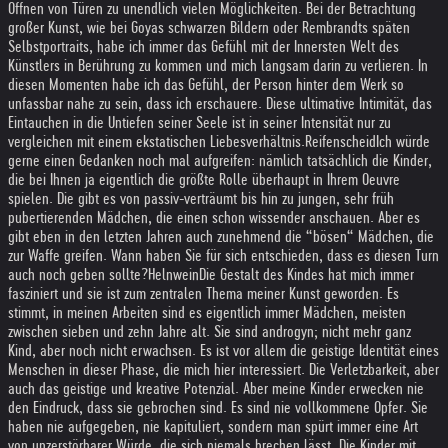
Öffnen von Türen zu unendlich vielen Möglichkeiten. Bei der Betrachtung
großer Kunst, wie bei Goyas schwarzen Bildern oder Rembrandts späten
Selbstportraits, habe ich immer das Gefühl mit der Innersten Welt des
Künstlers in Berührung zu kommen und mich langsam darin zu verlieren. In
diesen Momenten habe ich das Gefühl, der Person hinter dem Werk so
unfassbar nahe zu sein, dass ich erschauere. Diese ultimative Intimität, das
Eintauchen in die Untiefen seiner Seele ist in seiner Intensität nur zu
vergleichen mit einem ekstatischen Liebesverhältnis.
Reifenscheid
Ich würde
gerne einen Gedanken noch mal aufgreifen: nämlich tatsächlich die Kinder,
die bei Ihnen ja eigentlich die größte Rolle überhaupt in Ihrem Oeuvre
spielen. Die gibt es von passiv-verträumt bis hin zu jungen, sehr früh
pubertierenden Mädchen, die einen schon wissender anschauen. Aber es
gibt eben in den letzten Jahren auch zunehmend die “bösen“ Mädchen, die
zur Waffe greifen. Wann haben Sie für sich entschieden, dass es diesen Turn
auch noch geben sollte?
Helnwein
Die Gestalt des Kindes hat mich immer
fasziniert und sie ist zum zentralen Thema meiner Kunst geworden. Es
stimmt, in meinen Arbeiten sind es eigentlich immer Mädchen, meisten
zwischen sieben und zehn Jahre alt. Sie sind androgyn; nicht mehr ganz
Kind, aber noch nicht erwachsen. Es ist vor allem die geistige Identität eines
Menschen in dieser Phase, die mich hier interessiert. Die Verletzbarkeit, aber
auch das geistige und kreative Potenzial. Aber meine Kinder erwecken nie
den Eindruck, dass sie gebrochen sind. Es sind nie vollkommene Opfer. Sie
haben nie aufgegeben, nie kapituliert, sondern man spürt immer eine Art
von unzerstörbarer Würde, die sich niemals brechen lässt. Die Kinder mit