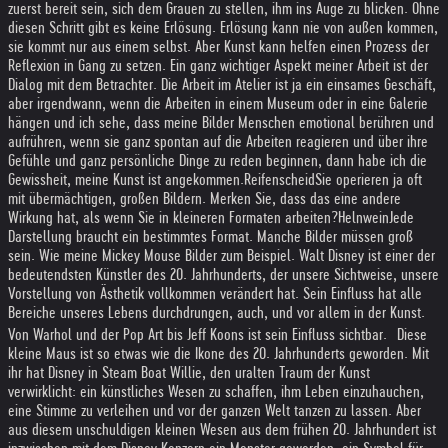
zuerst bereit sein, sich dem Grauen zu stellen, ihm ins Auge zu blicken. Ohne
diesen Schritt gibt es keine Erlösung. Erlösung kann nie von außen kommen,
sie kommt nur aus einem selbst. Aber Kunst kann helfen einen Prozess der
Reflexion in Gang zu setzen. Ein ganz wichtiger Aspekt meiner Arbeit ist der
Dialog mit dem Betrachter. Die Arbeit im Atelier ist ja ein einsames Geschäft,
aber irgendwann, wenn die Arbeiten in einem Museum oder in eine Galerie
hängen und ich sehe, dass meine Bilder Menschen emotional berühren und
aufrühren, wenn sie ganz spontan auf die Arbeiten reagieren und über ihre
Gefühle und ganz persönliche Dinge zu reden beginnen, dann habe ich die
Gewissheit, meine Kunst ist angekommen.
Reifenscheid
Sie operieren ja oft
mit übermächtigen, großen Bildern. Merken Sie, dass das eine andere
Wirkung hat, als wenn Sie in kleineren Formaten arbeiten?
Helnwein
Jede
Darstellung braucht ein bestimmtes Format. Manche Bilder müssen groß
sein. Wie meine Mickey Mouse Bilder zum Beispiel. Walt Disney ist einer der
bedeutendsten Künstler des 20. Jahrhunderts, der unsere Sichtweise, unsere
Vorstellung von Ästhetik vollkommen verändert hat. Sein Einfluss hat alle
Bereiche unseres Lebens durchdrungen, auch, und vor allem in der Kunst.
Von Warhol und der Pop Art bis Jeff Koons ist sein Einfluss sichtbar. Diese
kleine Maus ist so etwas wie die Ikone des 20. Jahrhunderts geworden. Mit
ihr hat Disney in Steam Boat Willie, den uralten Traum der Kunst
verwirklicht: ein künstliches Wesen zu schaffen, ihm Leben einzuhauchen,
eine Stimme zu verleihen und vor der ganzen Welt tanzen zu lassen. Aber
aus diesem unschuldigen kleinen Wesen aus dem frühen 20. Jahrhundert ist