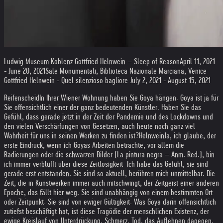
Ludwig Museum Koblenz Gottfried Helnwein – Sleep of ReasonApril 11, 2021
- June 20, 2021
Sale Monumentali, Biblioteca Nazionale Marciana, Venice
Gottfried Helnwein - Quel silenzioso bagliore July 2, 2021 - August 15, 2021
Reifenscheid
In Ihrer Wiener Wohnung haben Sie Goya hängen. Goya ist ja für
Sie offensichtlich einer der ganz bedeutenden Künstler. Haben Sie das
Gefühl, dass gerade jetzt in der Zeit der Pandemie und des Lockdowns und
den vielen Verschärfungen von Gesetzen, auch heute noch ganz viel
Wahrheit für uns in seinen Werken zu finden ist?
Helnwein
Ja, ich glaube, der
erste Eindruck, wenn ich Goyas Arbeiten betrachte, vor allem die
Radierungen oder die schwarzen Bilder (La pintura negra – Anm. Red.), bin
ich immer verblüfft über diese Zeitlosigkeit. Ich habe das Gefühl, sie sind
gerade erst entstanden. Sie sind so aktuell, berühren mich unmittelbar. Die
Zeit, die in Kunstwerken immer auch mitschwingt, der Zeitgeist einer anderen
Epoche, das fällt hier weg. Sie sind unabhängig von einem bestimmten Ort
oder Zeitpunkt. Sie sind von ewiger Gültigkeit. Was Goya darin offensichtlich
zutiefst beschäftigt hat, ist diese Tragödie der menschlichen Existenz, der
ewige Kreislauf von Unterdrückung, Schmerz, Tod, das Auflehnen dagegen,