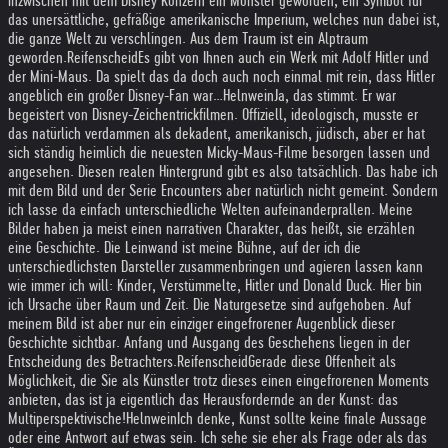
inzwischen mit dem Disney Konzern ein Monster geworden, ein Symbol für
das unersättliche, gefräßige amerikanische Imperium, welches nun dabei ist,
die ganze Welt zu verschlingen. Aus dem Traum ist ein Alptraum
geworden.
Reifenscheid
Es gibt von Ihnen auch ein Werk mit Adolf Hitler und
der Mini-Maus. Da spielt das da doch auch noch einmal mit rein, dass Hitler
angeblich ein großer Disney-Fan war…
Helnwein
Ja, das stimmt. Er war
begeistert von Disney-Zeichentrickfilmen. Offiziell, ideologisch, musste er
das natürlich verdammen als dekadent, amerikanisch, jüdisch, aber er hat
sich ständig heimlich die neuesten Micky-Maus-Filme besorgen lassen und
angesehen. Diesen realen Hintergrund gibt es also tatsächlich. Das habe ich
mit dem Bild und der Serie Encounters aber natürlich nicht gemeint. Sondern
ich lasse da einfach unterschiedliche Welten aufeinanderprallen. Meine
Bilder haben ja meist einen narrativen Charakter, das heißt, sie erzählen
eine Geschichte. Die Leinwand ist meine Bühne, auf der ich die
unterschiedlichsten Darsteller zusammenbringen und agieren lassen kann
wie immer ich will: Kinder, Verstümmelte, Hitler und Donald Duck. Hier bin
ich Ursache über Raum und Zeit. Die Naturgesetze sind aufgehoben. Auf
meinem Bild ist aber nur ein einziger eingefrorener Augenblick dieser
Geschichte sichtbar. Anfang und Ausgang des Geschehens liegen in der
Entscheidung des Betrachters.
Reifenscheid
Gerade diese Offenheit als
Möglichkeit, die Sie als Künstler trotz dieses einen eingefrorenen Moments
anbieten, das ist ja eigentlich das Herausfordernde an der Kunst: das
Multiperspektivische!
Helnwein
Ich denke, Kunst sollte keine finale Aussage
oder eine Antwort auf etwas sein. Ich sehe sie eher als Frage oder als das