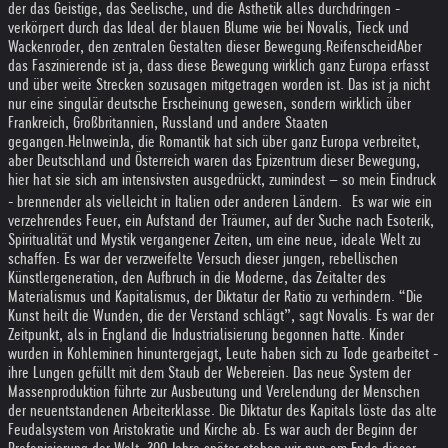
der das Geistige, das Seelische, und die Ästhetik alles durchdringen -
verkörpert durch das Ideal der blauen Blume wie bei Novalis, Tieck und
Wackenroder, den zentralen Gestalten dieser Bewegung.
Reifenscheid
Aber
das Faszinierende ist ja, dass diese Bewegung wirklich ganz Europa erfasst
und über weite Strecken sozusagen mitgetragen worden ist. Das ist ja nicht
nur eine singulär deutsche Erscheinung gewesen, sondern wirklich über
Frankreich, Großbritannien, Russland und andere Staaten
gegangen.
Helnwein
Ja, die Romantik hat sich über ganz Europa verbreitet,
aber Deutschland und Österreich waren das Epizentrum dieser Bewegung,
hier hat sie sich am intensivsten ausgedrückt, zumindest – so mein Eindruck
- brennender als vielleicht in Italien oder anderen Ländern. Es war wie ein
verzehrendes Feuer, ein Aufstand der Träumer, auf der Suche nach Esoterik,
Spiritualität und Mystik vergangener Zeiten, um eine neue, ideale Welt zu
schaffen. Es war der verzweifelte Versuch dieser jungen, rebellischen
Künstlergeneration, den Aufbruch in die Moderne, das Zeitalter des
Materialismus und Kapitalismus, der Diktatur der Ratio zu verhindern. “Die
Kunst heilt die Wunden, die der Verstand schlägt”, sagt Novalis. Es war der
Zeitpunkt, als in England die Industrialisierung begonnen hatte. Kinder
wurden in Kohleminen hinuntergejagt, Leute haben sich zu Tode gearbeitet -
ihre Lungen gefüllt mit dem Staub der Webereien. Das neue System der
Massenproduktion führte zur Ausbeutung und Verelendung der Menschen
der neuentstandenen Arbeiterklasse. Die Diktatur des Kapitals löste das alte
Feudalsystem von Aristokratie und Kirche ab. Es war auch der Beginn der