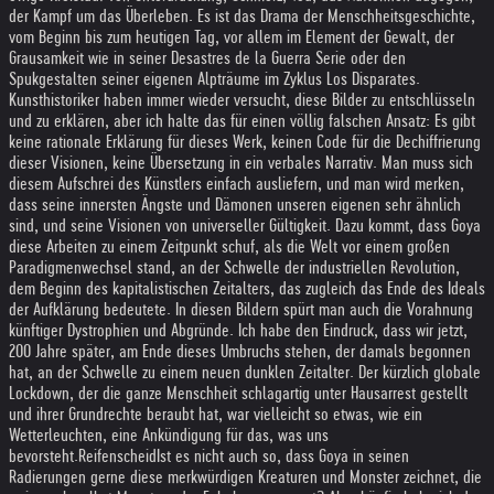
der Kampf um das Überleben. Es ist das Drama der Menschheitsgeschichte,
vom Beginn bis zum heutigen Tag, vor allem im Element der Gewalt, der
Grausamkeit wie in seiner Desastres de la Guerra Serie oder den
Spukgestalten seiner eigenen Alpträume im Zyklus Los Disparates.
Kunsthistoriker haben immer wieder versucht, diese Bilder zu entschlüsseln
und zu erklären, aber ich halte das für einen völlig falschen Ansatz: Es gibt
keine rationale Erklärung für dieses Werk, keinen Code für die Dechiffrierung
dieser Visionen, keine Übersetzung in ein verbales Narrativ. Man muss sich
diesem Aufschrei des Künstlers einfach ausliefern, und man wird merken,
dass seine innersten Ängste und Dämonen unseren eigenen sehr ähnlich
sind, und seine Visionen von universeller Gültigkeit. Dazu kommt, dass Goya
diese Arbeiten zu einem Zeitpunkt schuf, als die Welt vor einem großen
Paradigmenwechsel stand, an der Schwelle der industriellen Revolution,
dem Beginn des kapitalistischen Zeitalters, das zugleich das Ende des Ideals
der Aufklärung bedeutete. In diesen Bildern spürt man auch die Vorahnung
künftiger Dystrophien und Abgründe. Ich habe den Eindruck, dass wir jetzt,
200 Jahre später, am Ende dieses Umbruchs stehen, der damals begonnen
hat, an der Schwelle zu einem neuen dunklen Zeitalter. Der kürzlich globale
Lockdown, der die ganze Menschheit schlagartig unter Hausarrest gestellt
und ihrer Grundrechte beraubt hat, war vielleicht so etwas, wie ein
Wetterleuchten, eine Ankündigung für das, was uns
bevorsteht.
Reifenscheid
Ist es nicht auch so, dass Goya in seinen
Radierungen gerne diese merkwürdigen Kreaturen und Monster zeichnet, die