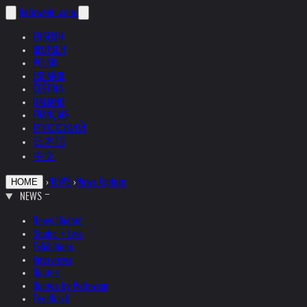
helnwein
.com
ENGLISH
DEUTSCH
POLSKI
ESPAÑOL
ČEŠTINA
ITALIANO
FRANÇAIS
РУССКИЙ
日本語
中文
›
NEWS
›
News Update
HOME
NEWS
News Update
Studio + Live
Exhibitions
Interviews
Quotes
Quotes by Helnwein
Feedback