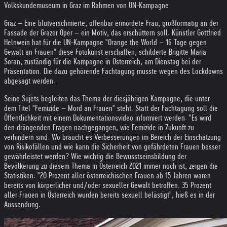
Volkskundemuseum in Graz im Rahmen von UN-Kampagne
Graz – Eine blutverschmierte, offenbar ermordete Frau, großformatig an der
Fassade der Grazer Oper – ein Motiv, das erschüttern soll. Künstler Gottfried
Helnwein hat für die UN-Kampagne "Orange the World – 16 Tage gegen
Gewalt an Frauen" diese Fotokunst erschaffen, schilderte Brigitte Maria
Soran, zuständig für die Kampagne in Österreich, am Dienstag bei der
Präsentation. Die dazu gehörende Fachtagung musste wegen des Lockdowns
abgesagt werden.
Seine Sujets begleiten das Thema der diesjährigen Kampagne, die unter
dem Titel "Femizide – Mord an Frauen" steht. Statt der Fachtagung soll die
Öffentlichkeit mit einem Dokumentationsvideo informiert werden. "Es wird
den drängenden Fragen nachgegangen, wie Femizide in Zukunft zu
verhindern sind. Wo braucht es Verbesserungen im Bereich der Einschätzung
von Risikofällen und wie kann die Sicherheit von gefährdeten Frauen besser
gewährleistet werden? Wie wichtig die Bewusstseinsbildung der
Bevölkerung zu diesem Thema in Österreich 2021 immer noch ist, zeigen die
Statistiken: "20 Prozent aller österreichischen Frauen ab 15 Jahren waren
bereits von körperlicher und/oder sexueller Gewalt betroffen. 35 Prozent
aller Frauen in Österreich wurden bereits sexuell belästigt", hieß es in der
Aussendung.