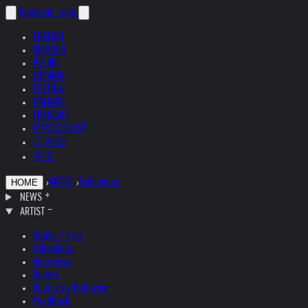
helnwein
.com
ENGLISH
DEUTSCH
POLSKI
ESPAÑOL
ČEŠTINA
ITALIANO
FRANÇAIS
РУССКИЙ
日本語
中文
›
ARTIST
›
Exhibitions
HOME
NEWS
ARTIST
Studio + Live
Exhibitions
Interviews
Quotes
Quotes by Helnwein
Feedback