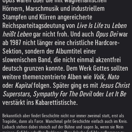
Opus waren über die mit wagnerianischen
Hörnern, Marschmusik und industriellem
Stampfen und Klirren angereicherte
Reichsparteitagsdeutung von
Live Is Life
zu
Leben
heißt Leben
gar nicht froh. Und auch
Opus Dei
war
ab 1987 nicht länger eine christliche Hardcore-
Sektion, sondern der Albumtitel einer
slowenischen Band, die nicht einmal akzentfrei
deutsch grunzen konnte. Dem Werk Gottes sollten
weitere themenzentrierte Alben wie
Volk, Nato
oder
Kapital
folgen. Später ging es mit
Jesus Christ
Superstars, Sympathy For The Devil
oder
Let It Be
verstärkt ins Kabarettistische.
Bekanntlich aber findet Geschichte nicht nur immer zweimal statt, erst als
Tragödie, dann als Farce. Manchmal geht Geschichte einfach auch im Kreis.
Laibach stehen dabei stoisch auf der Bühne und sagen Ja, wenn sie Nein