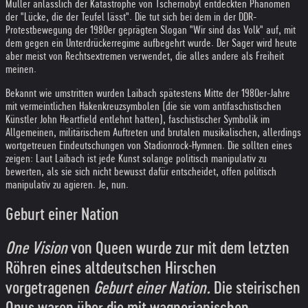
Müller anlässlich der Katastrophe von Tschernobyl entdeckten Phänomen
der "Lücke, die der Teufel lässt". Die tut sich bei dem in der DDR-
Protestbewegung der 1980er geprägten Slogan "Wir sind das Volk" auf, mit
dem gegen ein Unterdrückerregime aufbegehrt wurde. Der Sager wird heute
aber meist von Rechtsextremen verwendet, die alles andere als Freiheit
meinen.
Bekannt wie umstritten wurden Laibach spätestens Mitte der 1980er-Jahre
mit vermeintlichen Hakenkreuzsymbolen (die sie vom antifaschistischen
Künstler John Heartfield entlehnt hatten), faschistischer Symbolik im
Allgemeinen, militärischem Auftreten und brutalen musikalischen, allerdings
wortgetreuen Eindeutschungen von Stadionrock-Hymnen. Die sollten eines
zeigen: Laut Laibach ist jede Kunst solange politisch manipulativ zu
bewerten, als sie sich nicht bewusst dafür entscheidet, offen politisch
manipulativ zu agieren. Je, nun.
Geburt einer Nation
One Vision
von Queen wurde zur mit dem letzten
Röhren eines altdeutschen Hirschen
vorgetragenen
Geburt einer Nation.
Die steirischen