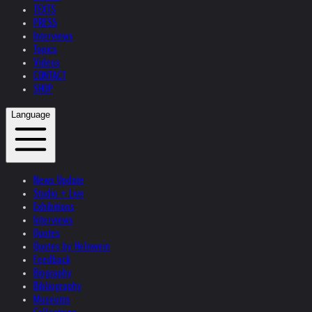
TEXTS
PRESS
Interviews
Topics
Videos
CONTACT
SHOP
Language
News Update
Studio + Live
Exhibitions
Interviews
Quotes
Quotes by Helnwein
Feedback
Biography
Bibliography
Museums