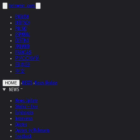
helnwein
.com
ENGLISH
DEUTSCH
POLSKI
ESPAÑOL
ČEŠTINA
ITALIANO
FRANÇAIS
РУССКИЙ
日本語
中文
›
NEWS
›
News Update
HOME
NEWS
News Update
Studio + Live
Exhibitions
Interviews
Quotes
Quotes by Helnwein
Feedback