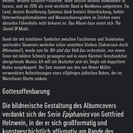
meinen. Gefühle schaffen Probleme. Ohne falsche Gefühle aufkommen zu
lassen, sind sie 2016 als erste westliche Band in Nordkorea aufgetreten. Ein
Land, dessen Bevölkerung Zynismus dank brutaler Unterdrückung, hohler
Unterwerfungsformalismen und Massenchoreografien im Zeichen eines
absurden Führerkults nicht bekannt ist. Das Album dazu nennt sich
The
Sound Of Music.
Damit die mit totalitären Symbolen zwischen Faschismus und Sozialismus
spielenden Slowenen weiterhin schön umstritten bleiben (Subversion durch
Affirmation!), wurde nun für
Wir sind das Volk
das orchestrale, von einem
Tenor mit mildem Schmelz gesungene und in einen Kärntner Grenzlandchor
übergehende Mantra
Ich will ein Deutscher sein
als Single mit doppeltem
Boden ausgekoppelt. Der Satz stammt aus den von Heiner Müller
verwendeten Aufzeichnungen eines elfjährigen jüdischen Buben, der im
Warschauer Ghetto umkam.
Gottesoffenbarung
Die bildnerische Gestaltung des Albumcovers
verdankt sich der Serie
Epiphanies
von Gottfried
Helnwein, in der er sich großformatig und
kunstgeschichtlich affirmativ am Rande des