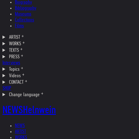
Biography
Bibliography
Museums
Collections
Films
ARTIST
WORKS
TEXTS
PRESS
Interviews
Topics
Videos
CONTACT
SHOP
Change language
NEWS
Helnwein
NEWS
ARTIST
WORKS