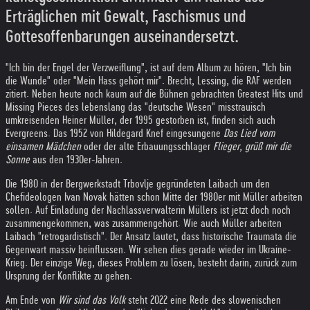
Erträglichen mit Gewalt, Faschismus und
Gottesoffenbarungen auseinandersetzt.
"Ich bin der Engel der Verzweiflung", ist auf dem Album zu hören, "Ich bin
die Wunde" oder "Mein Hass gehört mir". Brecht, Lessing, die RAF werden
zitiert. Neben heute noch kaum auf die Bühnen gebrachten Greatest Hits und
Missing Pieces des lebenslang das "deutsche Wesen" misstrauisch
umkreisenden Heiner Müller, der 1995 gestorben ist, finden sich auch
Evergreens. Das 1952 von Hildegard Knef eingesungene
Das Lied vom
einsamen Mädchen
oder der alte Erbauungsschlager
Flieger, grüß mir die
Sonne
aus den 1930er-Jahren.
Die 1980 in der Bergwerkstadt Trbovlje gegründeten Laibach um den
Chefideologen Ivan Novak hätten schon Mitte der 1980er mit Müller arbeiten
sollen. Auf Einladung der Nachlassverwalterin Müllers ist jetzt doch noch
zusammengekommen, was zusammengehört. Wie auch Müller arbeiten
Laibach "retrogardistisch". Der Ansatz lautet, dass historische Traumata die
Gegenwart massiv beinflussen. Wir sehen dies gerade wieder im Ukraine-
Krieg. Der einzige Weg, dieses Problem zu lösen, besteht darin, zurück zum
Ursprung der Konflikte zu gehen.
Am Ende von
Wir sind das Volk
steht 2022 eine Rede des slowenischen