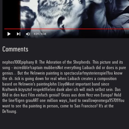
Comments
nephos100
Epiphany II: The Adoration of the Shepherds. This picture and its
song - incredible!
captain mubbers
Not everything Laibach did or does is pure
genius... But the Helnwein painting is spectacular!
mysterienspiel
You know
the sh..tick is going down for real when Laibach creates a composition
based on Helnwein's painting
John Lloyd
Most important band since
Kraftwerk.
krzysztof respekt
Vielen dank aber ich will mich selbst sein. Das
Bild in den kurz Film einfach genial! Gruss aus dem Herz von Europa! Hold
the line!
Eigen grau
ART one million ways_hard to swallow
jeomega95709
You
want to see tha painting in person, come to San Francisco! It's at the
DeYoung.