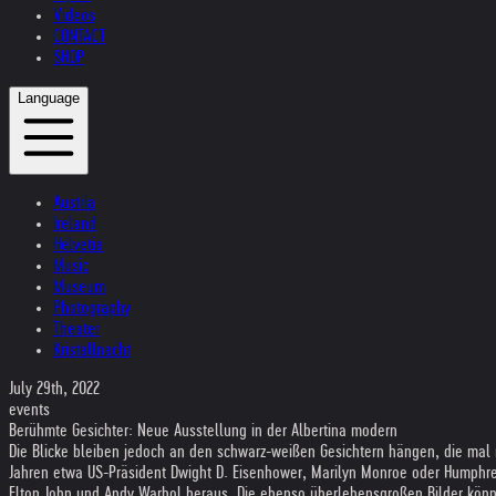
Videos
CONTACT
SHOP
Language
Austria
Ireland
Helvetia
Music
Museum
Photography
Theater
Kristallnacht
July 29th, 2022
events
Berühmte Gesichter: Neue Ausstellung in der Albertina modern
Die Blicke bleiben jedoch an den schwarz-weißen Gesichtern hängen, die mal
Jahren etwa US-Präsident Dwight D. Eisenhower, Marilyn Monroe oder Humphrey
Elton John und Andy Warhol heraus. Die ebenso überlebensgroßen Bilder könn