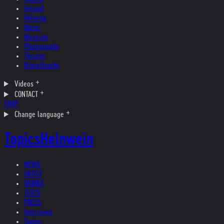
Ireland
Helvetia
Music
Museum
Photography
Theater
Kristallnacht
Videos
CONTACT
SHOP
Change language
Topics
Helnwein
NEWS
ARTIST
WORKS
TEXTS
PRESS
Interviews
Topics