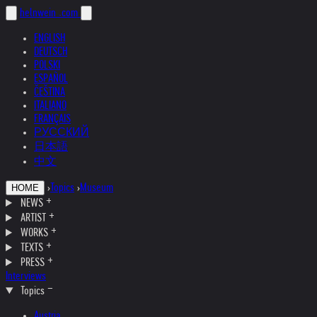
helnwein
.com
ENGLISH
DEUTSCH
POLSKI
ESPAÑOL
ČEŠTINA
ITALIANO
FRANÇAIS
РУССКИЙ
日本語
中文
›
Topics
›
Museum
HOME
NEWS
ARTIST
WORKS
TEXTS
PRESS
Interviews
Topics
Austria