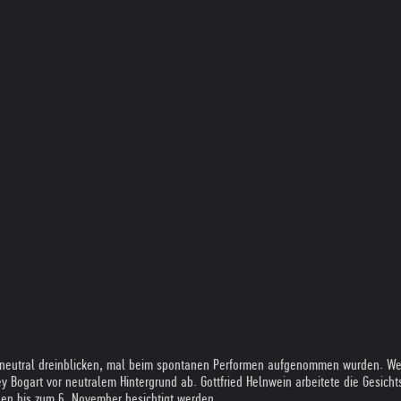
 neutral dreinblicken, mal beim spontanen Performen aufgenommen wurden. Werb
 Bogart vor neutralem Hintergrund ab. Gottfried Helnwein arbeitete die Gesich
en bis zum 6. November besichtigt werden.