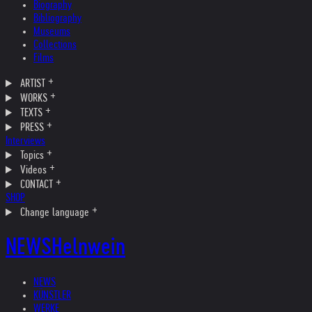
Biography
Bibliography
Museums
Collections
Films
ARTIST
WORKS
TEXTS
PRESS
Interviews
Topics
Videos
CONTACT
SHOP
Change language
NEWS
Helnwein
NEWS
KÜNSTLER
WERKE