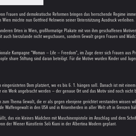
von Frauen und demokratische Reformen bringen das herrschende Regime immer m
In Wien möchte nun Gottfried Helnwein seiner Unterstützung Ausdruck verleihen.
anderen Orten in Wien, großformatige Plakate mit von ihm geschaffenen Motiven
chkeit auch hierzulande nicht wegschauen, sondern Gewalt gegen Frauen und Mädc
ernationale Kampagne "Woman – Life – Freedom", im Zuge derer sich Frauen aus P
le share Stiftung sind daran beteiligt. Für die Motive wurden Kinder und Jugen
eingerüsteten Dom platziert, wo es bis 6. 1. hängen soll. Danach ist mit einem 
r ein Werk angebracht werden – der genaue Ort und das Motiv sind noch nicht 
 zum Thema Gewalt, die er als gegen ebenjene gerichtet verstanden wissen will, 
nde Waffengewalt in den USA und in Krisenherden in aller Welt oft in Grenzen häl
üllt, das ein kleines Mädchen mit Maschinenpistole im Anschlag und dem Schriftz
von der Wiener Künstlerin Soli Kiani in der Albertina Modern geplant.