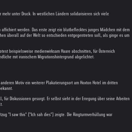
ehr unter Druck. In westlichen Ländern solidarisieren sich viele
 affichiert werden. Das erste zeigt ein blutbeflecktes junges Mädchen mit dem
hen überall auf der Welt so entschieden entgegentreten soll, als ginge es um
rotest beispielsweise medienwirksam Haare abschnitten, für Österreich
dliche mit iranischem Migrationshintergrund abgelichtet.
anderen Motiv ein weiterer Plakatierungsort am Hoxton Hotel im dritten
bekannt.
für Diskussionen gesorgt. Er selbst sieht in der Erregung über seine Arbeiten
t.
ug "I saw this" ("Ich sah dies") zeigte. Die Ringturmverhüllung war