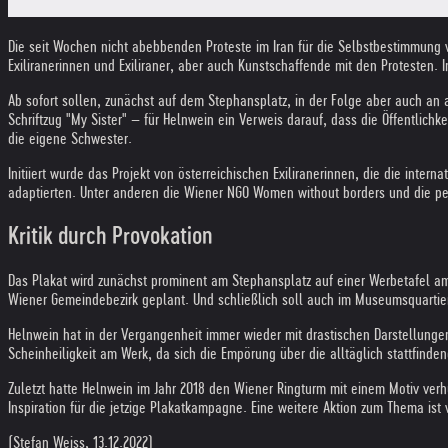
Die seit Wochen nicht abebbenden Proteste im Iran für die Selbstbestimmung 
Exiliranerinnen und Exiliraner, aber auch Kunstschaffende mit den Protesten. 
Ab sofort sollen, zunächst auf dem Stephansplatz, in der Folge aber auch an 
Schriftzug "My Sister" – für Helnwein ein Verweis darauf, dass die Öffentli
die eigene Schwester.
Initiiert wurde das Projekt von österreichischen Exiliranerinnen, die die int
adaptierten. Unter anderen die Wiener NGO Women without borders und die peop
Kritik durch Provokation
Das Plakat wird zunächst prominent am Stephansplatz auf einer Werbetafel am 
Wiener Gemeindebezirk geplant. Und schließlich soll auch im Museumsquartie
Helnwein hat in der Vergangenheit immer wieder mit drastischen Darstellungen
Scheinheiligkeit am Werk, da sich die Empörung über die alltäglich stattfinde
Zuletzt hatte Helnwein im Jahr 2018 den Wiener Ringturm mit einem Motiv verh
Inspiration für die jetzige Plakatkampagne. Eine weitere Aktion zum Thema ist 
(Stefan Weiss, 13.12.2022)