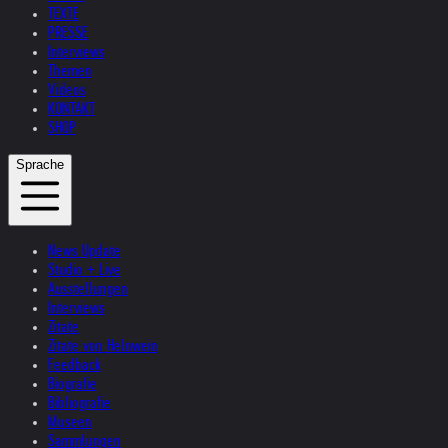
TEXTE
PRESSE
Interviews
Themen
Videos
KONTAKT
SHOP
Sprache
News Update
Studio + Live
Ausstellungen
Interviews
Zitate
Zitate von Helnwein
Feedback
Biografie
Bibliografie
Museen
Sammlungen