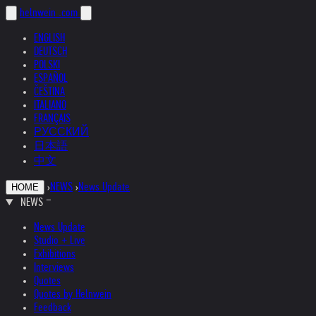
helnwein
.com
ENGLISH
DEUTSCH
POLSKI
ESPAÑOL
ČEŠTINA
ITALIANO
FRANÇAIS
РУССКИЙ
日本語
中文
›
NEWS
›
News Update
HOME
NEWS
News Update
Studio + Live
Exhibitions
Interviews
Quotes
Quotes by Helnwein
Feedback