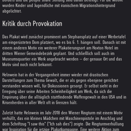
wurden Kinder und Jugendliche mit iranischem Migrationshintergrund
abgelichtet.
Kritik durch Provokation
Das Plakat wird zunächst prominent am Stephansplatz auf einer Werbetafel
am eingerüsteten Dom platziert, wo es bis 6. 1. hängen soll. Danach ist mit
einem anderen Motiv ein weiterer Plakatierungsort am Hoxton Hotel im
dritten Wiener Gemeindebezirk geplant. Und schließlich soll auch im
Museumsquartier ein Werk angebracht werden – der genaue Ort und das
Motiv sind noch nicht bekannt.
Helnwein hat in der Vergangenheit immer wieder mit drastischen
Darstellungen zum Thema Gewalt, die er als gegen ebenjene gerichtet
verstanden wissen will, für Diskussionen gesorgt. Er selbst sieht in der
Erregung über seine Arbeiten Scheinheiligkeit am Werk, da sich die
Empörung über die alltäglich stattfindende Waffengewalt in den USA und in
Krisenherden in aller Welt oft in Grenzen hält.
Zuletzt hatte Helnwein im Jahr 2018 den Wiener Ringturm mit einem Motiv
verhüllt, das ein kleines Mädchen mit Maschinenpistole im Anschlag und
dem Schriftzug "I saw this" ("Ich sah dies") zeigte. Die Ringturmverhüllung
war Inspiration für die jetzige Plakatkampagne. Eine weitere Aktion zum