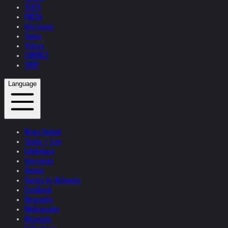
TEXTS
PRESS
Interviews
Topics
Videos
CONTACT
SHOP
Language
News Update
Studio + Live
Exhibitions
Interviews
Quotes
Quotes by Helnwein
Feedback
Biography
Bibliography
Museums