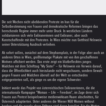
Die seit Wochen nicht abebbenden Proteste im Iran für die
Selbstbestimmung von Frauen und demokratische Reformen bringen das
herrschende Regime immer mehr unter Druck. In westlichen Ländern
solidarisieren sich viele Exiliranerinnen und Exiliraner, aber auch
Kunstschaffende mit den Protesten. In Wien möchte nun Gottfried Helnwein
seiner Unterstützung Ausdruck verleihen.
Ab sofort sollen, zunächst auf dem Stephansplatz, in der Folge aber auch an
anderen Orten in Wien, großformatige Plakate mit von ihm geschaffenen
Motiven affichiert werden. Das erste zeigt ein blutbeflecktes junges
Mädchen mit dem Schriftzug "My Sister" – für Helnwein ein Verweis darauf,
dass die Öffentlichkeit auch hierzulande nicht wegschauen, sondern Gewalt
gegen Frauen und Mädchen überall auf der Welt so entschieden
entgegentreten soll, als ginge es um die eigene Schwester.
Initiiert wurde das Projekt von österreichischen Exiliranerinnen, die die
internationale Kampagne "Woman – Life – Freedom", im Zuge derer sich
Frauen aus Protest beispielsweise medienwirksam Haare abschnitten, für
Österreich adaptierten. Unter anderen die Wiener NGO Women without
borders und die people share Stiftung sind daran beteiligt. Für die Motive