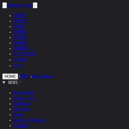
helnwein
.com
ENGLISH
DEUTSCH
POLSKI
ESPAÑOL
ČEŠTINA
ITALIANO
FRANÇAIS
РУССКИЙ
日本語
中文
›
NEWS
›
News Update
HOME
NEWS
News Update
Studio + Live
Exhibitions
Interviews
Quotes
Quotes by Helnwein
Feedback