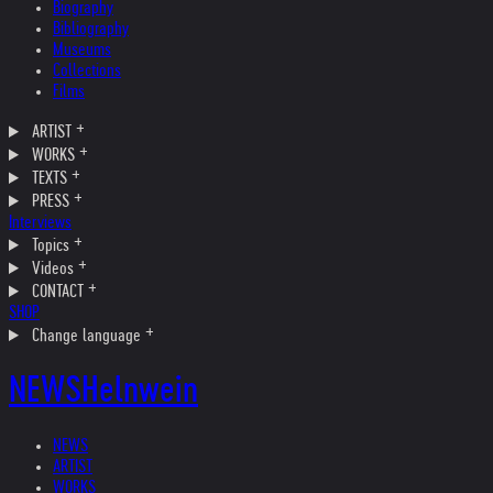
Biography
Bibliography
Museums
Collections
Films
ARTIST
WORKS
TEXTS
PRESS
Interviews
Topics
Videos
CONTACT
SHOP
Change language
NEWS
Helnwein
NEWS
ARTIST
WORKS