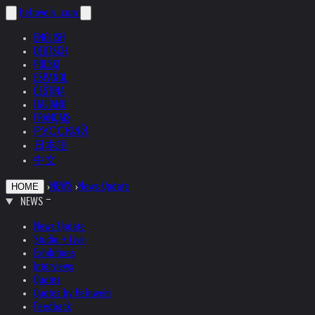
helnwein
.com
ENGLISH
DEUTSCH
POLSKI
ESPAÑOL
ČEŠTINA
ITALIANO
FRANÇAIS
РУССКИЙ
日本語
中文
›
NEWS
›
News Update
HOME
NEWS
News Update
Studio + Live
Exhibitions
Interviews
Quotes
Quotes by Helnwein
Feedback