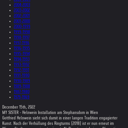
2004-2003
2003-2002
2002-2001
2001-2000
2000-1999
1999-1998
1998-1997
1997-1996
1996-1995
1995-1994
1994-1993
1993-1992
1992-1991
1991-1990
1990-1989
1989-1988
1987-1980
1979-1969
December 15th, 2022
MY SISTER - Helnwein Installation am Stephansdom in Wien
Gottfried Helnwein sieht sich damit in einer langen Tradition engagierter
Kunst. Nach der Verhüllung des Ringturms (2018) ist er nun erneut im