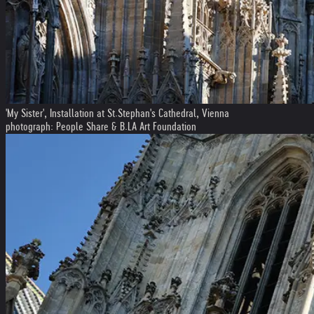
'My Sister', Installation at St.Stephan's Cathedral, Vienna
photograph: People Share & B.LA Art Foundation