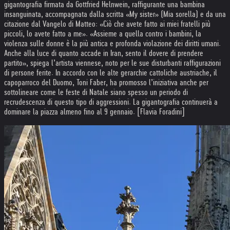
gigantografia firmata da Gottfried Helnwein, raffigurante una bambina
insanguinata, accompagnata dalla scritta «My sister» (Mia sorella) e da una
citazione dal Vangelo di Matteo: «Ciò che avete fatto ai miei fratelli più
piccoli, lo avete fatto a me». «Assieme a quella contro i bambini, la
violenza sulle donne è la più antica e profonda violazione dei diritti umani.
Anche alla luce di quanto accade in Iran, sento il dovere di prendere
partito», spiega l’artista viennese, noto per le sue disturbanti raffigurazioni
di persone ferite. In accordo con le alte gerarchie cattoliche austriache, il
capoparroco del Duomo, Toni Faber, ha promosso l’iniziativa anche per
sottolineare come le feste di Natale siano spesso un periodo di
recrudescenza di questo tipo di aggressioni. La gigantografia continuerà a
dominare la piazza almeno fino al 9 gennaio. [Flavia Foradini]