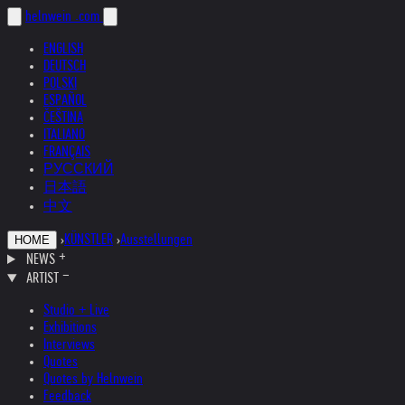
helnwein
.com
ENGLISH
DEUTSCH
POLSKI
ESPAÑOL
ČEŠTINA
ITALIANO
FRANÇAIS
РУССКИЙ
日本語
中文
›
KÜNSTLER
›
Ausstellungen
HOME
NEWS
ARTIST
Studio + Live
Exhibitions
Interviews
Quotes
Quotes by Helnwein
Feedback