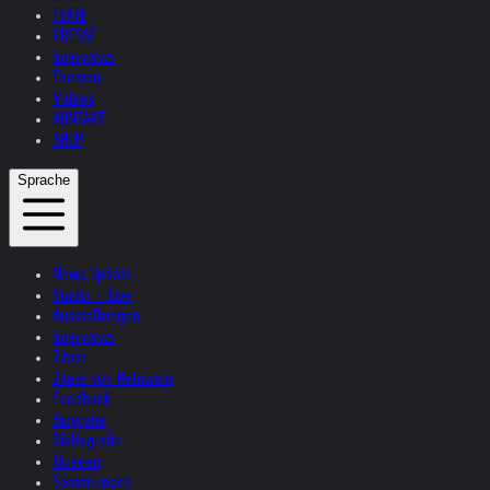
TEXTE
PRESSE
Interviews
Themen
Videos
KONTAKT
SHOP
Sprache
News Update
Studio + Live
Ausstellungen
Interviews
Zitate
Zitate von Helnwein
Feedback
Biografie
Bibliografie
Museen
Sammlungen