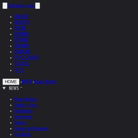
helnwein
.com
ENGLISH
DEUTSCH
POLSKI
ESPAÑOL
ČEŠTINA
ITALIANO
FRANÇAIS
РУССКИЙ
日本語
中文
›
NEWS
›
News Update
HOME
NEWS
News Update
Studio + Live
Exhibitions
Interviews
Quotes
Quotes by Helnwein
Feedback