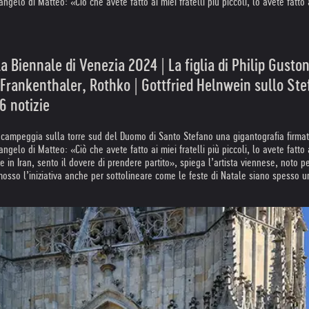
gelo di Matteo: «Ciò che avete fatto ai miei fratelli più piccoli, lo avete fatt
la Biennale di Venezia 2024 | La figlia di Philip Gusto
 Frankenthaler, Rothko | Gottfried Helnwein sullo Ste
6 notizie
 campeggia sulla torre sud del Duomo di Santo Stefano una gigantografia firmat
gelo di Matteo: «Ciò che avete fatto ai miei fratelli più piccoli, lo avete fatt
 in Iran, sento il dovere di prendere partito», spiega l’artista viennese, noto per
osso l’iniziativa anche per sottolineare come le feste di Natale siano spesso un