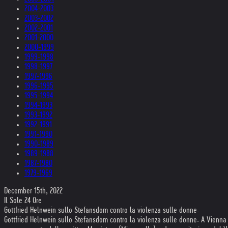
2004-2003
2003-2002
2002-2001
2001-2000
2000-1999
1999-1998
1998-1997
1997-1996
1996-1995
1995-1994
1994-1993
1993-1992
1992-1991
1991-1990
1990-1989
1989-1988
1987-1980
1979-1969
December 15th, 2022
Il Sole 24 Ore
Gottfried Helnwein sullo Stefansdom contro la violenza sulle donne.
Gottfried Helnwein sullo Stefansdom contro la violenza sulle donne. A Vienna