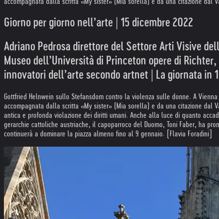
accompagnata dalla scritta «My sister» (Mia sorella) e da una citazione dal Van
Giorno per giorno nell’arte | 15 dicembre 2022
Adriano Pedrosa direttore del Settore Arti Visive del
Museo dell’Università di Princeton opere di Richter,
innovatori dell’arte secondo artnet | La giornata in 1
Gottfried Helnwein sullo Stefansdom contro la violenza sulle donne. A Vienna
accompagnata dalla scritta «My sister» (Mia sorella) e da una citazione dal Van
antica e profonda violazione dei diritti umani. Anche alla luce di quanto accade
gerarchie cattoliche austriache, il capoparroco del Duomo, Toni Faber, ha prom
continuerà a dominare la piazza almeno fino al 9 gennaio. [Flavia Foradini]