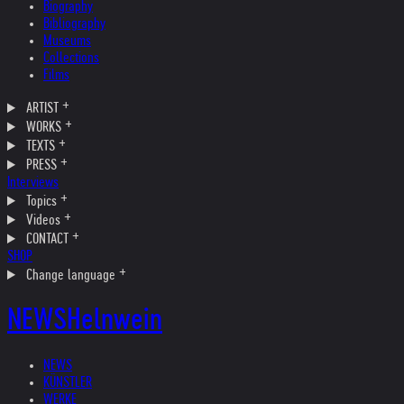
Biography
Bibliography
Museums
Collections
Films
ARTIST
WORKS
TEXTS
PRESS
Interviews
Topics
Videos
CONTACT
SHOP
Change language
NEWS
Helnwein
NEWS
KÜNSTLER
WERKE