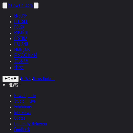
helnwein
.com
ENGLISH
DEUTSCH
POLSKI
ESPAÑOL
ČEŠTINA
ITALIANO
FRANÇAIS
РУССКИЙ
日本語
中文
›
NEWS
›
News Update
HOME
NEWS
News Update
Studio + Live
Exhibitions
Interviews
Quotes
Quotes by Helnwein
Feedback