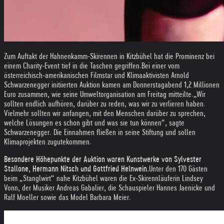
Zum Auftakt der Hahnenkamm-Skirennen in Kitzbühel hat die Prominenz bei
einem Charity-Event tief in die Taschen gegriffen.Bei einer vom
österreichisch-amerikanischen Filmstar und Klimaaktivisten Arnold
Schwarzenegger initiierten Auktion kamen am Donnerstagabend 1,2 Millionen
Euro zusammen, wie seine Umweltorganisation am Freitag mitteilte.
„Wir
sollten endlich aufhören, darüber zu reden, was wir zu verlieren haben.
Vielmehr sollten wir anfangen, mit den Menschen darüber zu sprechen,
welche Lösungen es schon gibt und was sie tun können“, sagte
Schwarzenegger. Die Einnahmen fließen in seine Stiftung und sollen
Klimaprojekten zugutekommen.
Besondere Höhepunkte der Auktion waren Kunstwerke von Sylvester
Stallone, Hermann Nitsch und Gottfried Helnwein.
Unter den 170 Gästen
beim „Stanglwirt“ nahe Kitzbühel waren die Ex-Skirennläuferin Lindsey
Vonn, der Musiker Andreas Gabalier, die Schauspieler Hannes Jaenicke und
Ralf Moeller sowie das Model Barbara Meier.