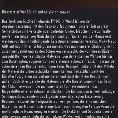
Disasters of War 60, oil and acrylic on canvas
Das Werk von Gottfried Helnwein (*1948 in Wien) ist von der
Auseinandersetzung mit den Reiz- und Tabuthemen unserer Zeit geprägt.
Seine Motive sind verletzte oder bedrohte Kinder, Mädchen, die zur Waffe
greifen, ein Junge, von Nazischergen umringt. Figuren aus der Mangawelt
werden von ihm in todbringende Katastrophenszenarien versetzt, Micky Maus
trifft auf Adolf Hitler. Er bringt zusammen, was nach unserer Erfahrung nicht
zusammengehört und so den Schrecken verursacht, der von diesen Bildern
ausgeht.
Die hyperrealistische Malweise, von der einzelnen Wimper bis hin
zum Blutstropfen, suggeriert uns eine atemberaubende Präzision, die nur der
schockierenden Realität entspringen kann. Helnwein imitiert mit den Mitteln
der Malerei die Unbestechlichkeit einer Kamera. Tatsächlich zieht der
Künstler Fotografien als Vorlage heran und rückt damit der Realität noch
näher. Doch ist es gerade die Malerei, die alle Darstellungen in das Reich
der Fiktion verweisen. Die monumentalen Formate entziehen das
Dargestellte einer erlebbaren Wirklichkeit. Die Komposition ist kein zufälliger
Schnappschuss, sondern das Ergebnis einer überlegten Inszenierung.
Helnwein reduziert die Farbpalette auf wenige Töne, die er in manchen
Bildern bis zur Monochromie steigert, um auch im engsten Farbspektrum die
größtmögliche Nuancierung zu erzielen. Die Exaktheit und Sauberkeit seiner
Arbeitsweise verwandeln die schmutzige Wirklichkeit in meditative, stille