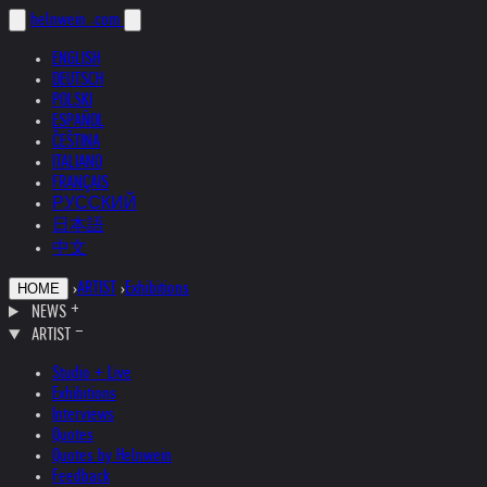
helnwein
.com
ENGLISH
DEUTSCH
POLSKI
ESPAÑOL
ČEŠTINA
ITALIANO
FRANÇAIS
РУССКИЙ
日本語
中文
›
ARTIST
›
Exhibitions
HOME
NEWS
ARTIST
Studio + Live
Exhibitions
Interviews
Quotes
Quotes by Helnwein
Feedback