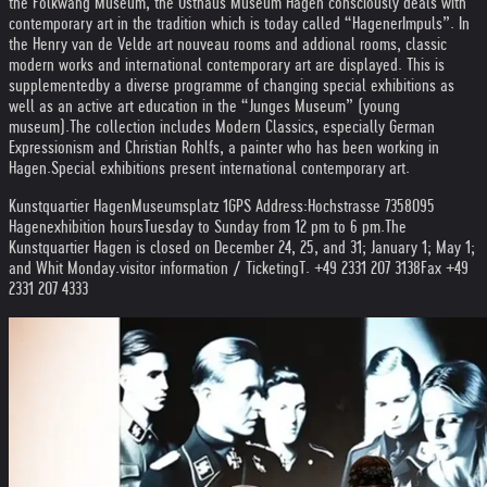
the Folkwang Museum, the Osthaus Museum Hagen consciously deals with
contemporary art in the tradition which is today called “Hagener
Impuls”. In
the Henry van de Velde art nouveau rooms and addional rooms, classic
modern works and international contemporary art are displayed. This is
supplemented
by a diverse programme of changing special exhibitions as
well as an active art education in the “Junges Museum” (young
museum).
The collection includes Modern Classics, especially German
Expressionism and Christian Rohlfs, a painter who has been working in
Hagen.
Special exhibitions present international contemporary art.
Kunstquartier Hagen
Museumsplatz 1
GPS Address:
Hochstrasse 73
58095
Hagen
exhibition hours
Tuesday to Sunday from 12 pm to 6 pm.
The
Kunstquartier Hagen is closed on December 24, 25, and 31; January 1; May 1;
and Whit Monday.
visitor information / Ticketing
T. +49 2331 207 3138
Fax +49
2331 207 4333