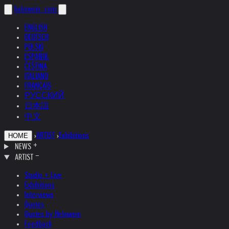
helnwein
.com
ENGLISH
DEUTSCH
POLSKI
ESPAÑOL
ČEŠTINA
ITALIANO
FRANÇAIS
РУССКИЙ
日本語
中文
›
ARTIST
›
Exhibitions
HOME
NEWS
ARTIST
Studio + Live
Exhibitions
Interviews
Quotes
Quotes by Helnwein
Feedback