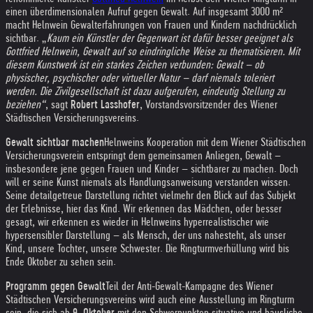
einen überdimensionalen Aufruf gegen Gewalt. Auf insgesamt 3000 m²
macht Helnwein Gewalterfahrungen von Frauen und Kindern nachdrücklich
sichtbar. „
Kaum ein Künstler der Gegenwart ist dafür besser geeignet als
Gottfried Helnwein, Gewalt auf so eindringliche Weise zu thematisieren. Mit
diesem Kunstwerk ist ein starkes Zeichen verbunden: Gewalt – ob
physischer, psychischer oder virtueller Natur – darf niemals toleriert
werden. Die Zivilgesellschaft ist dazu aufgerufen, eindeutig Stellung zu
beziehen“
, sagt
Robert Lasshofer
, Vorstandsvorsitzender des Wiener
Städtischen Versicherungsvereins.
Gewalt sichtbar machen
Helnweins Kooperation mit dem Wiener Städtischen
Versicherungsverein entspringt dem gemeinsamen Anliegen, Gewalt –
insbesondere jene gegen Frauen und Kinder – sichtbarer zu machen. Doch
will er seine Kunst niemals als Handlungsanweisung verstanden wissen.
Seine detailgetreue Darstellung richtet vielmehr den Blick auf das Subjekt
der Erlebnisse, hier das Kind. Wir erkennen das Mädchen, oder besser
gesagt, wir erkennen es wieder in Helnweins hyperrealistischer wie
hypersensibler Darstellung – als Mensch, der uns nahesteht, als unser
Kind, unsere Tochter, unsere Schwester. Die Ringturmverhüllung wird bis
Ende Oktober zu sehen sein.
Programm gegen Gewalt
Teil der Anti-Gewalt-Kampagne des Wiener
Städtischen Versicherungsvereins wird auch eine Ausstellung im Ringturm
sein, die sich ab
9. Oktober
mit den Schwerpunkten situative und häusliche