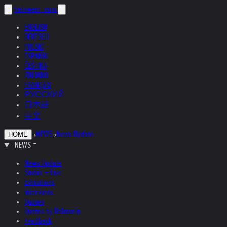
helnwein
.com
ENGLISH
DEUTSCH
POLSKI
ESPAÑOL
ČEŠTINA
ITALIANO
FRANÇAIS
РУССКИЙ
日本語
中文
›
NEWS
›
News Update
HOME
NEWS
News Update
Studio + Live
Exhibitions
Interviews
Quotes
Quotes by Helnwein
Feedback