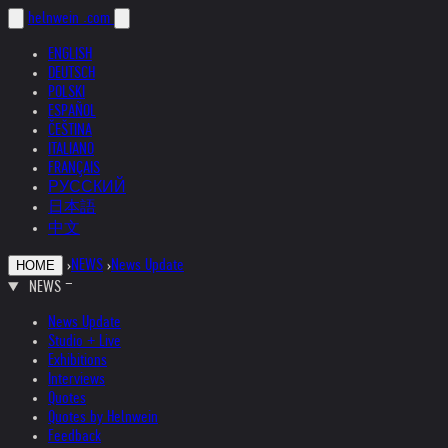
helnwein
.com
ENGLISH
DEUTSCH
POLSKI
ESPAÑOL
ČEŠTINA
ITALIANO
FRANÇAIS
РУССКИЙ
日本語
中文
›
NEWS
›
News Update
HOME
NEWS
News Update
Studio + Live
Exhibitions
Interviews
Quotes
Quotes by Helnwein
Feedback