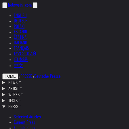
helnwein
.com
ENGLISH
DEUTSCH
POLSKI
ESPAÑOL
ČEŠTINA
ITALIANO
FRANÇAIS
РУССКИЙ
日本語
中文
›
PRESSE
›
Deutsche Presse
HOME
NEWS
ARTIST
WORKS
TEXTS
PRESS
Selected Articles
Current Press
English Press