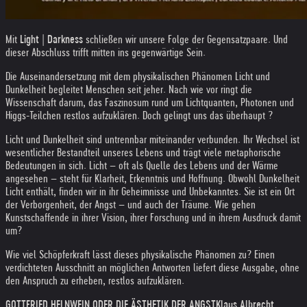
Mit
Light | Darkness
schließen wir unsere Folge der Gegensatzpaare. Und
dieser Abschluss trifft mitten ins gegenwärtige Sein.
Die Auseinandersetzung mit dem physikalischen Phänomen Licht und
Dunkelheit begleitet Menschen seit jeher. Nach wie vor ringt die
Wissenschaft darum, das Faszinosum rund um Lichtquanten, Photonen und
Higgs-Teilchen restlos aufzuklären. Doch gelingt uns das überhaupt ?
Licht und Dunkelheit sind untrennbar miteinander verbunden. Ihr Wechsel ist
wesentlicher Bestandteil unseres Lebens und trägt viele metaphorische
Bedeutungen in sich. Licht – oft als Quelle des Lebens und der Wärme
angesehen – steht für Klarheit, Erkenntnis und Hoffnung. Obwohl Dunkelheit
Licht enthält, finden wir in ihr Geheimnisse und Unbekanntes. Sie ist ein Ort
der Verborgenheit, der Angst – und auch der Träume. Wie gehen
Kunstschaffende in ihrer Vision, ihrer Forschung und in ihrem Ausdruck damit
um?
Wie viel Schöpferkraft lässt dieses physikalische Phänomen zu? Einen
verdichteten Ausschnitt an möglichen Antworten liefert diese Ausgabe, ohne
den Anspruch zu erheben, restlos aufzuklären.
GOTTFRIED HELNWEIN ODER DIE ÄSTHETIK DER ANGST
Klaus Albrecht