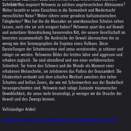
Schröder
Was inspiriert Helnwein zu solchen ungeheuerlichen Albträumen?
Woher bezieht er seine Einsichten in die Gemeinheit und Niedertracht
menschlicher Natur? Woher rühren seine geradezu halluzinatorischen
Fähigkeiten? Was hat ihn die Massaker an amerikanischen Schulen sehen
lassen, noch ehe sie sich ereignet haben? Helnwein spürt den auf Gewalt
und autoritärer Unterdrückung basierenden Kitt, der unsere Gesellschaft im
Innersten zusammenhält: Die Ausbrüche der Gewalt überraschen ihn so
wenig wie den Seismographen die Eruption eines Vulkans. Diese
Darstellungen der Schattenseiten sind umso verstörender, je schöner und
ruhiger sie werden. Helnweins Bilder der letzten Jahre sind aggressiv und
erhaben zugleich. Sie sind abstoßend und von einer verführerischen
Schönheit. Sie feiern den Schmerz und die Wunde als Moment einer
erhabenen Melancholie, sie zelebrieren das Pathos der Grausamkeit. Die
Erhabenheit verdankt sich dem scharfen Wechsel zwischen den tiefen
Schatten und hellen Zonen, die wie mit Scheinwerfern aus der Dunkelheit
herausgeschnitten sind. Helnwein malt ruhige Zustände träumerischer
Unwirklichkeit, die umso mehr beunruhigt, je weniger wir die Ursache der
Gewalt und des Zwangs kennen.
Vollständiger Artikel:
Gottfried Helnwein oder Die Ästhetik der Angst Klaus Albrecht Schröder