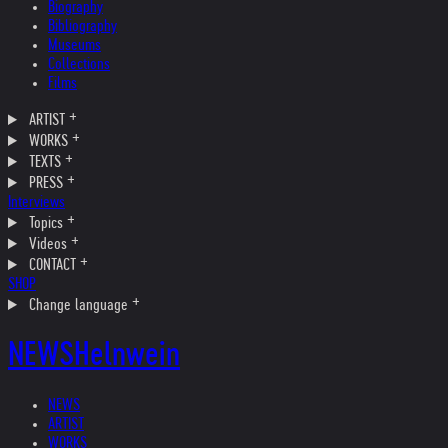
Biography
Bibliography
Museums
Collections
Films
ARTIST
WORKS
TEXTS
PRESS
Interviews
Topics
Videos
CONTACT
SHOP
Change language
NEWS
Helnwein
NEWS
ARTIST
WORKS