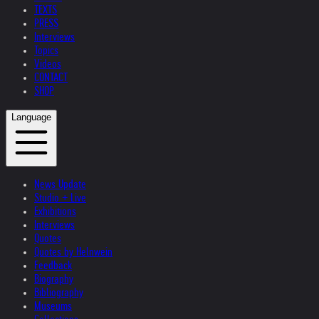
TEXTS
PRESS
Interviews
Topics
Videos
CONTACT
SHOP
Language
News Update
Studio + Live
Exhibitions
Interviews
Quotes
Quotes by Helnwein
Feedback
Biography
Bibliography
Museums