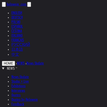
helnwein
.com
ENGLISH
DEUTSCH
POLSKI
ESPAÑOL
ČEŠTINA
ITALIANO
FRANÇAIS
РУССКИЙ
日本語
中文
›
NEWS
›
News Update
HOME
NEWS
News Update
Studio + Live
Exhibitions
Interviews
Quotes
Quotes by Helnwein
Feedback