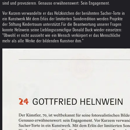
sind und provozieren. Genauso erwähnenswert: Sein Engagement.
Vor Kurzem verwandelte er das Holzkistchen der berühmten Sacher-Torte in
ein Kunstwerk.Mit dem Erlös der limitierten Sonderedition werden Projekte
der Stiftung Kindertraum unterstützt.Für die Beantwortung unserer Fragen
konnte Helnwein seine Lieblingscomicfigur Donald Duck wieder einsetzen:
"Obwohl er nicht aussieht wie ein Mensch verkörpert er das Menschliche
mehr als alle Werke der bildenden Kunstvor ihm."