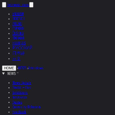
helnwein
.com
ENGLISH
DEUTSCH
POLSKI
ESPAÑOL
ČEŠTINA
ITALIANO
FRANÇAIS
РУССКИЙ
日本語
中文
›
NEWS
›
Interviews
HOME
NEWS
News Update
Studio + Live
Exhibitions
Interviews
Quotes
Quotes by Helnwein
Feedback