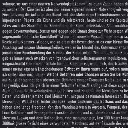
solange sie aus einer inneren Notwendigkeit kommt”.
Zu allen Zeiten haben d
zu machen.
Der Künstler ist aber nur seiner eigenen inneren Notwendigkeit ve
Einschätzung die Aufgabe der Kunst seit der Malerei an Fürstenhäusern ver
Imperatoren, Päpste, die Kirche und die Aristokratie, heute sind es die Kapit
ist es auch der Staat und die Kommunen, die Kunst unterstützen.
Aber unabhän
gegen Bevormundung, Zensur und gegen jede Einmischung zur Wehr setzen.
Wi
sogenannte ‘politische Korrektheit’ ist nur der neueste Versuch, uns das so 
Reichskulturkammer. Wieder, wie so oft in der Geschichte ist es eine kleine G
Anschlag auf unsere Meinungsfreiheit, weil er im Mantel des Gutmenschentum
jemals eine Beschneidung der Freiheit der Kunst erlebt?
Ich habe meine Kuns
gab es immer auch Attacken von irgendwelchen selbsternannten Inquisitoren, 
eingeschränkt?
Die einzige Gefahr für den Künstler ist, wenn sich, durch äuße
immer meine eigenen Entscheidungen.
Stösst es Ihnen sauer auf, sofern ma
ich selbst über mich denke.
Welche Gefahren oder Chancen orten Sie bei Künst
auf Kunst entspringt den überreizten Gehirnen einiger Computer Nerds, die zu
langweilig, dass ich gleich in einen Tiefschlaf sinke.
Allerdings ist diese sog
Algorithmen, die Gewohnheiten, das Denken und Handeln der Menschen zu be
Daten, und dieser jemand sind Menschen, mit ganz bestimmten Interessen. Da i
Menschheit.
Was steckt hinter der Idee, unter anderem das Rathaus und das
haben eine lange Tradition. Von den Wandmalereien in Ägypten, Pompeji, der Re
Linie Reklame- und Propaganda-Zwecken dienen, und ich denke es ist an der Ze
Museum Ludwig und dem Kölner Dom, eine monumentale, fast 100 Meter lange Bi
3000m2 grosse Gesicht eines verwundeten Mädchens auf der Fassade des wie