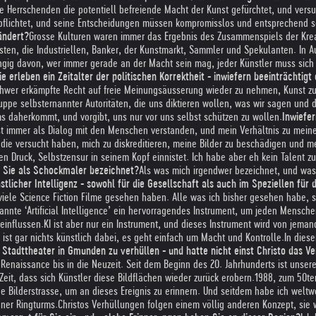
ie Herrschenden die potentiell befreiende Macht der Kunst gefürchtet, und vers
rpflichtet, und seine Entscheidungen müssen kompromisslos und entsprechend se
ändert?
Grosse Kulturen waren immer das Ergebnis des Zusammenspiels der Krea
alisten, die Industriellen, Banker, der Kunstmarkt, Sammler und Spekulanten. In
gig davon, wer immer gerade an der Macht sein mag, jeder Künstler muss sich 
e erleben ein Zeitalter der politischen Korrektheit - inwiefern beeinträchtig
schwer erkämpfte Recht auf freie Meinungsäusserung wieder zu nehmen, Kunst zu
ruppe selbsternannter Autoritäten, die uns diktieren wollen, was wir sagen und 
s daherkommt, und vorgibt, uns nur vor uns selbst schützen zu wollen.
Inwiefer
t immer als Dialog mit den Menschen verstanden, und mein Verhältnis zu mein
die versucht haben, mich zu diskreditieren, meine Bilder zu beschädigen und m
ren Druck, Selbstzensur in seinem Kopf einnistet. Ich habe aber eh kein Talent z
n Sie als Schockmaler bezeichnet?
Als was mich irgendwer bezeichnet, und was 
licher Intelligenz - sowohl für die Gesellschaft als auch im Speziellen für 
 viele Science Fiction Filme gesehen haben. Alle was ich bisher gesehen habe, 
enannte ‘Artificial Intelligence’ ein hervorragendes Instrument, um jeden Men
einflussen.
KI ist aber nur ein Instrument, und dieses Instrument wird von je
st gar nichts künstlich dabei, es geht einfach um Macht und Kontrolle.
In diese
 Stadttheater in Gmunden zu verhüllen - und hatte nicht einst Christo das V
naissance bis in die Neuzeit. Seit dem Beginn des 20. Jahrhunderts ist unsere W
it, dass sich Künstler diese Bildflächen wieder zurück erobern.
1988, zum 50ten
lderstrasse, um an dieses Ereignis zu erinnern. Und seitdem habe ich weltweit 
ner Ringturms.
Christos Verhüllungen folgen einem völlig anderen Konzept, sie 