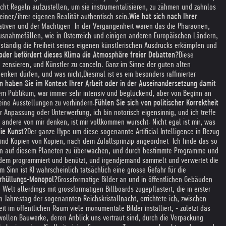
ucht Regeln aufzustellen, um sie instrumentalisieren, zu zähmen und zahnlos
iner/ihrer eigenen Realität authentisch sein.
Wie hat sich nach Ihrer
tiven und der Mächtigen. In der Vergangenheit waren das die Pharaonen,
 Ausnahmefällen, wie in Österreich und einigen anderen Europäischen Ländern,
ständig die Freiheit seines eigenen künstlerischen Ausdrucks erkämpfen und
t oder befördert dieses Klima die Atmosphäre freier Debatten?
Diese
 zensieren, und Künstler zu canceln. Ganz im Sinne der guten alten
denken dürfen, und was nicht,
Diesmal ist es ein besonders raffinierter
n haben Sie im Kontext Ihrer Arbeit oder in der Auseinandersetzung damit
em Publikum, war immer sehr intensiv und beglückend, aber von Beginn an
eine Ausstellungen zu verhindern.
Fühlen Sie sich von politischer Korrektheit
ur Anpassung oder Unterwerfung, ich bin notorisch eigensinnig, und ich treffe
andere von mir denken, ist mir vollkommen wurscht. Nicht egal ist mir, was
die Kunst?
Der ganze Hype um diese sogenannte Artificial Intelligence in Bezug
sind Kopien von Kopien, nach dem Zufallsprinzip angeordnet. Ich finde das so
schen auf diesem Planeten zu überwachen, und durch bestimmte Programme und
mandem programmiert und benützt, und irgendjemand sammelt und verwertet die
m Sinn ist KI wahrscheinlich tatsächlich eine grosse Gefahr für die
erhüllungs-Monopol?
Grossformatige Bilder an und in öffentlichen Gebäuden
elt allerdings mit grossformatigen Billboards zugepflastert, die in erster
 Jahrestag der sogenannten Reichskristallnacht, errichtete ich, zwischen
im öffentlichen Raum viele monumentale Bilder installiert, - zuletzt das
wollen Bauwerke, deren Anblick uns vertraut sind, durch die Verpackung