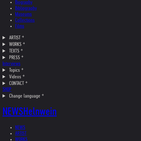
Biography
Bibliography
Museums
Collections
Films
ARTIST
WORKS
TEXTS
PRESS
Interviews
Topics
Videos
CONTACT
SHOP
Change language
NEWS
Helnwein
NEWS
ARTIST
WORKS