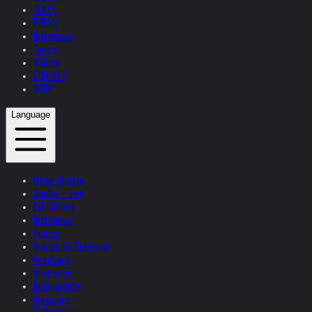
TEXTS
PRESS
Interviews
Topics
Videos
CONTACT
SHOP
Language
News Update
Studio + Live
Exhibitions
Interviews
Quotes
Quotes by Helnwein
Feedback
Biography
Bibliography
Museums