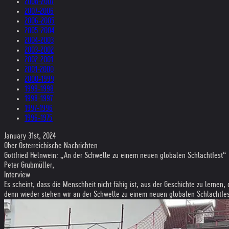
2008-2007
2007-2006
2006-2005
2005-2004
2004-2003
2003-2002
2002-2001
2001-2000
2000-1999
1999-1998
1998-1997
1997-1996
1996-1975
January 31st, 2024
Ober Österreichische Nachrichten
Gottfried Helnwein: „An der Schwelle zu einem neuen globalen Schlachtfest“
Peter Grubmüller,
Interview
Es scheint, dass die Menschheit nicht fähig ist, aus der Geschichte zu lerne
denn wieder stehen wir an der Schwelle zu einem neuen globalen Schlachtfest