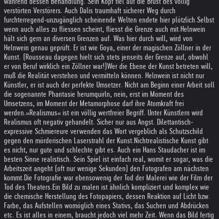
während dessen Behandlung. Sein Kopf fiel auf die Brust des völlig
verstörten Verstörers. Auch Dalis traumhaft sicherer Weg durch
furchterregend-unzugänglich scheinende Welten endete hier plötzlich.
Selbst
wenn auch alles zu fliessen scheint, fliesst die Grenze auch mit.
Helnwein
hält sich gern an diversen Grenzen auf. Was hier durch will, wird von
Helnwein genau geprüft. Er ist wie Goya, einer der magischen Zöllner in der
Kunst. (Rousseau dagegen hielt sich stets jenseits der Grenze auf, obwohl
er von Beruf wirklich ein Zöllner war!)
Wer die Ebene der Kunst betreten will,
muß die Realität verstehen und vermitteln können. Helnwein ist nicht nur
Künstler, er ist auch der perfekte Umsetzer. Nicht am Beginn einer Arbeit soll
die sogenannte Phantasie herumquirln, nein, erst im Moment des
Umsetzens, im Moment der Metamorphose darf ihre Atomkraft frei
werden.
»Realismus« ist ein völlig wertfreier Begriff. Unter Künstlern wird
Realismus oft negativ gehandelt. Sicher nur aus Angst. Dilettantisch-
expressive Schmiereure verwenden das Wort vergeblich als Schutzschild
gegen den mörderischen Laserstrahl der Kunst.
Nichtrealistische Kunst gibt
es nicht, nur gute und schlechte gibt es. Auch ein Hans Staudacher ist im
besten Sinne realistisch. Sein Spiel ist einfach real, womit er sogar, was die
Arbeitszeit angeht (oft nur wenige Sekunden) den Fotografen am nächsten
kommt.
Die Fotografie war ebensowenig der Tod der Malerei wie der Film der
Tod des Theaters.
Ein Bild zu malen ist ähnlich kompliziert und komplex wie
die chemische Herstellung des Fotopapiers, dessen Reaktion auf Licht bzw.
Farbe, das Aufstellen womöglich eines Stativs, das Suchen und Abdrücken
etc. Es ist alles in einem, braucht jedoch viel mehr Zeit. Wenn das Bild fertig