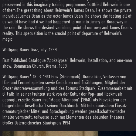
persevered in this imaginary training programme. Gottfried Helnwein is one
of them.
The great thing about Helnwein's James Dean: He shows the private
individual James Dean as the actor James Dean. he shows the feeling all of
us would have had it we had happened to run into Jimmy on Broadway in
the rain. He shows the desired vanishing point of our own and James Dean's
reality. This specualtion is the crucial point of departure of Helnwein's
magic.
Wolfgang Bauer,Graz, July, 1999
First Published:
Catalogue 'Apokalypse', Helnwein, Installation, and one-man
show, Dominican Church, Krems, 1999
Wolfgang Bauer
* 18. 3. 1941 Graz (Steiermark), Dramatiker, Verfasser von
Hör- und Fernsehspielen sowie Gedichten und Erzählungen, Mitglied der
Grazer Autorenversammlung und des Forums Stadtpark; Zusammenarbeit mit
G. Falk. In seiner Frühzeit stark von der Kultur der Pop- und Rockmusik
geprägt, erzielte Bauer mit "Magic Afternoon" (1968) als Provokateur der
bürgerlichen Gesellschaft seinen Durchbruch. Mit teils ironischem Einsatz
dramaturgischer Mittel und Sprachgebung werden gesellschaftskritische
Inhalte vermittelt, teilweise auch mit Elementen des absurden Theaters.
Großer Österreichischer Staatspreis 1994.