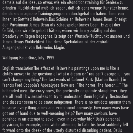
damals auf die Idee, so etwas wie ein »Konditionstraining für Genies« zu
erfinden. Rückblickend muß ich sagen, daß ich ganz wenige Künstler kenne,
die dieses imaginäre Trainingsprogramm durchgehalten haben. Einer von
ihnen ist Gottfried HeInwein.
Das Schöne an HeInweins James Dean: Er zeigt
den Privatmann James Dean als Schauspieler James Dean. Er zeigt das
Gefühl, das wir alle gehabt hätten, wären wir Jimmy zufällig auf dem
Broadway im Regen begegnet. Er zeigt den Wunsch-Fluchtpunkt unserer und
James Deans Wirklichkeit. Und diese Spekulation ist der zentrale
Ausgangspunkt von Helnweins Magie.
Wolfgang Bauer
Graz, July, 1999
English translation
The effect of Helnwein's paintings upon me is like a
child's answer to the question of what a dream is: "You can't escape it... you
can't change anything."
The last words of Colonel Kurtz (Marlon Brando) in
Francis Ford Coppola's Apocalypse Now are: "The horror. The horror...." The
beheaded men, the crazy ones, the poetically-desperate slaughterer, they
are all real! How senseless to try to understnad them logically. Destruction
and disaster seem to be static indigestion. There is no antidote against them
because every thing arises and exists simultaneously. How many wars have
got out of hand due to well-meaning help? How many saviours have
perished in an attempt to save - even in everyday life? Dali's personal
physician, for example, died while attending to Dali. his head suddenly fell
forward onto the cheek of the utterly disturbed disturbing patient. Dali's