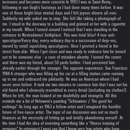
increases and becomes more concrete.
In 1993 I was in Saint-Remy,
following in van Gogh's footsteps as I had done many times before. It was
one of those bright blue mistral days and I felt joyous shivers all over.
Suddenly my wife asked me to stop. She felt like taking a photograph of
me. I stood in the doorway to a building and grinned at her with a cigarette
in my mouth. When I turned around I noticed that I was standing in the
entrance to Nostradamus' birthplace. This was total bliss! A true anti-
apocalypse!
Every day, every ordinary day is a succession of deja-vus,
moved by small squelching apocalypses. Once I greeted a friend in the
street from afar. When I got close and was ready to embrace him he turned
out to be someone else - a case of mistaken identity. I turned the corner
and there was my friend, about 50 yards further. I had perceived him
already earlier through the stranger. The opposite experience: San Francisco
1984 A stranger who was filling up his car at a filling station came running
up to me and embraced me jubilantly. He was an American whom I had
never seen before. It took me two minutes to convince him that I was not his
old friend who I obviously resembled in every detail (including my clothes!).
When he left, the man looked at me doubtfully and strangely. All this
reminds me a bit of Helnwein's painting "Schlawiner / The good for
nothings".
As long ago as 1963 a fellow-artist and I imagined the horrible
future of free-lance artist. The topic of our discussion was not so much
finances as the necessity of letting go and totally abandoning oneself. At
the time I had the idea of inventing something like a "fitness training of
geniuses".
In retrospect I must say that I know very few artists who have