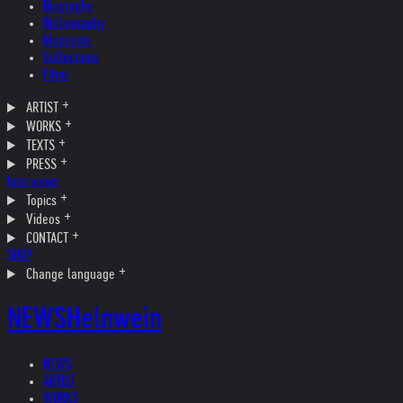
Biography
Bibliography
Museums
Collections
Films
ARTIST
WORKS
TEXTS
PRESS
Interviews
Topics
Videos
CONTACT
SHOP
Change language
NEWS
Helnwein
NEWS
ARTIST
WORKS