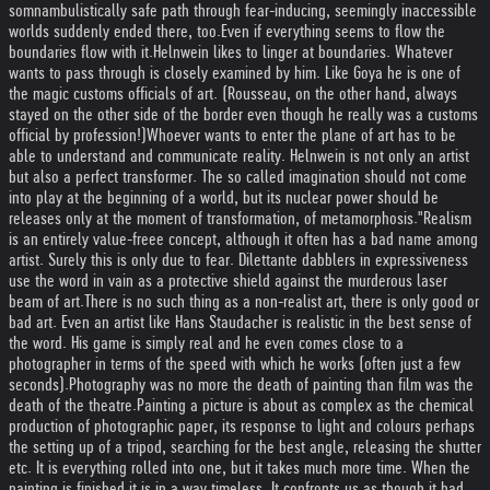
somnambulistically safe path through fear-inducing, seemingly inaccessible
worlds suddenly ended there, too.
Even if everything seems to flow the
boundaries flow with it.
Helnwein likes to linger at boundaries. Whatever
wants to pass through is closely examined by him. Like Goya he is one of
the magic customs officials of art. (Rousseau, on the other hand, always
stayed on the other side of the border even though he really was a customs
official by profession!)
Whoever wants to enter the plane of art has to be
able to understand and communicate reality. Helnwein is not only an artist
but also a perfect transformer. The so called imagination should not come
into play at the beginning of a world, but its nuclear power should be
releases only at the moment of transformation, of metamorphosis.
"Realism
is an entirely value-freee concept, although it often has a bad name among
artist. Surely this is only due to fear. Dilettante dabblers in expressiveness
use the word in vain as a protective shield against the murderous laser
beam of art.
There is no such thing as a non-realist art, there is only good or
bad art. Even an artist like Hans Staudacher is realistic in the best sense of
the word. His game is simply real and he even comes close to a
photographer in terms of the speed with which he works (often just a few
seconds).
Photography was no more the death of painting than film was the
death of the theatre.
Painting a picture is about as complex as the chemical
production of photographic paper, its response to light and colours perhaps
the setting up of a tripod, searching for the best angle, releasing the shutter
etc. It is everything rolled into one, but it takes much more time. When the
painting is finished it is in a way timeless. It confronts us as though it had