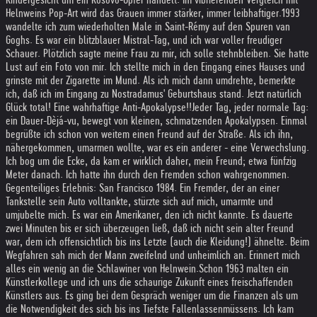
Helnweins Pop-Art wird das Grauen immer stärker, immer leibhaftiger.
1993
wandelte ich zum wiederholten Male in Saint-Rémy auf den Spuren van
Goghs. Es war ein blitzblauer Mistral-Tag, und ich war voller freudiger
Schauer. Plötzlich sagte meine Frau zu mir, ich solle stehnbleiben. Sie hatte
Lust auf ein Foto von mir. Ich stellte mich in den Eingang eines Hauses und
grinste mit der Zigarette im Mund. Als ich mich dann umdrehte, bemerkte
ich, daß ich im Eingang zu Nostradamus' Geburtshaus stand. Jetzt natürlich
Glück total! Eine wahrhaftige Anti-Apokalypse!!
Jeder Tag, jeder normale Tag:
ein Dauer-Dèjá-vu, bewegt von kleinen, schmatzenden Apokalypsen. Einmal
begrüßte ich schon von weitem einen Freund auf der Straße. Als ich ihn,
nähergekommen, umarmen wollte, war es ein anderer - eine Verwechslung.
Ich bog um die Ecke, da kam er wirklich daher, mein Freund; etwa fünfzig
Meter danach. Ich hatte ihn durch den Fremden schon wahrgenommen.
Gegenteiliges Erlebnis: San Francisco 1984. Ein Fremder, der an einer
Tankstelle sein Auto volltankte, stürzte sich auf mich, umarmte und
umjubelte mich. Es war ein Amerikaner, den ich nicht kannte. Es dauerte
zwei Minuten bis er sich überzeugen ließ, daß ich nicht sein alter Freund
war, dem ich offensichtlich bis ins Letzte (auch die Kleidung!) ähnelte. Beim
Wegfahren sah mich der Mann zweifelnd und unheimlich an. Erinnert mich
alles ein wenig an die Schlawiner von Helnwein.
Schon 1963 malten ein
Künstlerkollege und ich uns die schaurige Zukunft eines freischaffenden
Künstlers aus. Es ging bei dem Gespräch weniger um die Finanzen als um
die Notwendigkeit des sich bis ins Tiefste Fallenlassenmüssens. Ich kam