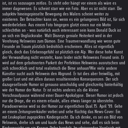
ist, ist es sozusagen zeitlos. Es steht oder hängt vor einem als wäre es
immer dagewesen. Es scheint starr wie ein Foto. Aber es ist nicht starr. Die
subjektiv hineingepinselte Bewegung des Malers scheint weiter zu
existieren. Der Betrachter kann sie, wenn es ein gelungenes Bild ist, für sich
wiederbeleben. Aus einem Foto hingegen glotzt einen nur ein Motiv
schlechthin an - was natürlich auch interessant sein kann.
Donald Duck ist
an sich ein Unglücksrabe. Walt Disneys geniale Heiterkeit wird in der
Verehrung Helnweins zum Dämon. Eine Traumverwandlung wie wenn gute
Freunde im Traum plötzlich bedrohlich erscheinen. Alles ist eigentlich
gleich, doch das Erlebensgefühl ist plötzlich ein Alp. Wer diese hohe Kunst
der Verwandlung nicht versteht, kann leider nicht Helnweins Freund sein. Er
wird auf dem gebohnerten Parkett der Perfektion HeInweins ausrutschen und
sich schrecklich und total realistisch die Birne anhaun!
Wie viele andere
Künstler sucht auch Helnwein den Abgrund. Er tut dies aber freiwillig, mit
großer Lust und mit allen daraus resultierenden Konsequenzen. Der sich
dazugesellende Humor ist genauso unschuldig und gleichzeitig hinterhältig
wie der Humor der Natur. Er ist nichts anderes als die kleine
Verschnaufpause während einer Dauer-Apokalypse. Dieser Humor ist jedoch
nur die Droge, die es einem erlaubt, alles etwas länger zu überstehn.
Paradoxerweise wird so der Humor zur eigentlichen Qual.
15. April '99. Gehe
an einem Zeitungsverkäufer vorbei und sehe flüchtig das News-Cover: Ein
mit Leukoplast zugepicktes Kindergesicht. Da ich denke, es sei ein Bild von
Helnwein, drehe ich um und kaufe das News und sehe, daß es sich beim
Kindergesicht um ein Kosovo-Opfer handelt. Im vibrierenden Vergleich mit