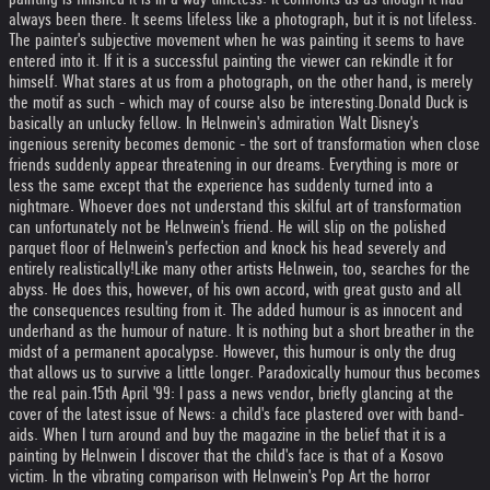
always been there. It seems lifeless like a photograph, but it is not lifeless.
The painter's subjective movement when he was painting it seems to have
entered into it. If it is a successful painting the viewer can rekindle it for
himself. What stares at us from a photograph, on the other hand, is merely
the motif as such - which may of course also be interesting.
Donald Duck is
basically an unlucky fellow. In Helnwein's admiration Walt Disney's
ingenious serenity becomes demonic - the sort of transformation when close
friends suddenly appear threatening in our dreams. Everything is more or
less the same except that the experience has suddenly turned into a
nightmare. Whoever does not understand this skilful art of transformation
can unfortunately not be Helnwein's friend. He will slip on the polished
parquet floor of Helnwein's perfection and knock his head severely and
entirely realistically!
Like many other artists Helnwein, too, searches for the
abyss. He does this, however, of his own accord, with great gusto and all
the consequences resulting from it. The added humour is as innocent and
underhand as the humour of nature. It is nothing but a short breather in the
midst of a permanent apocalypse. However, this humour is only the drug
that allows us to survive a little longer. Paradoxically humour thus becomes
the real pain.
15th April '99: I pass a news vendor, briefly glancing at the
cover of the latest issue of News: a child's face plastered over with band-
aids. When I turn around and buy the magazine in the belief that it is a
painting by Helnwein I discover that the child's face is that of a Kosovo
victim. In the vibrating comparison with Helnwein's Pop Art the horror