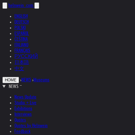
helnwein
.com
ENGLISH
DEUTSCH
POLSKI
ESPAÑOL
ČEŠTINA
ITALIANO
FRANÇAIS
РУССКИЙ
日本語
中文
›
NEWS
›
Museums
HOME
NEWS
News Update
Studio + Live
Exhibitions
Interviews
Quotes
Quotes by Helnwein
Feedback