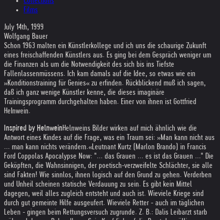
Collections
Films
July 14th, 1999
Wolfgang Bauer
Schon 1963 malten ein Künstlerkollege und ich uns die schaurige Zukunft
eines freischaffenden Künstlers aus. Es ging bei dem Gespräch weniger um
die Finanzen als um die Notwendigkeit des sich bis ins Tiefste
Fallenlassenmüssens. Ich kam damals auf die Idee, so etwas wie ein
»Konditionstraining für Genies« zu erfinden. Rückblickend muß ich sagen,
daß ich ganz wenige Künstler kenne, die dieses imaginäre
Trainingsprogramm durchgehalten haben. Einer von ihnen ist Gottfried
HeInwein.
Inspired by Helnwein
Helnweins Bilder wirken auf mich ähnlich wie die
Antwort eines Kindes auf die Frage, was ein Traum sei: »Man kann nicht aus
... man kann nichts verändern.«
Leutnant Kurtz (Marlon Brando) in Francis
Ford Coppolas Apocalypse Now: "... das Grauen ... es ist das Grauen ..." Die
Geköpften, die Wahnsinnigen, der poetisch-verzweifelte Schlächter, sie alle
sind Fakten! Wie sinnlos, ihnen logisch auf den Grund zu gehen. Verderben
und Unheil scheinen statische Verdauung zu sein. Es gibt kein Mittel
dagegen, weil alles zugleich entsteht und auch ist. Wieviele Kriege sind
durch gut gemeinte Hilfe ausgeufert. Wieviele Retter - auch im täglichen
Leben - gingen beim Rettungsversuch zugrunde. Z. B.: Dalis Leibarzt starb