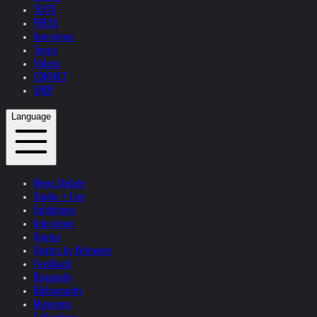
TEXTS
PRESS
Interviews
Topics
Videos
CONTACT
SHOP
Language
News Update
Studio + Live
Exhibitions
Interviews
Quotes
Quotes by Helnwein
Feedback
Biography
Bibliography
Museums