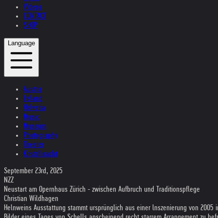
Videos
CONTACT
SHOP
Language
Austria
Ireland
Helvetia
Music
Museum
Photography
Theater
Kristallnacht
September 23rd, 2025
NZZ
Neustart am Opernhaus Zürich - zwischen Aufbruch und Traditionspflege
Christian Wildhagen
Helnweins Ausstattung stammt ursprünglich aus einer lnszenierung von 2005 in
Bilder eines Tages von Schells anscheinend recht starrem Arrangement zu bef