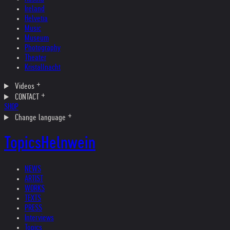
Ireland
Helvetia
Music
Museum
Photography
Theater
Kristallnacht
Videos
CONTACT
SHOP
Change language
Topics
Helnwein
NEWS
ARTIST
WORKS
TEXTS
PRESS
Interviews
Topics