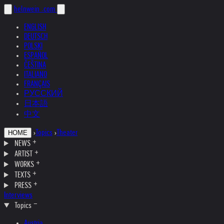
helnwein
.com
ENGLISH
DEUTSCH
POLSKI
ESPAÑOL
ČEŠTINA
ITALIANO
FRANÇAIS
РУССКИЙ
日本語
中文
›
Topics
›
Theater
HOME
NEWS
ARTIST
WORKS
TEXTS
PRESS
Interviews
Topics
Austria