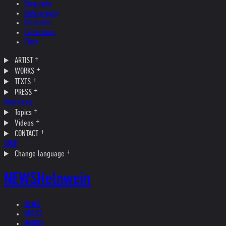
Biography
Bibliography
Museums
Collections
Films
ARTIST
WORKS
TEXTS
PRESS
Interviews
Topics
Videos
CONTACT
SHOP
Change language
NEWS
Helnwein
NEWS
ARTIST
WORKS