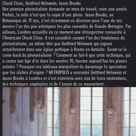
Chuck Close, Gottfried Helnwein, Jason Brooks
Une peinture photoréaliste demande un mois de travail, voire une année.
Parfois, la toile n’est que la copie d’une photo. Jason Brooks, un
Britannique de 31 ans, s’est récemment vu décerner pour l’une de ses
œuvres l’un des prix artistiques les plus convoités de Grande-Bretagne. Par
ailleurs, Londres accueille en ce moment une rétrospective consacrée à
l’Américain Chuck Close. Il est considéré comme l’un des fondateurs du
photoréalisme, au même titre que Gottfried Helnwein qui expose
actuellement dans une église gothique à Krems en Autriche. Serait-ce le
come-back du photoréalisme ? Comment se fait-il que cette technique, qui
a connu son âge d’or dans les années 70, fascine aujourd’hui les jeunes
artistes ? Pourquoi ces tableaux interpellent-ils davantage le spectateur
que les clichés d’origine ? METROPOLIS a rencontré Gottfried Helnwein et
Jason Brooks à Londres et s’est entretenu avec eux de leurs motivations,
des techniques employées et de l’avenir de ce mouvement.