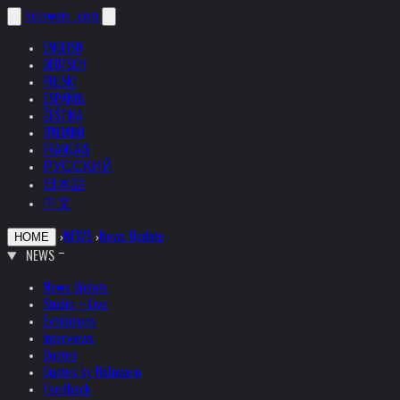
helnwein
.com
ENGLISH
DEUTSCH
POLSKI
ESPAÑOL
ČEŠTINA
ITALIANO
FRANÇAIS
РУССКИЙ
日本語
中文
›
NEWS
›
News Update
HOME
NEWS
News Update
Studio + Live
Exhibitions
Interviews
Quotes
Quotes by Helnwein
Feedback