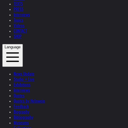
TEXTS
PRESS
Interviews
Topics
Videos
CONTACT
SHOP
Language
News Update
Studio + Live
Exhibitions
Interviews
Quotes
Quotes by Helnwein
Feedback
Biography
Bibliography
Museums