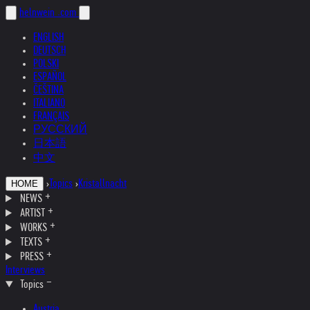
helnwein
.com
ENGLISH
DEUTSCH
POLSKI
ESPAÑOL
ČEŠTINA
ITALIANO
FRANÇAIS
РУССКИЙ
日本語
中文
›
Topics
›
Kristallnacht
HOME
NEWS
ARTIST
WORKS
TEXTS
PRESS
Interviews
Topics
Austria