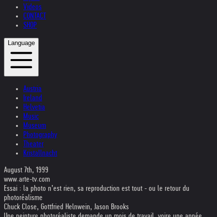
Videos
CONTACT
SHOP
Language
Austria
Ireland
Helvetia
Music
Museum
Photography
Theater
Kristallnacht
August 7th, 1999
www.arte-tv.com
Essai : la photo n’est rien, sa reproduction est tout - ou le retour du
photoréalisme
Chuck Close, Gottfried Helnwein, Jason Brooks
Une peinture photoréaliste demande un mois de travail, voire une année.