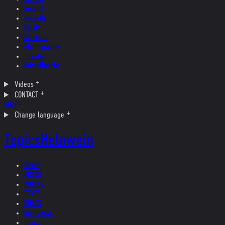
Ireland
Helvetia
Music
Museum
Photography
Theater
Kristallnacht
Videos
CONTACT
SHOP
Change language
Topics
Helnwein
NEWS
ARTIST
WORKS
TEXTS
PRESS
Interviews
Topics