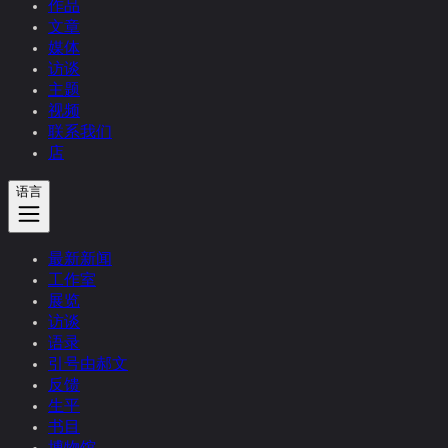
作品
文章
媒体
访谈
主题
视频
联系我们
店
语言
最新新闻
工作室
展览
访谈
语录
引号由郝文
反馈
生平
书目
博物馆