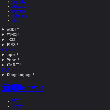
Biography
Bibliography
Museums
Collections
Films
ARTIST
WORKS
TEXTS
PRESS
Interviews
Topics
Videos
CONTACT
SHOP
Change language
新闻
Helnwein
新闻
艺术家