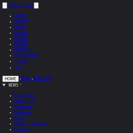
helnwein
.com
ENGLISH
DEUTSCH
POLSKI
ESPAÑOL
ČEŠTINA
ITALIANO
FRANÇAIS
РУССКИЙ
日本語
中文
›
新闻
›
最新新闻
HOME
NEWS
News Update
Studio + Live
Exhibitions
Interviews
Quotes
Quotes by Helnwein
Feedback