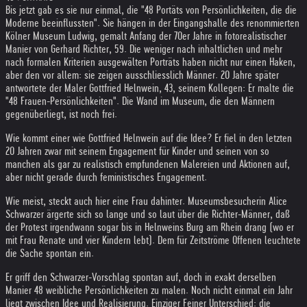
Bis jetzt gab es sie nur einmal, die "48 Portäts von Persönlichkeiten, die die
Moderne beeinflussten". Sie hängen in der Eingangshalle des renommierten
Kölner Museum Ludwig, gemalt Anfang der 70er Jahre in fotorealistischer
Manier von Gerhard Richter, 59. Die weniger nach inhaltlichen und mehr
nach formalen Kriterien ausgewälten Porträts haben nicht nur einen Haken,
aber den vor allem: sie zeigen ausschliesslich Männer. 20 Jahre später
antwortete der Maler Gottfried Helnwein, 43, seinem Kollegen: Er malte die
"48 Frauen-Persönlichkeiten". Die Wand im Museum, die den Männern
gegenüberliegt, ist noch frei.
Wie kommt einer wie Gottfried Helnwein auf die Idee? Er fiel in den letzten
20 Jahren zwar mit seinem Engagement für Kinder und seinen von so
manchen als gar zu realistisch empfundenen Malereien und Aktionen auf,
aber nicht gerade durch feministisches Engagement.
Wie meist, steckt auch hier eine Frau dahinter. Museumsbesucherin Alice
Schwarzer ärgerte sich so lange und so laut über die Richter-Männer, daß
der Protest irgendwann sogar bis in Helnweins Burg am Rhein drang (wo er
mit Frau Renate und vier Kindern lebt). Dem für Zeitströme Offenen leuchtete
die Sache spontan ein.
Er griff den Schwarzer-Vorschlag spontan auf, doch in exakt derselben
Manier 48 weibliche Persönlichkeiten zu malen. Noch nicht einmal ein Jahr
liegt zwischen Idee und Realisierung. Einziger Feiner Unterschied: die