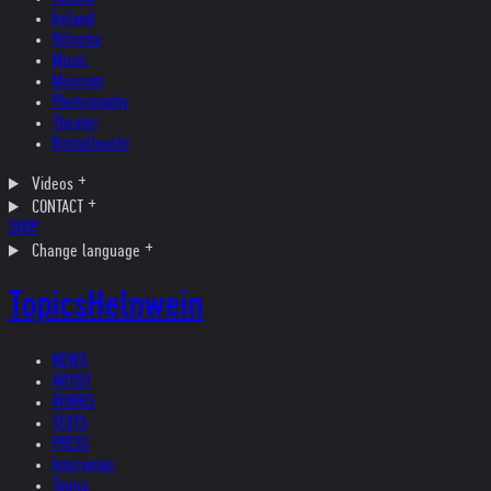
Ireland
Helvetia
Music
Museum
Photography
Theater
Kristallnacht
Videos
CONTACT
SHOP
Change language
Topics
Helnwein
NEWS
ARTIST
WORKS
TEXTS
PRESS
Interviews
Topics