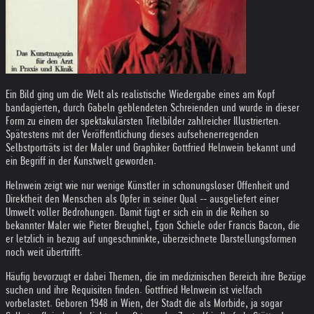
Ein Bild ging um die Welt als realistische Wiedergabe eines am Kopf
bandagierten, durch Gabeln geblendeten Schreienden und wurde in dieser
Form zu einem der spektakulärsten Titelbilder zahlreicher Illustrierten.
Spätestens mit der Veröffentlichung dieses aufsehenerregenden
Selbstporträts ist der Maler und Graphiker Gottfried Helnwein bekannt und
ein Begriff in der Kunstwelt geworden.
Helnwein zeigt wie nur wenige Künstler in schonungsloser Offenheit und
Direktheit den Menschen als Opfer in seiner Qual -- ausgeliefert einer
Umwelt voller Bedrohungen. Damit fügt er sich ein in die Reihen so
bekannter Maler wie Pieter Breughel, Egon Schiele oder Francis Bacon, die
er letzlich in bezug auf ungeschminkte, überzeichnete Darstellungsformen
noch weit übertrifft.
Häufig bevorzugt er dabei Themen, die im medizinischen Bereich ihre Bezüge
suchen und ihre Requisiten finden. Gottfried Helnwein ist vielfach
vorbelastet. Geboren 1948 in Wien, der Stadt die als Morbide, ja sogar