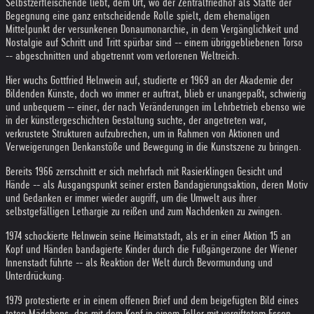
Selbstzerfleischende liebt, dem Ort, wo der Zentralfriedhof als Stätte der
Begegnung eine ganz entscheidende Rolle spielt, dem ehemaligen
Mittelpunkt der versunkenen Donaumonarchie, in dem Vergänglichkeit und
Nostalgie auf Schritt und Tritt spürbar sind -- einem übriggebliebenen Torso
-- abgeschnitten und abgetrennt vom verlorenen Weltreich.
Hier wuchs Gottfried Helnwein auf, studierte er 1969 an der Akademie der
Bildenden Künste, doch wo immer er auftrat, blieb er unangepaßt, schwierig
und unbequem -- einer, der nach Veränderungen im Lehrbetrieb ebenso wie
in der künstlergeschichten Gestaltung suchte, der angetreten war,
verkrustete Strukturen aufzubrechen, um in Rahmen von Aktionen und
Verweigerungen Denkanstöße und Bewegung in die Kunstszene zu bringen.
Bereits 1966 zerrschnitt er sich mehrfach mit Rasierklingen Gesicht und
Hände -- als Ausgangspunkt seiner ersten Bandagierungsaktion, deren Motiv
und Gedanken er immer wieder augriff, um die Umwelt aus ihrer
selbstgefälligen Lethargie zu reißen und zum Nachdenken zu zwingen.
1974 schockierte Helnwein seine Heimatstadt, als er in einer Aktion 15 an
Kopf und Händen bandagierte Kinder durch die Fußgängerzone der Wiener
Innenstadt führte -- als Reaktion der Welt durch Bevormundung und
Unterdrückung.
1979 protestierte er in einem offenen Brief und dem beigefügten Bild eines
toten Mädchens, das mit dem Kopf in einem Teller mit vergiftetem Essen