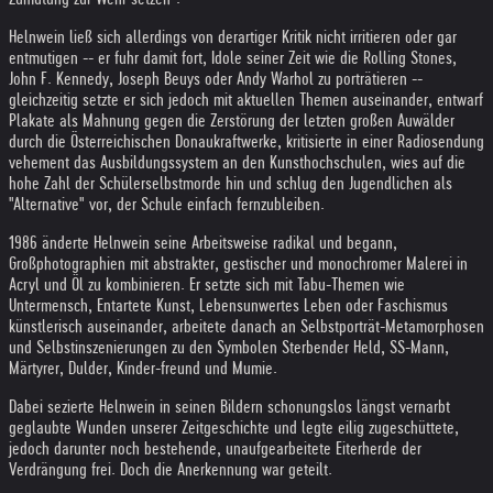
Helnwein ließ sich allerdings von derartiger Kritik nicht irritieren oder gar
entmutigen -- er fuhr damit fort, Idole seiner Zeit wie die Rolling Stones,
John F. Kennedy, Joseph Beuys oder Andy Warhol zu porträtieren --
gleichzeitig setzte er sich jedoch mit aktuellen Themen auseinander, entwarf
Plakate als Mahnung gegen die Zerstörung der letzten großen Auwälder
durch die Österreichischen Donaukraftwerke, kritisierte in einer Radiosendung
vehement das Ausbildungssystem an den Kunsthochschulen, wies auf die
hohe Zahl der Schülerselbstmorde hin und schlug den Jugendlichen als
"Alternative" vor, der Schule einfach fernzubleiben.
1986 änderte Helnwein seine Arbeitsweise radikal und begann,
Großphotographien mit abstrakter, gestischer und monochromer Malerei in
Acryl und Öl zu kombinieren. Er setzte sich mit Tabu-Themen wie
Untermensch, Entartete Kunst, Lebensunwertes Leben oder Faschismus
künstlerisch auseinander, arbeitete danach an Selbstporträt-Metamorphosen
und Selbstinszenierungen zu den Symbolen Sterbender Held, SS-Mann,
Märtyrer, Dulder, Kinder-freund und Mumie.
Dabei sezierte Helnwein in seinen Bildern schonungslos längst vernarbt
geglaubte Wunden unserer Zeitgeschichte und legte eilig zugeschüttete,
jedoch darunter noch bestehende, unaufgearbeitete Eiterherde der
Verdrängung frei. Doch die Anerkennung war geteilt.