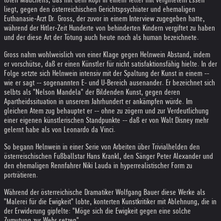
liegt, gegen den österreichischen Gerichtspsychiater und ehemaligen
Euthanasie-Arzt Dr. Gross, der zuvor in einem Interview zugegeben hatte,
während der Hitler-Zeit Hunderte von behinderten Kindern vergiftet zu haben
und der diese Art der Tötung auch heute noch als human bezeichnete.
Gross nahm wohlweislich von einer Klage gegen Helnwein Abstand, indem
er vorschütse, daß er einen Künstler für nicht satisfaktionsfähig hielte. In der
Folge setzte sich Helnwein intensiv mit der Spaltung der Kunst in einem --
wie er sagt -- sogenannten E- und U-Bereich ausenander. Er bezeichnet sich
selbts als "Nelson Mandela" der Bildenden Kunst, gegen deren
Apartheidssituation in unserem Jahrhundert er ankämpfen würde. Im
gleichen Atem zug behauptet er -- ohne zu zögern und zur Verdeutlichung
einer eigenen künstlerischen Standpunkte -- daß er von Walt Disney mehr
gelernt habe als von Leonardo da Vinci.
So begann Helnwein in einer Serie von Arbeiten über Trivialhelden den
österreischischen Fußballstar Hans Krankl, den Sänger Peter Alexander und
den ehemaligen Rennfahrer Niki Lauda in hyperrealistischer Form zu
porträtieren.
Während der österreichische Dramatiker Wolfgang Bauer diese Werke als
"Malerei für die Ewigkeit" lobte, konterten Kunstkritiker mit Ablehnung, die in
der Erwiderung gipfelte: "Möge sich die Ewigkeit gegen eine solche
Zumutung zur Wehr setzen".