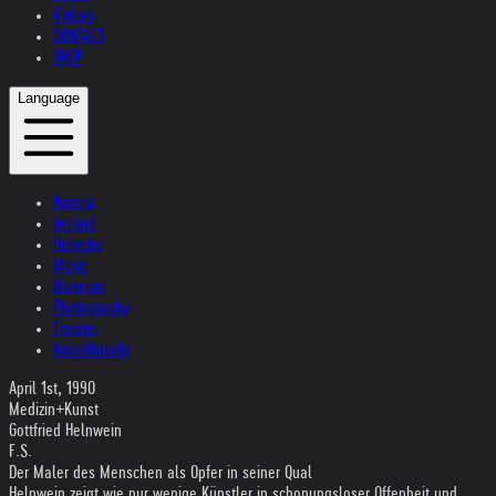
Videos
CONTACT
SHOP
Language
Austria
Ireland
Helvetia
Music
Museum
Photography
Theater
Kristallnacht
April 1st, 1990
Medizin+Kunst
Gottfried Helnwein
F.S.
Der Maler des Menschen als Opfer in seiner Qual
Helnwein zeigt wie nur wenige Künstler in schonungsloser Offenheit und