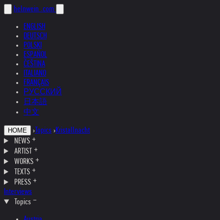
helnwein
.com
ENGLISH
DEUTSCH
POLSKI
ESPAÑOL
ČEŠTINA
ITALIANO
FRANÇAIS
РУССКИЙ
日本語
中文
›
Topics
›
Kristallnacht
HOME
NEWS
ARTIST
WORKS
TEXTS
PRESS
Interviews
Topics
Austria