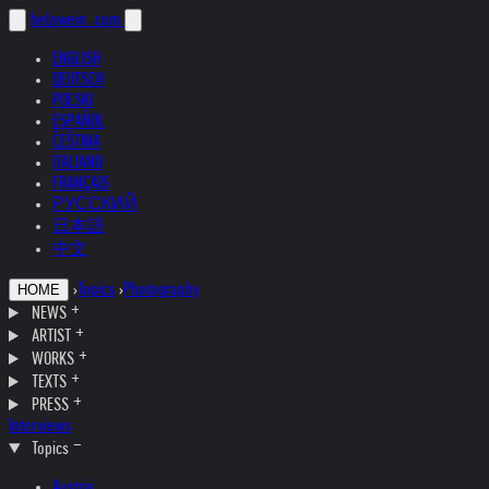
helnwein
.com
ENGLISH
DEUTSCH
POLSKI
ESPAÑOL
ČEŠTINA
ITALIANO
FRANÇAIS
РУССКИЙ
日本語
中文
›
Topics
›
Photography
HOME
NEWS
ARTIST
WORKS
TEXTS
PRESS
Interviews
Topics
Austria