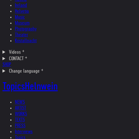
Ireland
Helvetia
Music
Museum
Photography
Theater
Kristallnacht
Videos
CONTACT
SHOP
Change language
Topics
Helnwein
NEWS
ARTIST
WORKS
TEXTS
PRESS
Interviews
Topics