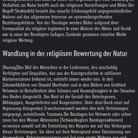
Verhältnis zur Natur betrifft auch die religiösen Vorstellungen und Bilder.
Der
Begriff Strukturbild bezieht das visuelle Erfahrungsfeld ungegenständlicher
Malerei auf das allgemeine Interesse an systemübergreifenden
Beziehungsfeldern. Von der Theologie werden Bilder aufgrund ihrer
Formqualität als religiöse legitimiert.
In einer Malerei der Aktion und Gestik
wie in einer der Beruhigten farbigen Zustände gewinnen einzelne Werke
religiöse Wertung.
Wandlung in der religiösen Bewertung der Natur
(Auszug)
Das Bild des Menschen in der Leidensnot, des unschuldig
Verfolgten und Gequälten, das aus der Kunstgeschichte in zahllosen
Märtyererszenen bekannt ist, entsteht immer wieder neu. In den
Zahnwehbildern von Oswald Oberhuber und in den Bildern von Gottfried
Helnwein ist Betroffenheit über Schmerz und Ausweglosigkeit in der Situation
des Kindes dargestellt. Das Kind ist die Gestalt des Unterlegenen,
Abhängigen, Ausgelieferten und Ausgenützten. Unter dem Druck einer auf
Anpassung drängenden Erwachsenenwelt werden ihm tiefe Verletzungen
eingeprägt, entstellende Traumata.
Die Bandagen bei Helnwein oder schon
zuvor bei den Wiener Aktionisten (Schwarzkoglers Bandagenaktionen)
verweisen sowohl auf die Entstellung des Körpers wie auf das Verborgene
dieser Verletzungen. Sie üben auf dem Hintergrund einer Tabuisierung von
Verwundung, Behindertenexistenz und Tod eine starke Wirkung aus und