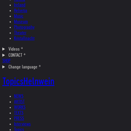
Ireland
Helvetia
Music
Museum
Photography
Theater
Kristallnacht
Videos
CONTACT
SHOP
Change language
Topics
Helnwein
NEWS
ARTIST
WORKS
TEXTS
PRESS
Interviews
Topics