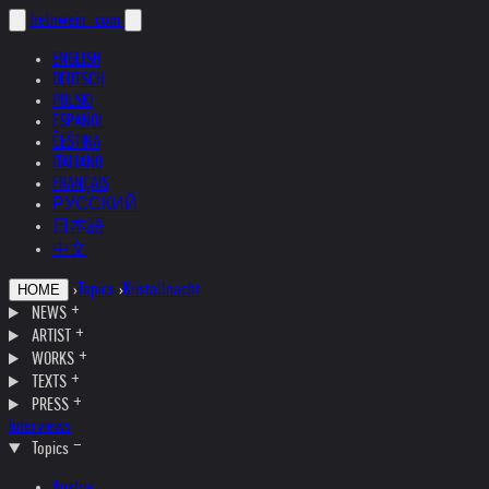
helnwein
.com
ENGLISH
DEUTSCH
POLSKI
ESPAÑOL
ČEŠTINA
ITALIANO
FRANÇAIS
РУССКИЙ
日本語
中文
›
Topics
›
Kristallnacht
HOME
NEWS
ARTIST
WORKS
TEXTS
PRESS
Interviews
Topics
Austria