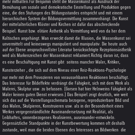
mehr mithalten.
Für Benjamin steht die Massenkunst als Ausdruck der
Bemühung um soziale und demokratische Einstellung und Produktion gegen
eine, die den Stufungen des Bildungsstandes entspricht und mit einem
hierarchischen System der Bildungsvermittlung zusammenhängt. Die Kunst
der mittelalterlichen Klöster und Kirchen ist dafür das abschreckende
Beispiel. Kunst bzw. elitäre Ästhetik als Vermittlung wird von da her dem
Kultischen angehängt. Man erweckt damit die Illusion, die Massenkunst sei
unvermittelt und keineswegs manipuliert und manipulativ. Die heute auch
auf der Ebene anspruchsvollster Literatur berücksichtigte Rezeptionsästhetik
wird als Markenzeichen der Massenkunst reklamiert.
Richtig daran ist, dass
es eine Beschäftigung mit Kunst gibt  seitens mancher Maler, Kritiker,
Kunsterzieher , die sich auf dem Niveau einer Reiz-Reaktions-Psychologie
nur mehr mit dem Provozieren von voraussehbaren Reaktionen beschäftigt.
Das Interesse für Bildeffekte verdrängt die Fähigkeit, sich mit dem Werk als
Malerei, Skulptur usw. zu befassen. (Gorsen hat hier Helnweins Fähigkeit als
Maler keinen guten Dienst erwiesen.) Das Beispiel zeigt deutlich, wie weit
sich das auf die Vorstellungsschemata bezogene, reproduzierbare Bild und
das Malen, Skulpieren, Konstruieren usw. als in der Besonderheit eines
Werkes vergegenständlichte Auseinandersetzung mit Realität, als
Leibhaftes, sinnenbezogenes Realisieren, auseinander-entwickeln.
Gegensätzliche Standpunkte in der Kunstbewertung kommen oft deshalb
zustande, weil man die beiden Ebenen des Interesses an Bildwerken  die