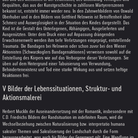
Gequälten, das aus der Kunstgeschichte in zahllosen Märtyererszenen
bekannt ist, entsteht immer wieder neu. In den Zahnwehbildern von Oswald
Oberhuber und in den Bildern von Gottfried Helnwein ist Betroffenheit über
Schmerz und Ausweglosigkeit in der Situation des Kindes dargestellt. Das
Kind ist die Gestalt des Unterlegenen, Abhängigen, Ausgelieferten und
Ausgenützten. Unter dem Druck einer auf Anpassung drängenden
Erwachsenenwelt werden ihm tiefe Verletzungen eingeprägt, entstellende
Traumata. Die Bandagen bei Helnwein oder schon zuvor bei den Wiener
Aktionisten (Schwarzkoglers Bandagenaktionen) verweisen sowohl auf die
Entstellung des Körpers wie auf das Verborgene dieser Verletzungen. Sie
üben auf dem Hintergrund einer Tabuisierung von Verwundung,
Behindertenexistenz und Tod eine starke Wirkung aus und setzen heftige
Reaktionen frei.
V Bilder der Lebenssituationen, Struktur- und
Aktionsmalerei
Herbert Muck
In der Auseinandersetzung mit der Romantik, insbesondere mit
C.D. Friedrichs Bildern der Randsituation im indefiniten Raum, wird die
Wechselbeziehung zwischen Naturalisierung bzw. interpretatio humana
sakraler Themen und Sakralisierung der Landschaft durch die Form
herausgearbeitet, was auch für Bilder der Gegenwart gilt. Eine Wandlung im