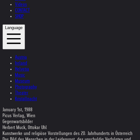
Videos
CONTACT
SHOP
Language
Austria
Ireland
Helvetia
Music
Museum
Photography
Theater
Kristallnacht
January 1st, 1988
Picus Verlag, Wien
Gegenwartsbilder
Herbert Muck, Ottokar Uhl
Kunstwerke und religiöse Vorstellungen des 20. Jahrhunderts in Österreich
Das Bild des Menschen in der Leidensnot, des unschuldig Verfolgten und