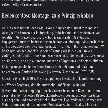
setzen heftige Reaktionen frei.
Bedenkenlose Montage  zum Prinzip erhoben
Bei gleichem Grundaliegen wie Lukács, nämlich der Durchbrechung von
zwanghaften Formen der Entfremdung, jedoch ohne die Perspektiven von
Tonalität, Werkbeziehung und Symbolniveau werden Realität und
Engagement auch im bedenkenlosen Einsatz von Montage, Massenklischee
und reproduzierbaren Vorstellungsmustern vertreten. Die Formulierungen W.
Benjamins werden dabei in anderer Richtung als in der von Lukács
verfolgten interpretiert.
Eine Kunst wie Rockmusik oder wie die Massenkunst
der Comics gegen die autonome Kunst des Bürgertums und seines elitären
Bildungsanspruchs findet Peter Gorsen in den Bildern und erklärten
Absichten von Gottfried Helnwein (Helnwein, Arbeiten von 1970-1985,
Albertina Wien 1985 10 ). Er verteidigt diese Trivialästhetik unter Berufung
auf Walter Benjamin, der die auratische, auf Einmaligkeit und
Unwiederholbarkeit angelegte, noch kultisch bestimmte Kunstproduktion
gegenüber den seriellen Reproduktionsbildern des industriellen Zeitalters
als periphere und anachronistische abwertet. Eine traditionell hermetische
Malerei könne mit der simultanen Kollektivrezeption z.B. des Films nicht