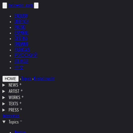
helnwein
.com
ENGLISH
DEUTSCH
POLSKI
ESPAÑOL
ČEŠTINA
ITALIANO
FRANÇAIS
РУССКИЙ
日本語
中文
›
Topics
›
Kristallnacht
HOME
NEWS
ARTIST
WORKS
TEXTS
PRESS
Interviews
Topics
Austria