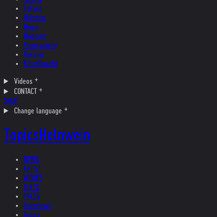
Ireland
Helvetia
Music
Museum
Photography
Theater
Kristallnacht
Videos
CONTACT
SHOP
Change language
Topics
Helnwein
NEWS
ARTIST
WORKS
TEXTS
PRESS
Interviews
Topics