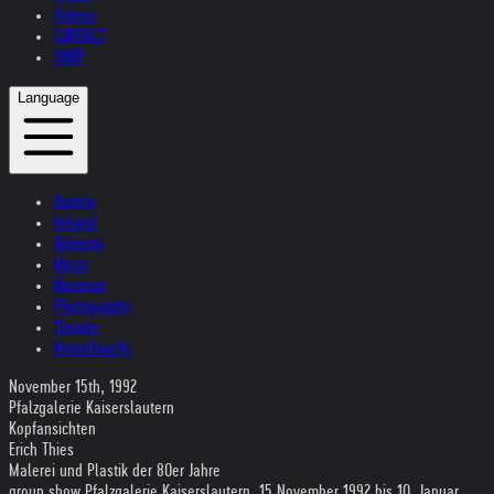
Videos
CONTACT
SHOP
Language
Austria
Ireland
Helvetia
Music
Museum
Photography
Theater
Kristallnacht
November 15th, 1992
Pfalzgalerie Kaiserslautern
Kopfansichten
Erich Thies
Malerei und Plastik der 80er Jahre
group show Pfalzgalerie Kaiserslautern, 15.November 1992 bis 10. Januar