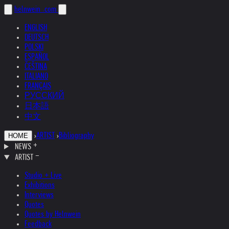
helnwein
.com
ENGLISH
DEUTSCH
POLSKI
ESPAÑOL
ČEŠTINA
ITALIANO
FRANÇAIS
РУССКИЙ
日本語
中文
›
ARTIST
›
Bibliography
HOME
NEWS
ARTIST
Studio + Live
Exhibitions
Interviews
Quotes
Quotes by Helnwein
Feedback