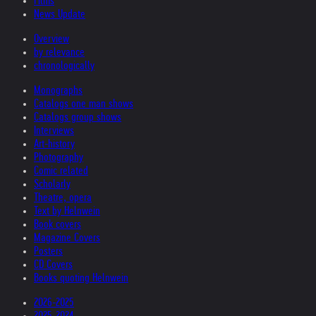
Films
News Update
Overview
by relevance
chronologically
Monographs
Catalogs one man shows
Catalogs group shows
Interviews
Art-history
Photography
Comic related
Scholarly
Theatre, opera
Text by Helnwein
Book covers
Magazine Covers
Posters
CD Covers
Books quoting Helnwein
2026-2025
2025-2024