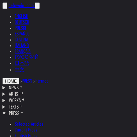
helnwein
.com
ENGLISH
DEUTSCH
POLSKI
ESPAÑOL
ČEŠTINA
ITALIANO
FRANÇAIS
РУССКИЙ
日本語
中文
›
PRESS
›
Internet
HOME
NEWS
ARTIST
WORKS
TEXTS
PRESS
Selected Articles
Current Press
English Press