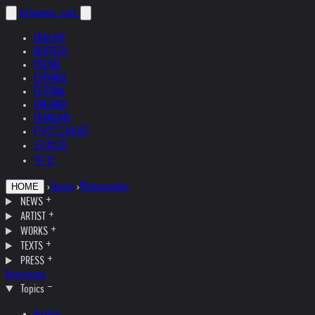
helnwein
.com
ENGLISH
DEUTSCH
POLSKI
ESPAÑOL
ČEŠTINA
ITALIANO
FRANÇAIS
РУССКИЙ
日本語
中文
›
Topics
›
Photography
HOME
NEWS
ARTIST
WORKS
TEXTS
PRESS
Interviews
Topics
Austria