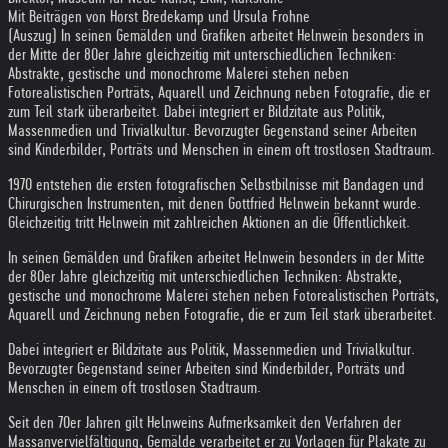
Mit Beiträgen von Horst Bredekamp und Ursula Frohne
(Auszug) In seinen Gemälden und Grafiken arbeitet Helnwein besonders in
der Mitte der 80er Jahre gleichzeitig mit unterschiedlichen Techniken:
Abstrakte, gestische und monochrome Malerei stehen neben
Fotorealistischen Porträts, Aquarell und Zeichnung neben Fotografie, die er
zum Teil stark überarbeitet. Dabei integriert er Bildzitate aus Politik,
Massenmedien und Trivialkultur. Bevorzugter Gegenstand seiner Arbeiten
sind Kinderbilder, Porträts und Menschen in einem oft trostlosen Stadtraum.
1970 entstehen die ersten fotografischen Selbstbilnisse mit Bandagen und
Chirurgischen Instrumenten, mit denen Gottfried Helnwein bekannt wurde.
Gleichzeitig tritt Helnwein mit zahlreichen Aktionen an die Öffentlichkeit.
In seinen Gemälden und Grafiken arbeitet Helnwein besonders in der Mitte
der 80er Jahre gleichzeitig mit unterschiedlichen Techniken: Abstrakte,
gestische und monochrome Malerei stehen neben Fotorealistischen Porträts,
Aquarell und Zeichnung neben Fotografie, die er zum Teil stark überarbeitet.
Dabei integriert er Bildzitate aus Politik, Massenmedien und Trivialkultur.
Bevorzugter Gegenstand seiner Arbeiten sind Kinderbilder, Porträts und
Menschen in einem oft trostlosen Stadtraum.
Seit den 70er Jahren gilt Helnweins Aufmerksamkeit den Verfahren der
Massanvervielfältigung, Gemälde verarbeitet er zu Vorlagen für Plakate zu