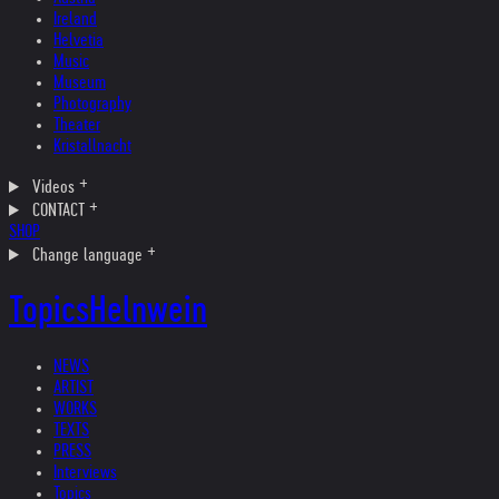
Ireland
Helvetia
Music
Museum
Photography
Theater
Kristallnacht
Videos
CONTACT
SHOP
Change language
Topics
Helnwein
NEWS
ARTIST
WORKS
TEXTS
PRESS
Interviews
Topics